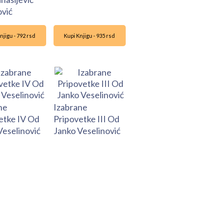
ović
njigu - 792 rsd
Kupi Knjigu - 935 rsd
ne
Izabrane
etke IV Od
Pripovetke III Od
Veselinović
Janko Veselinović