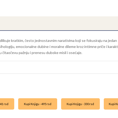
odlikuje kratkim, često jednostavnim narativima koji se fokusiraju na jedan 
psihologiju, emocionalne dubine i moralne dileme kroz intimne priče i kara
 čitaočevu pažnju i prenesu duboke misli i osećaje.
341 rsd
Kupi Knjigu - 495 rsd
Kupi Knjigu - 330 rsd
Kupi Kn