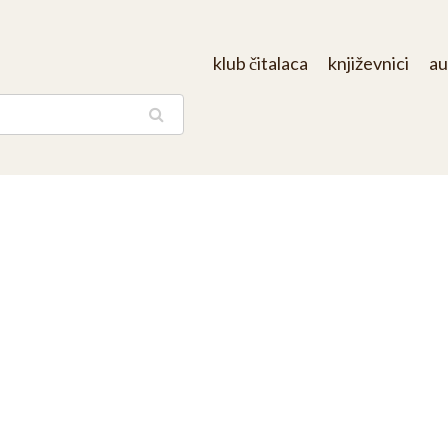
klub čitalaca
književnici
au
aga