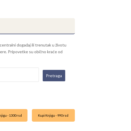
centralni događaj ili trenutak u životu
ktere. Pripovetke su obično kraće od
jigu - 1300 rsd
Kupi Knjigu - 990 rsd