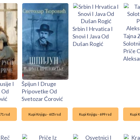
Srbin I Hrvatica I
Tajna 
Snovi I Java Od
Solotn
Dušan Rogić
Priče 
Aleksa
usije I
Špijun I Druge
e Od
Pripovetke Od
vić
Svetozar Ćorović
671 rsd
Kupi Knjigu - 605 rsd
Kupi Knjigu - 699 rsd
Kupi K