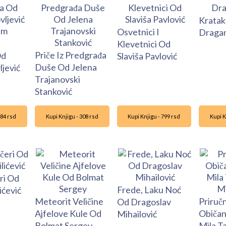
Kratak
Osvetnici I
Dragan
Klevetnici Od
Priče Iz Predgrađa
Od
Slaviša Pavlović
Duše Od Jelena
ljević
Trajanovski
Stanković
484 rsd
Kupi Knjigu - 308 rsd
Kupi Knjigu - 799 rsd
Kupi K
ri Od
Frede, Laku Noć
ićević
Meteorit Veličine
Priruč
Od Dragoslav
Ajfelove Kule Od
Običan
Mihailović
Bolmat Sergey
Mila Ta