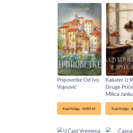
Pripovetke Od Ivo
Kaluđer Iz R
Vojnović
Druge Prič
Milica Janko
Kupi Knjigu - 1650 rsd
Kupi Knjigu - 