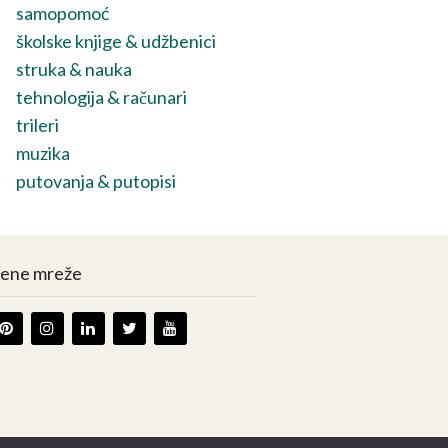
samopomoć
školske knjige & udžbenici
struka & nauka
tehnologija & računari
trileri
muzika
putovanja & putopisi
vene mreže