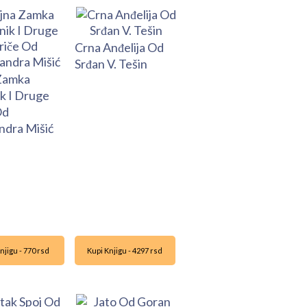
Crna Anđelija Od
Srđan V. Tešin
Zamka
ik I Druge
Od
ndra Mišić
njigu - 770 rsd
Kupi Knjigu - 4297 rsd