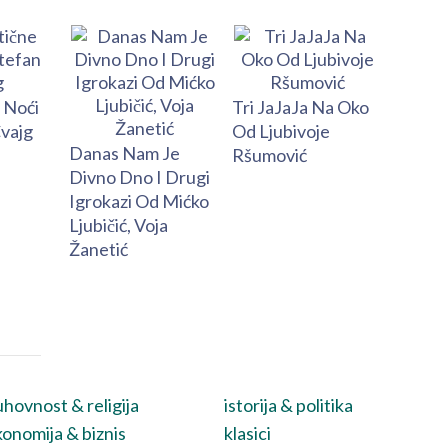
 Noći
Tri JaJaJa Na Oko
vajg
Od Ljubivoje
Danas Nam Je
Ršumović
Divno Dno I Drugi
Igrokazi Od Mićko
Ljubičić, Voja
Žanetić
hovnost & religija
istorija & politika
onomija & biznis
klasici