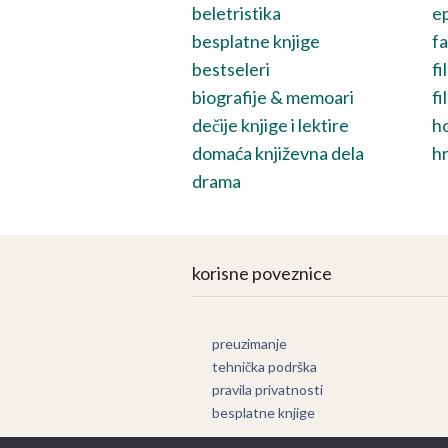
beletristika
ep
besplatne knjige
fa
bestseleri
fi
biografije & memoari
fi
dečije knjige i lektire
h
domaća književna dela
hr
drama
korisne poveznice
preuzimanje
tehnička podrška
pravila privatnosti
besplatne knjige