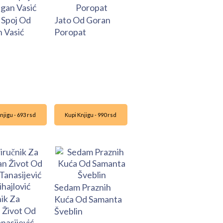
 Spoj Od
Jato Od Goran
 Vasić
Poropat
njigu - 693 rsd
Kupi Knjigu - 990 rsd
Sedam Praznih
nik Za
Kuća Od Samanta
 Život Od
Šveblin
nasijević