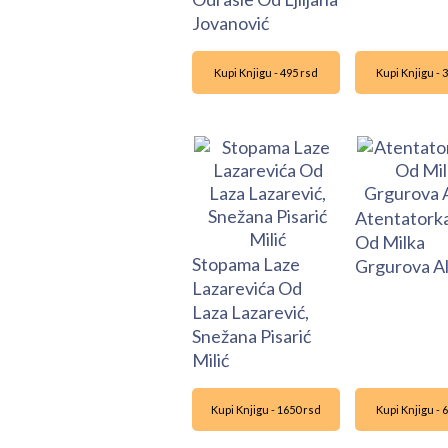
Jovanović
Kupi Knjigu - 495 rsd
Kupi Knjigu - 
Atentatorka
Od Milka
Stopama Laze
Grgurova Al
Lazarevića Od
Laza Lazarević,
Snežana Pisarić
Milić
Kupi Knjigu - 1650 rsd
Kupi Knjigu - 