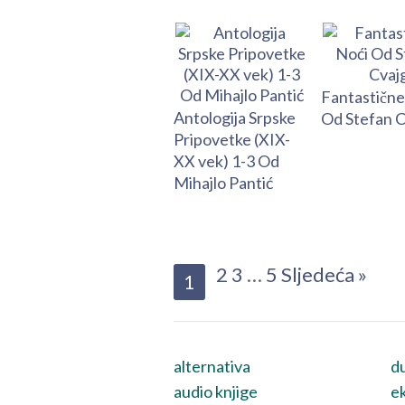
Fantastične
Antologija Srpske
Od Stefan C
Pripovetke (XIX-
XX vek) 1-3 Od
Mihajlo Pantić
2
3
…
5
Sljedeća »
1
alternativa
du
audio knjige
ek