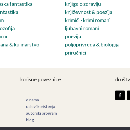
ska fantastika
knjige o zdravlju
ntastika
književnost & poezija
lm
krimići - krimi romani
lozofija
ljubavni romani
oror
poezija
ana & kulinarstvo
poljoprivreda & biologija
priručnici
korisne poveznice
društ
o nama
uslovi korištenja
autorski program
blog