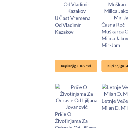
U Čast Vremena
Časna Reč
Od Vladimir
Muškarca 
Kazakov
Milica Jakov
Mir-Jam
Kupi Knjigu - 899 rsd
Kupi Knjigu - 
Letnje Veče
Milan Đ. Mil
Priče O
Životinjama Za
Odrasle Od Ljiljana