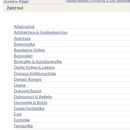
Ruski Humor S Fronta 1 Od Jasmina 
žanrovi
Alternativa
Arhitektura & Građevinarstvo
Avantura
Beletristika
Besplatne Knjige
Bestseleri
Biografije & Autobiografije
Dečije Knjige & Lektire
Domaća Književna Dela
Domaći Romani
Drama
Duhovni Razvoj
Duhovnost & Religija
Ekonomija & Biznis
Epska Fantastika
Esej
Ezoterija
Fantastika