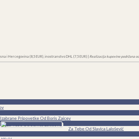
sna i Hercegovina (8,5 EUR), inostranstvo DHL (7,5 EUR) |
Realizacija kupovine podržana od
ov
0
Izabrane Pripovetke Od Boris Zajcev
0
Za Tebe Od Slavica Lalošević