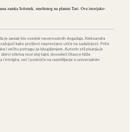
nama zamka Solotnik, smeštenog na planini Tari. Ova istorijsko-
ada je zamak bio svedok neverovatnih događaja. Aleksandra
istražujući kako prošlost neprestano utiče na sadašnjost. Priče
ka i večitu potragu za iskupljenjem.
Autorin stil pisanja je
irci otkriva novi sloj tajni, dovodeći čitaoce bliže
 i intrigira, već i podstiče na razmišljanje o univerzalnim