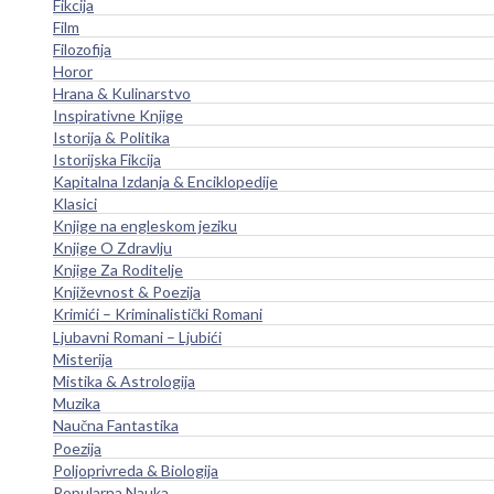
Fikcija
Film
Filozofija
Horor
Hrana & Kulinarstvo
Inspirativne Knjige
Istorija & Politika
Istorijska Fikcija
Kapitalna Izdanja & Enciklopedije
Klasici
Knjige na engleskom jeziku
Knjige O Zdravlju
Knjige Za Roditelje
Književnost & Poezija
Krimići – Kriminalistički Romani
Ljubavni Romani – Ljubići
Misterija
Mistika & Astrologija
Muzika
Naučna Fantastika
Poezija
Poljoprivreda & Biologija
Popularna Nauka