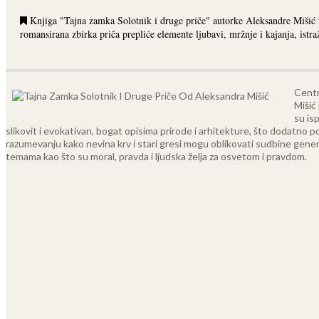
Knjiga "Tajna zamka Solotnik i druge priče" autorke Aleksandre Mišić uv
romansirana zbirka priča prepliće elemente ljubavi, mržnje i kajanja, istra
Centr
Mišić
su is
slikovit i evokativan, bogat opisima prirode i arhitekture, što dodatno po
razumevanju kako nevina krv i stari gresi mogu oblikovati sudbine gener
temama kao što su moral, pravda i ljudska želja za osvetom i pravdom.