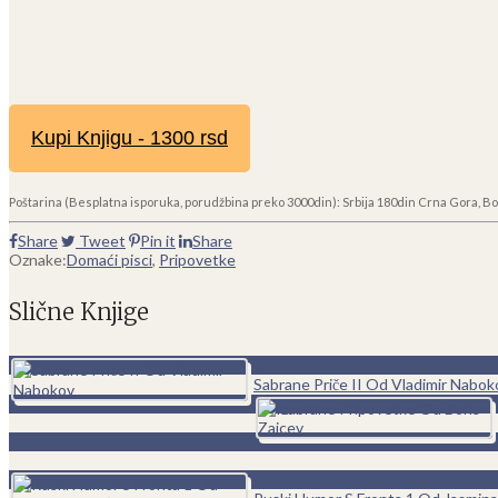
Kupi Knjigu - 1300 rsd
Poštarina (Besplatna isporuka, porudžbina preko 3000din): Srbija 180din Crna Gora, Bo
Share
Tweet
Pin it
Share
Oznake:
Domaći pisci
,
Pripovetke
Slične Knjige
0
Sabrane Priče II Od Vladimir Nabok
0