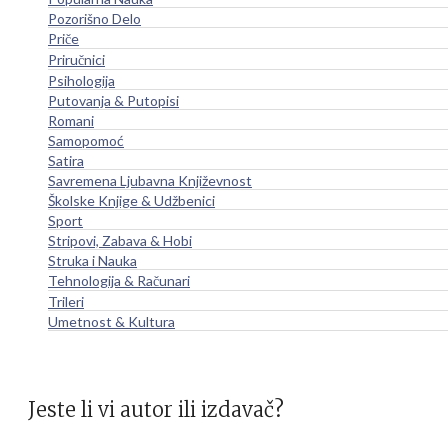
Pozorišno Delo
Priče
Priručnici
Psihologija
Putovanja & Putopisi
Romani
Samopomoć
Satira
Savremena Ljubavna Književnost
Školske Knjige & Udžbenici
Sport
Stripovi, Zabava & Hobi
Struka i Nauka
Tehnologija & Računari
Trileri
Umetnost & Kultura
Jeste li vi autor ili izdavač?