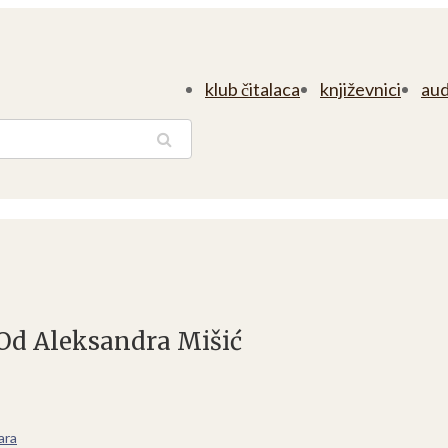
klub čitalaca
književnici
aud
traga
 Od Aleksandra Mišić
ara