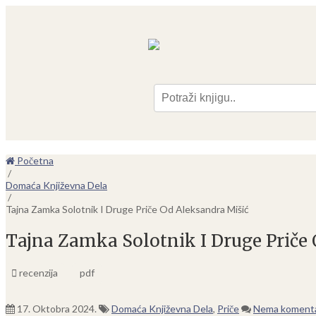
Pre
Početna
/
Domaća Književna Dela
/
Tajna Zamka Solotnik I Druge Priče Od Aleksandra Mišić
Tajna Zamka Solotnik I Druge Priče
recenzija
pdf
17. Oktobra 2024.
Domaća Književna Dela
,
Priče
Nema koment