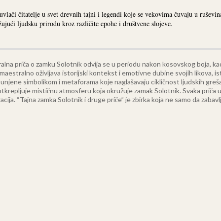
lači čitatelje u svet drevnih tajni i legendi koje se vekovima čuvaju u ruševi
žujući ljudsku prirodu kroz različite epohe i društvene slojeve.
alna priča o zamku Solotnik odvija se u periodu nakon kosovskog boja, k
 maestralno oživljava istorijski kontekst i emotivne dubine svojih likova, 
punjene simbolikom i metaforama koje naglašavaju cikličnost ljudskih greša
tkrepljuje mističnu atmosferu koja okružuje zamak Solotnik. Svaka priča u zb
acija.
“Tajna zamka Solotnik i druge priče” je zbirka koja ne samo da zabavlja