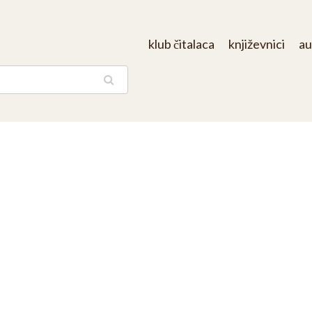
klub čitalaca
književnici
au
aga