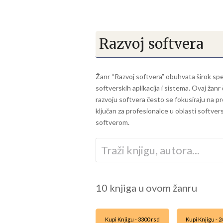
Razvoj softvera
Žanr “Razvoj softvera” obuhvata širok spek
softverskih aplikacija i sistema. Ovaj žan
razvoju softvera često se fokusiraju na pro
ključan za profesionalce u oblasti softvers
softverom.
10 knjiga u ovom žanru
Kupi Knjigu - 3300 rsd
Kupi Knjigu - 