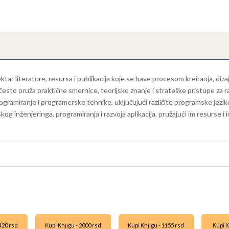
tar literature, resursa i publikacija koje se bave procesom kreiranja, dizaj
r često pruža praktične smernice, teorijsko znanje i strateške pristupe za 
gramiranje i programerske tehnike, uključujući različite programske jezike,
kog inženjeringa, programiranja i razvoja aplikacija, pružajući im resurse i 
2420 rsd
Kupi Knjigu - 2000 rsd
Kupi Knjigu - 1155 rsd
Kupi K