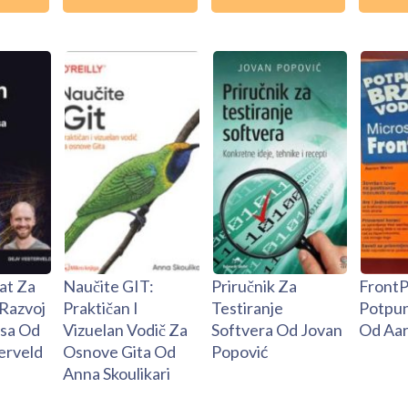
at Za
Naučite GIT:
Priručnik Za
FrontP
 Razvoj
Praktičan I
Testiranje
Potpun
jsa Od
Vizuelan Vodič Za
Softvera Od Jovan
Od Aar
erveld
Osnove Gita Od
Popović
Anna Skoulikari