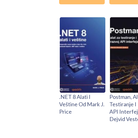
.NET 8 Alati I
Postman, Al
Veštine Od Mark J.
Testiranje I
Price
API Interfe
Dejvid Vest