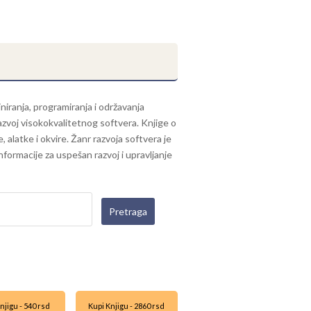
niranja, programiranja i održavanja
razvoj visokokvalitetnog softvera. Knjige o
 alatke i okvire. Žanr razvoja softvera je
informacije za uspešan razvoj i upravljanje
njigu - 540 rsd
Kupi Knjigu - 2860 rsd