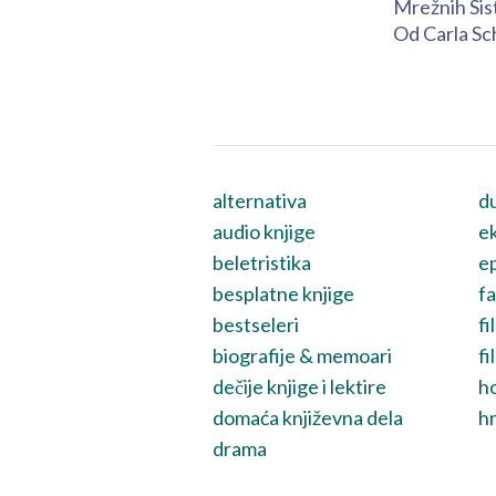
Mrežnih Si
Od Carla Sc
alternativa
du
audio knjige
ek
beletristika
ep
besplatne knjige
fa
bestseleri
fi
biografije & memoari
fi
dečije knjige i lektire
h
domaća književna dela
hr
drama