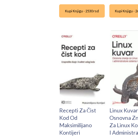
Kupi Knjigu - 2530 rsd
Kupi Knjigu - 
Recepti Za Čist
Linux Kuvar
Kod Od
Osnovna Zn
Maksimilijano
Za Linux Ko
Kontijeri
I Administr