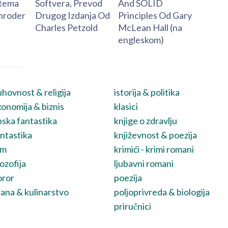
stema
Softvera, Prevod
And SOLID
hroder
Drugog Izdanja Od
Principles Od Gary
Charles Petzold
McLean Hall (na
engleskom)
hovnost & religija
istorija & politika
onomija & biznis
klasici
ska fantastika
knjige o zdravlju
ntastika
književnost & poezija
lm
krimići - krimi romani
lozofija
ljubavni romani
oror
poezija
ana & kulinarstvo
poljoprivreda & biologija
priručnici