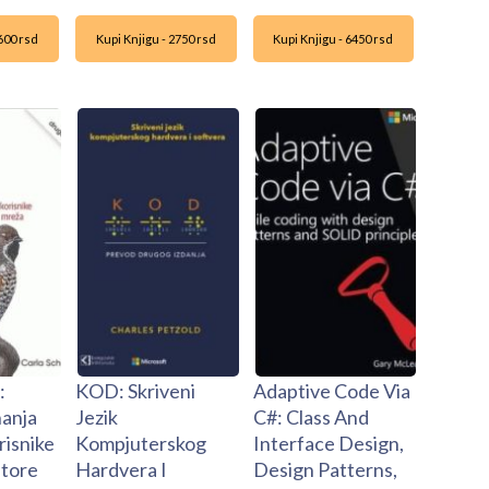
2600 rsd
Kupi Knjigu - 2750 rsd
Kupi Knjigu - 6450 rsd
:
KOD: Skriveni
Adaptive Code Via
anja
Jezik
C#: Class And
risnike
Kompjuterskog
Interface Design,
atore
Hardvera I
Design Patterns,