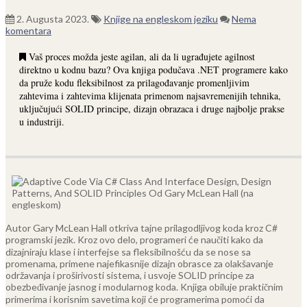
2. Augusta 2023.
Knjige na engleskom jeziku
Nema
komentara
Vaš proces možda jeste agilan, ali da li ugrađujete agilnost
direktno u kodnu bazu? Ova knjiga podučava .NET programere kako
da pruže kodu fleksibilnost za prilagođavanje promenljivim
zahtevima i zahtevima klijenata primenom najsavremenijih tehnika,
uključujući SOLID principe, dizajn obrazaca i druge najbolje prakse
u industriji.
Autor Gary McLean Hall otkriva tajne prilagodljivog koda kroz C#
programski jezik. Kroz ovo delo, programeri će naučiti kako da
dizajniraju klase i interfejse sa fleksibilnošću da se nose sa
promenama, primene najefikasnije dizajn obrasce za olakšavanje
održavanja i proširivosti sistema, i usvoje SOLID principe za
obezbeđivanje jasnog i modularnog koda. Knjiga obiluje praktičnim
primerima i korisnim savetima koji će programerima pomoći da