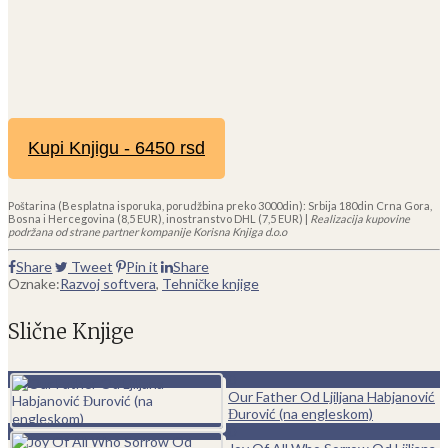
Kupi Knjigu - 6450 rsd
Poštarina (Besplatna isporuka, porudžbina preko 3000din): Srbija 180din Crna Gora,
Bosna i Hercegovina (8,5 EUR), inostranstvo DHL (7,5 EUR) |
Realizacija kupovine
podržana od strane partner kompanije Korisna Knjiga d.o.o
Share
Tweet
Pin it
Share
Oznake:
Razvoj softvera
,
Tehničke knjige
Slične Knjige
0
Our Father Od Ljiljana Habjanović
Đurović (na engleskom)
0