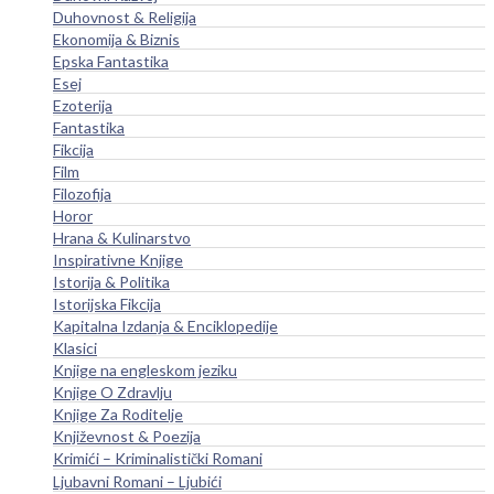
Duhovnost & Religija
Ekonomija & Biznis
Epska Fantastika
Esej
Ezoterija
Fantastika
Fikcija
Film
Filozofija
Horor
Hrana & Kulinarstvo
Inspirativne Knjige
Istorija & Politika
Istorijska Fikcija
Kapitalna Izdanja & Enciklopedije
Klasici
Knjige na engleskom jeziku
Knjige O Zdravlju
Knjige Za Roditelje
Književnost & Poezija
Krimići – Kriminalistički Romani
Ljubavni Romani – Ljubići