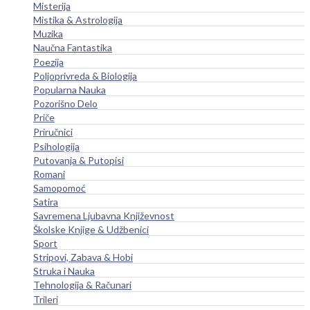
Misterija
Mistika & Astrologija
Muzika
Naučna Fantastika
Poezija
Poljoprivreda & Biologija
Popularna Nauka
Pozorišno Delo
Priče
Priručnici
Psihologija
Putovanja & Putopisi
Romani
Samopomoć
Satira
Savremena Ljubavna Književnost
Školske Knjige & Udžbenici
Sport
Stripovi, Zabava & Hobi
Struka i Nauka
Tehnologija & Računari
Trileri