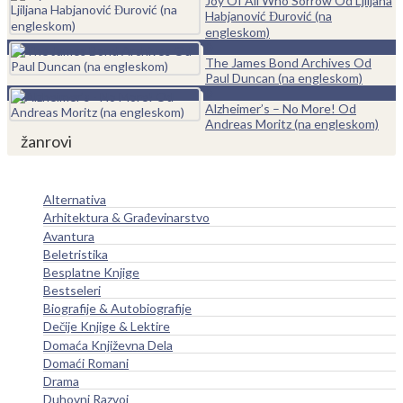
Joy Of All Who Sorrow Od Ljiljana
Habjanović Đurović (na
engleskom)
0
The James Bond Archives Od
Paul Duncan (na engleskom)
0
Alzheimer’s – No More! Od
Andreas Moritz (na engleskom)
žanrovi
Alternativa
Arhitektura & Građevinarstvo
Avantura
Beletristika
Besplatne Knjige
Bestseleri
Biografije & Autobiografije
Dečije Knjige & Lektire
Domaća Književna Dela
Domaći Romani
Drama
Duhovni Razvoj