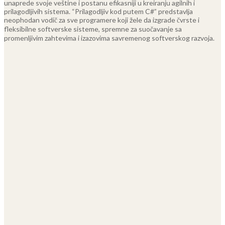
unaprede svoje veštine i postanu efikasniji u kreiranju agilnih i
prilagodljivih sistema.
“Prilagodljiv kod putem C#” predstavlja
neophodan vodič za sve programere koji žele da izgrade čvrste i
fleksibilne softverske sisteme, spremne za suočavanje sa
promenljivim zahtevima i izazovima savremenog softverskog razvoja.