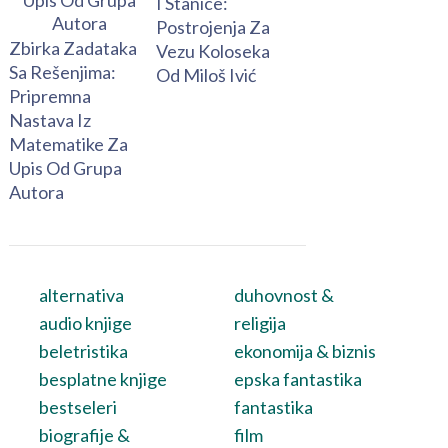
I Stanice:
Postrojenja Za
Zbirka Zadataka
Vezu Koloseka
Sa Rešenjima:
Od Miloš Ivić
Pripremna
Nastava Iz
Matematike Za
Upis Od Grupa
Autora
alternativa
duhovnost &
audio knjige
religija
beletristika
ekonomija & biznis
besplatne knjige
epska fantastika
bestseleri
fantastika
biografije &
film