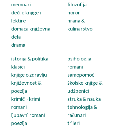
memoari
filozofija
dečije knjige i
horor
lektire
hrana &
domaća književna
kulinarstvo
dela
drama
istorija & politika
psihologija
klasici
romani
knjige o zdravlju
samopomoć
književnost &
školske knjige &
poezija
udžbenici
krimići - krimi
struka & nauka
romani
tehnologija &
ljubavni romani
računari
poezija
trileri