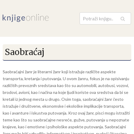
Pretraga
Saobraćaj
Saobraćajni žanr je literarni žanr koji istražuje različite aspekte
transporta, kretanja i putovanja. U ovom žanru, fokus je na opisivanju
različitih prevoznih sredstava kao što su automobili, autobusi, vozovi,
brodovi, avioni, kao i načina na koje ljudi koriste ova sredstva da bi se
kretali iz jednog mesta u drugo. Osim toga, saobraćajni žanr često
istražuje i društvene, ekonomske i ekološke implikacije transporta,
kao i avanture i iskustva putovanja. Kroz ovaj žanr, pisci mogu istražiti
teme kao što su saobraćajne nesreće, gužve, putovanja u nepoznate
krajeve, kao i emotivne i psihološke aspekte putovanja. Saobraćajni
žanr može biti uzbudljiv, informativan i inspirativan, nudeći čitaocima