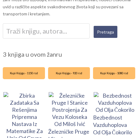
uvid u različite aspekte svakodnevnog života koji su povezani sa
transportom i kretanjem.
3 knjiga u ovom žanru
Kupi Knjigu - 1150 rsd
Kupi Knjigu - 920 rsd
Kupi Knjigu - 1080 rsd
Bezbednost
Vazduhoplova
Železničke Pruge
Od Olja Čokorilo