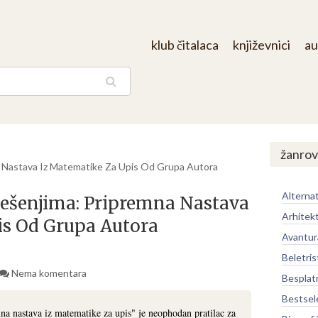
klub čitalaca
književnici
au
aga
žanrov
a Nastava Iz Matematike Za Upis Od Grupa Autora
Alternat
Rešenjima: Pripremna Nastava
Arhitek
is Od Grupa Autora
Avantur
Beletris
Nema komentara
Besplat
Bestsel
na nastava iz matematike za upis" je neophodan pratilac za