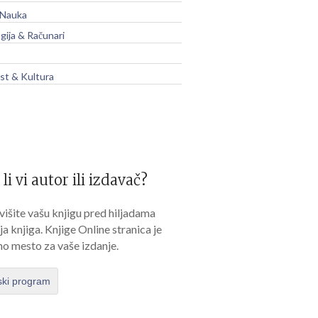
 Nauka
gija & Računari
t & Kultura
 li vi autor ili izdavač?
išite vašu knjigu pred hiljadama
lja knjiga. Knjige Online stranica je
no mesto za vaše izdanje.
ski program