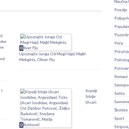
Naučna 
Poezija
Poljopri
Popular
Pozoriš
ež
dske
Priče
re
0
Priručni
Upoznajte Junga Od Megi Hajd, Majkl
od
Mekginis, Oliver Pju
Psiholog
Putovan
Romani
Samopo
 I
Krpelji
Satira
Srbije
Savreme
(Acari:
Školske
Sport
0
Stripovi