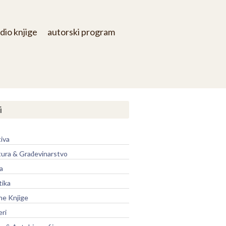
dio knjige
autorski program
i
iva
tura & Građevinarstvo
a
tika
ne Knjige
eri