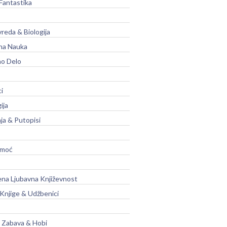
Fantastika
vreda & Biologija
na Nauka
no Delo
ci
ija
ja & Putopisi
moć
na Ljubavna Književnost
 Knjige & Udžbenici
, Zabava & Hobi