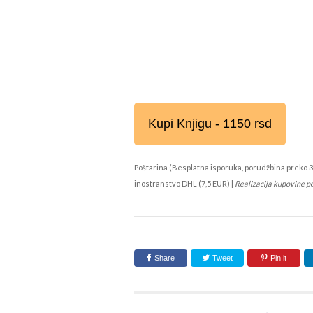
Kupi Knjigu - 1150 rsd
Poštarina (Besplatna isporuka, porudžbina preko 3
inostranstvo DHL (7,5 EUR) |
Realizacija kupovine p
Share
Tweet
Pin it