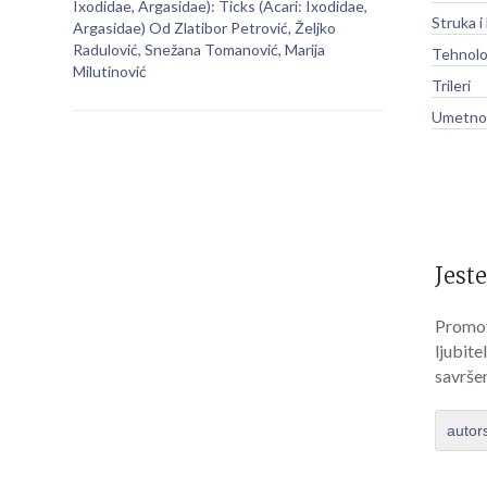
Ixodidae, Argasidae): Ticks (Acari: Ixodidae,
Struka i
Argasidae) Od Zlatibor Petrović, Željko
Radulović, Snežana Tomanović, Marija
Tehnolo
Milutinović
Trileri
Umetnos
Jeste
Promov
ljubite
savrše
autor