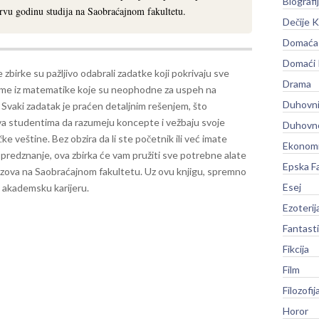
Biografi
prvu godinu studija na Saobraćajnom fakultetu.
Dečije K
Domaća 
Domaći
 zbirke su pažljivo odabrali zadatke koji pokrivaju sve
Drama
eme iz matematike koje su neophodne za uspeh na
Duhovni
 Svaki zadatak je praćen detaljnim rešenjem, što
 studentima da razumeju koncepte i vežbaju svoje
Duhovno
e veštine. Bez obzira da li ste početnik ili već imate
Ekonomi
predznanje, ova zbirka će vam pružiti sve potrebne alate
Epska F
azova na Saobraćajnom fakultetu. Uz ovu knjigu, spremno
Esej
u akademsku karijeru.
Ezoterij
Fantast
Fikcija
Film
Filozofij
Horor