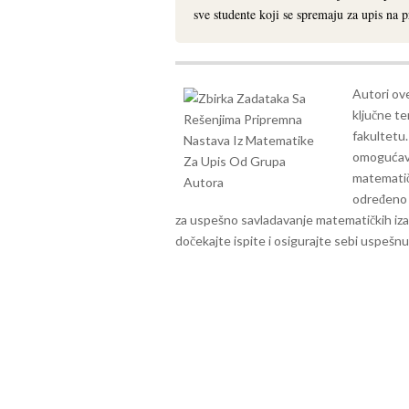
sve studente koji se spremaju za upis na 
Autori ove
ključne t
fakultetu.
omogućava
matematičk
određeno 
za uspešno savladavanje matematičkih iz
dočekajte ispite i osigurajte sebi uspešn