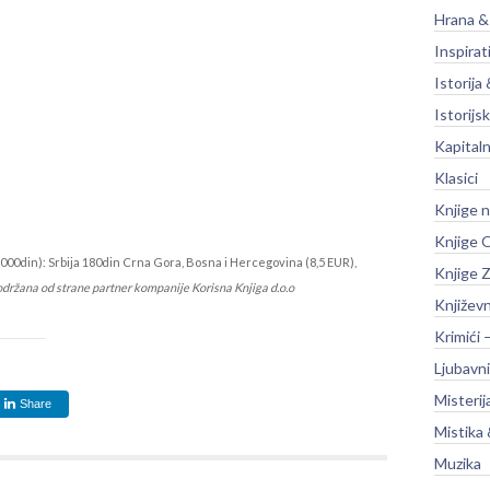
Hrana &
Inspirat
Istorija 
Istorijsk
Kapitaln
Klasici
Knjige 
Knjige O
000din): Srbija 180din Crna Gora, Bosna i Hercegovina (8,5 EUR),
Knjige Z
održana od strane partner kompanije Korisna Knjiga d.o.o
Književ
Krimići 
Ljubavni
Misterij
Share
Mistika 
Muzika