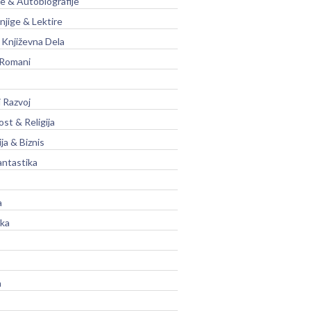
je & Autobiografije
njige & Lektire
Književna Dela
 Romani
 Razvoj
st & Religija
ja & Biznis
antastika
a
ika
a