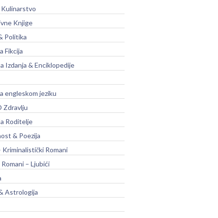
 Kulinarstvo
ivne Knjige
& Politika
a Fikcija
a Izdanja & Enciklopedije
na engleskom jeziku
 Zdravlju
a Roditelje
nost & Poezija
– Kriminalistički Romani
 Romani – Ljubići
a
& Astrologija