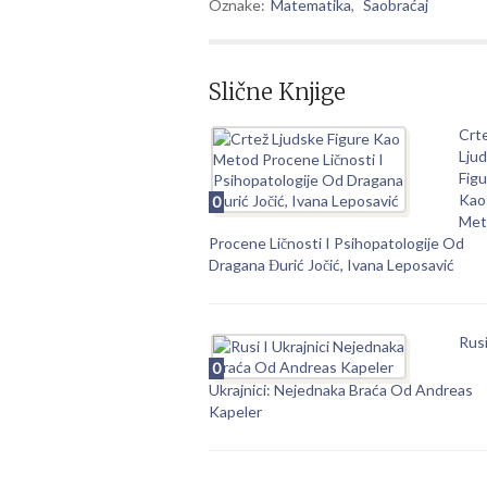
Oznake:
Matematika
,
Saobraćaj
Slične Knjige
Crt
Lju
Figu
Kao
0
Met
Procene Ličnosti I Psihopatologije Od
Dragana Đurić Jočić, Ivana Leposavić
Rusi
0
Ukrajnici: Nejednaka Braća Od Andreas
Kapeler