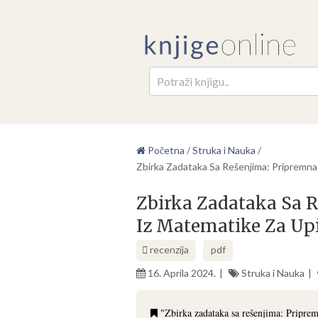
Pretr
Početna
/
Struka i Nauka
/
Zbirka Zadataka Sa Rešenjima: Pripremn
Zbirka Zadataka Sa 
Iz Matematike Za Up
recenzija
pdf
16. Aprila 2024.
Struka i Nauka
"Zbirka zadataka sa rešenjima: Priprem