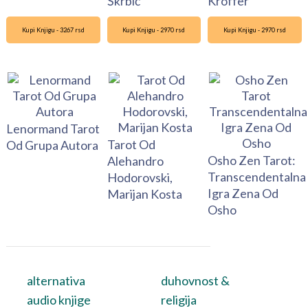
Škrbić
Kroffer
Kupi Knjigu - 3267 rsd
Kupi Knjigu - 2970 rsd
Kupi Knjigu - 2970 rsd
Lenormand Tarot
Tarot Od
Od Grupa Autora
Osho Zen Tarot:
Alehandro
Transcendentalna
Hodorovski,
Igra Zena Od
Marijan Kosta
Osho
alternativa
duhovnost &
audio knjige
religija