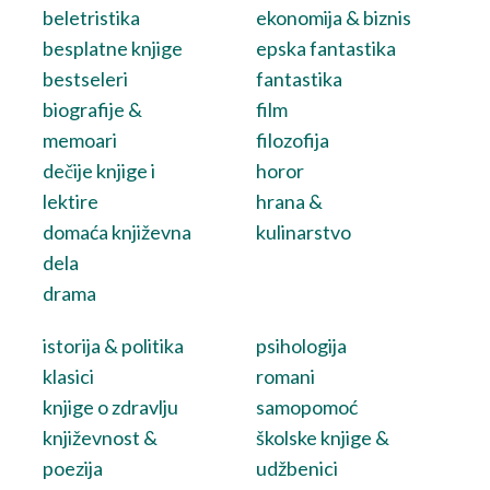
beletristika
ekonomija & biznis
besplatne knjige
epska fantastika
bestseleri
fantastika
biografije &
film
memoari
filozofija
dečije knjige i
horor
lektire
hrana &
domaća književna
kulinarstvo
dela
drama
istorija & politika
psihologija
klasici
romani
knjige o zdravlju
samopomoć
književnost &
školske knjige &
poezija
udžbenici