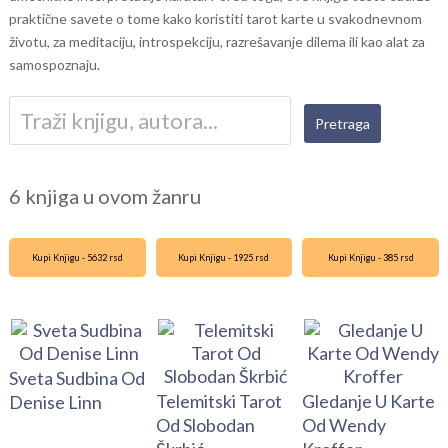
praktične savete o tome kako koristiti tarot karte u svakodnevnom
životu, za meditaciju, introspekciju, razrešavanje dilema ili kao alat za
samospoznaju.
6 knjiga u ovom žanru
Kupi Knjigu - 5632 rsd
Kupi Knjigu - 1925 rsd
Kupi Knjigu - 385 rsd
Sveta Sudbina Od
Telemitski Tarot
Gledanje U Karte
Denise Linn
Od Slobodan
Od Wendy