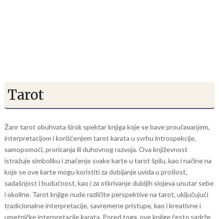
Tarot
Žanr tarot obuhvata širok spektar knjiga koje se bave proučavanjem,
interpretacijom i korišćenjem tarot karata u svrhu introspekcije,
samopomoći, proricanja ili duhovnog razvoja. Ova književnost
istražuje simboliku i značenje svake karte u tarot špilu, kao i načine na
koje se ove karte mogu koristiti za dobijanje uvida u prošlost,
sadašnjost i budućnost, kao i za otkrivanje dubljih slojeva unutar sebe
i okoline. Tarot knjige nude različite perspektive na tarot, uključujući
tradicionalne interpretacije, savremene pristupe, kao i kreativne i
umetničke interpretacije karata. Pored toga, ove knjige često sadrže