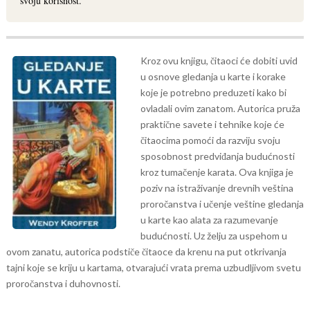
svoju korisnost.
Kroz ovu knjigu, čitaoci će dobiti uvid
u osnove gledanja u karte i korake
koje je potrebno preduzeti kako bi
ovladali ovim zanatom. Autorica pruža
praktične savete i tehnike koje će
čitaocima pomoći da razviju svoju
sposobnost predviđanja budućnosti
kroz tumačenje karata.
Ova knjiga je
poziv na istraživanje drevnih veština
proročanstva i učenje veštine gledanja
u karte kao alata za razumevanje
budućnosti. Uz želju za uspehom u
ovom zanatu, autorica podstiče čitaoce da krenu na put otkrivanja
tajni koje se kriju u kartama, otvarajući vrata prema uzbudljivom svetu
proročanstva i duhovnosti.