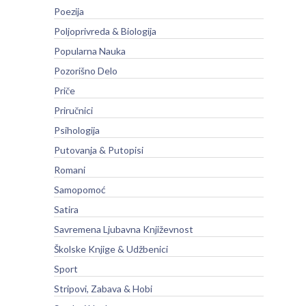
Poezija
Poljoprivreda & Biologija
Popularna Nauka
Pozorišno Delo
Priče
Priručnici
Psihologija
Putovanja & Putopisi
Romani
Samopomoć
Satira
Savremena Ljubavna Književnost
Školske Knjige & Udžbenici
Sport
Stripovi, Zabava & Hobi