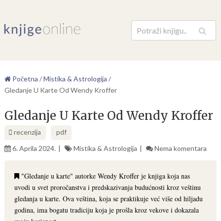
Pretraga
Početna
/
Mistika & Astrologija
/
Gledanje U Karte Od Wendy Kroffer
Gledanje U Karte Od Wendy Kroffer
recenzija
pdf
6. Aprila 2024.
Mistika & Astrologija
Nema komentara
"Gledanje u karte" autorke Wendy Kroffer je knjiga koja nas
uvodi u svet proročanstva i predskazivanja budućnosti kroz veštinu
gledanja u karte. Ova veština, koja se praktikuje već više od hiljadu
godina, ima bogatu tradiciju koja je prošla kroz vekove i dokazala