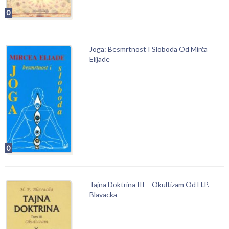
0
Joga: Besmrtnost I Sloboda Od Mirča
Elijade
0
Tajna Doktrina III – Okultizam Od H.P.
Blavacka