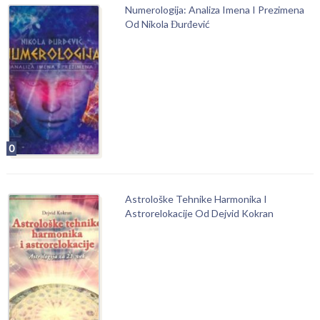
Numerologija: Analiza Imena I Prezimena
Od Nikola Đurđević
0
Astrološke Tehnike Harmonika I
Astrorelokacije Od Dejvid Kokran