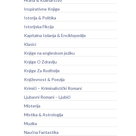
Hrana & Kulinarstvo
Inspirativne Knjige
Istorija & Politika
Istorijska Fikcija
Kapitalna Izdanja & Enciklopedije
Klasici
Knjige na engleskom jeziku
Knjige O Zdravlju
Knjige Za Roditelje
Književnost & Poezija
Krimići – Kriminalistički Romani
Ljubavni Romani – Ljubići
Misterija
Mistika & Astrologija
Muzika
Naučna Fantastika