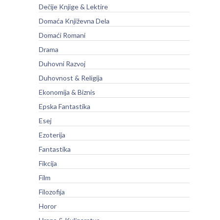
Dečije Knjige & Lektire
Domaća Književna Dela
Domaći Romani
Drama
Duhovni Razvoj
Duhovnost & Religija
Ekonomija & Biznis
Epska Fantastika
Esej
Ezoterija
Fantastika
Fikcija
Film
Filozofija
Horor