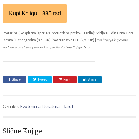
Kupi Knjigu - 385 rsd
Poštarina (Besplatna isporuka, porudžbina preko 3000din): Srbija 180din Crna Gora,
Bosna i Hercegovina (8,5 EUR), inostranstvo DHL (7,5 EUR) |
Realizacija kupovine
podržana od strane partner kompanije Korisna Knjiga d.o.o
Share
Tweet
Pin it
Share
Oznake:
Ezoterična literatura
,
Tarot
Slične Knjige