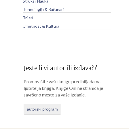
Struka i Nauka
Tehnologija & Računari
Trileri
Umetnost & Kultura
Jeste li vi autor ili izdavač?
Promovišite vašu knjigu pred hiljadama
ljubitelja knjiga. Knjige Online stranica je
savršeno mesto za vaše izdanje.
autorski program