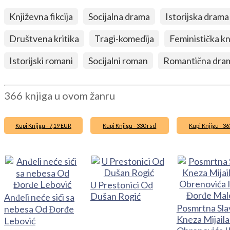
Književna fikcija
Socijalna drama
Istorijska drama
Društvena kritika
Tragi-komedija
Feministička k
Istorijski romani
Socijalni roman
Romantična dra
366 knjiga u ovom žanru
Kupi Knjigu - 7,19 EUR
Kupi Knjigu - 330 rsd
Kupi Knjigu - 36
U Prestonici Od
Dušan Rogić
Anđeli neće sići sa
Posmrtna Sla
nebesa Od Đorđe
Kneza Mijaila
Lebović