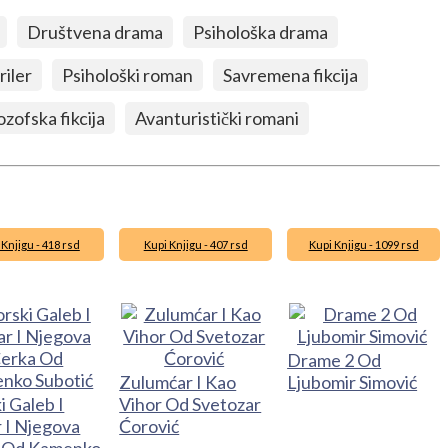
Društvena drama
Psihološka drama
riler
Psihološki roman
Savremena fikcija
ozofska fikcija
Avanturistički romani
 Knjigu - 418 rsd
Kupi Knjigu - 407 rsd
Kupi Knjigu - 1099 rsd
Drame 2 Od
Zulumćar I Kao
Ljubomir Simović
 Galeb I
Vihor Od Svetozar
 I Njegova
Ćorović
 Od Kamenko