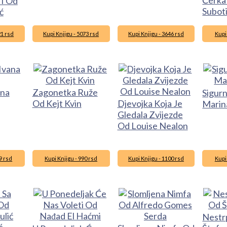
II Od
Subot
ć
21 rsd
Kupi Knjigu - 5073 rsd
Kupi Knjigu - 3646 rsd
Kupi
ana
Zagonetka Ruže
Sigur
Od Kejt Kvin
Djevojka Koja Je
Marina
Gledala Zvijezde
Od Louise Nealon
9 rsd
Kupi Knjigu - 990 rsd
Kupi Knjigu - 1100 rsd
Kupi
Nestrp