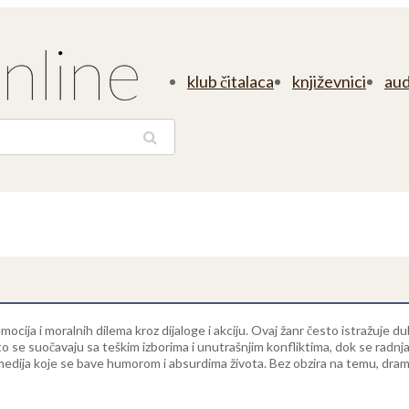
klub čitalaca
književnici
aud
traga
emocija i moralnih dilema kroz dijaloge i akciju. Ovaj žanr često istražuje
esto se suočavaju sa teškim izborima i unutrašnjim konfliktima, dok se radnj
 komedija koje se bave humorom i absurdima života. Bez obzira na temu, d