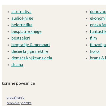
alternativa
duhovnos
audio knjige
ekonomij
beletristika
epska fa
besplatne knjige
fantasti
bestseleri
film
biografije & memoari
filozofija
dečije knjige i lektire
horor
domaća književna dela
hrana & 
drama
korisne poveznice
preuzimanje
tehnička podrška