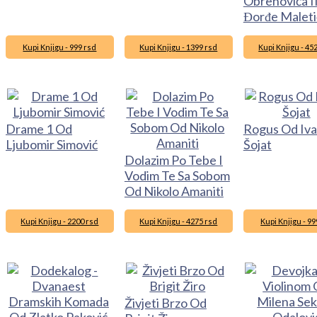
Obrenovića I
Đorđe Maleti
Kupi Knjigu - 999 rsd
Kupi Knjigu - 1399 rsd
Kupi Knjigu - 45
Drame 1 Od
Rogus Od Iv
Ljubomir Simović
Šojat
Dolazim Po Tebe I
Vodim Te Sa Sobom
Od Nikolo Amaniti
Kupi Knjigu - 2200 rsd
Kupi Knjigu - 4275 rsd
Kupi Knjigu - 99
Živjeti Brzo Od