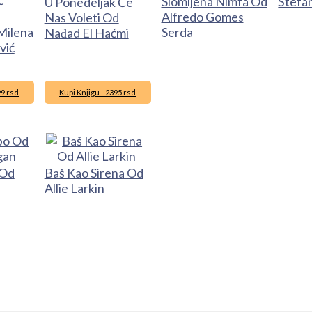
Slomljena Nimfa Od
Štefa
U Ponedeljak Će
Alfredo Gomes
Nas Voleti Od
Milena
Serda
Nađad El Haćmi
vić
99 rsd
Kupi Knjigu - 2395 rsd
 Od
Baš Kao Sirena Od
Allie Larkin