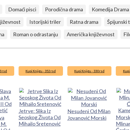
Domaći pisci
Porodična drama
Komedija Drama
njiževnost
Istorijski triler
Ratna drama
Špijunski t
ma
Roman o odrastanju
Američka književnost
Fil
3 rsd
Kupi Knjigu - 352 rsd
Kupi Knjigu - 330 rsd
Kupi
Jetrve: Slika Iz
Nesuđeni Od Milan
Seoskog Života Od
Morski
va
Jovanović Morski
Mihailo Sretenović
Mlinar
 M.
Ćerka