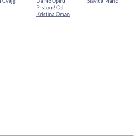
n Cvajg
Da Ne Upiru
Slavica Marić
Prstom! Od
Kristina Oman