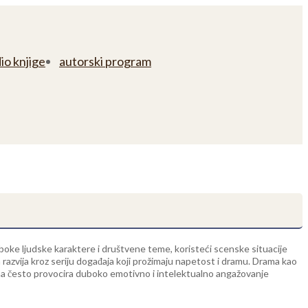
io knjige
autorski program
 duboke ljudske karaktere i društvene teme, koristeći scenske situacije
a razvija kroz seriju događaja koji prožimaju napetost i dramu. Drama kao
rama često provocira duboko emotivno i intelektualno angažovanje