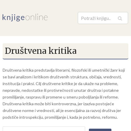
Pretraga
Društvena kritika
Društvena kritika predstavlja literarni, filozofski ili umetnički žanr koji
se bavi analizom i kritikom društvenih struktura, običaja, vrednosti,
institucija i praksi. Cilj društvene kritike je da ukaže na probleme,
nepravde, nedostatke ili protivrečnosti unutar društva i potakne
promišljanje, raspravu ili promene u smeru poboljšanja ili reforme.
Društvena kritika može biti kontroverzna, jer izaziva postojeće
društvene norme i vrednosti, ali je esencijalna za razvoj društva jer
podstiče introspekciju, promišljanje i, kada je potrebno, reformu.