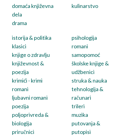
domaća književna
kulinarstvo
dela
drama
istorija & politika
psihologija
klasici
romani
knjige o zdravlju
samopomoć
književnost &
školske knjige &
poezija
udžbenici
krimići - krimi
struka & nauka
romani
tehnologija &
ljubavni romani
računari
poezija
trileri
poljoprivreda &
muzika
biologija
putovanja &
priručnici
putopisi