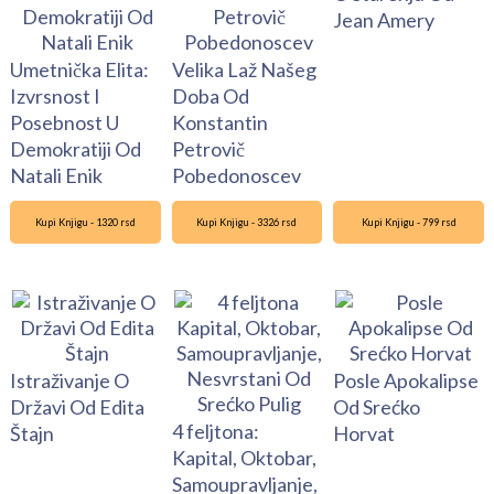
Jean Amery
Umetnička Elita:
Velika Laž Našeg
Izvrsnost I
Doba Od
Posebnost U
Konstantin
Demokratiji Od
Petrovič
Natali Enik
Pobedonoscev
Kupi Knjigu - 1320 rsd
Kupi Knjigu - 3326 rsd
Kupi Knjigu - 799 rsd
Istraživanje O
Posle Apokalipse
Državi Od Edita
Od Srećko
4 feljtona:
Štajn
Horvat
Kapital, Oktobar,
Samoupravljanje,