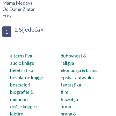
Mama Medeya
Od Damir Zlatar
Frey
2
Sljedeća »
1
alternativa
duhovnost &
audio knjige
religija
beletristika
ekonomija & biznis
besplatne knjige
epska fantastika
bestseleri
fantastika
biografije &
film
memoari
filozofija
dečije knjige i
horor
lektire
hrana &