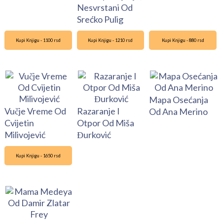
Nesvrstani Od
Srećko Pulig
Kupi Knjigu - 1100 rsd
Kupi Knjigu - 1210 rsd
Kupi Knjigu - 880 rsd
Mapa Osećanja
Vučje Vreme Od
Razaranje I
Od Ana Merino
Cvijetin
Otpor Od Miša
Milivojević
Đurković
Kupi Knjigu - 1650 rsd