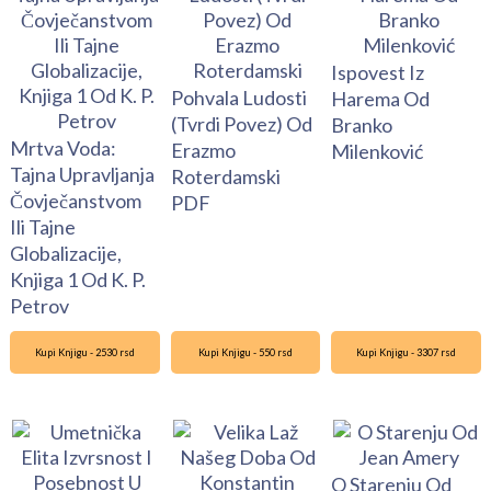
Ispovest Iz
Pohvala Ludosti
Harema Od
(Tvrdi Povez) Od
Branko
Mrtva Voda:
Erazmo
Milenković
Tajna Upravljanja
Roterdamski
Čovječanstvom
PDF
Ili Tajne
Globalizacije,
Knjiga 1 Od K. P.
Petrov
Kupi Knjigu - 2530 rsd
Kupi Knjigu - 550 rsd
Kupi Knjigu - 3307 rsd
O Starenju Od