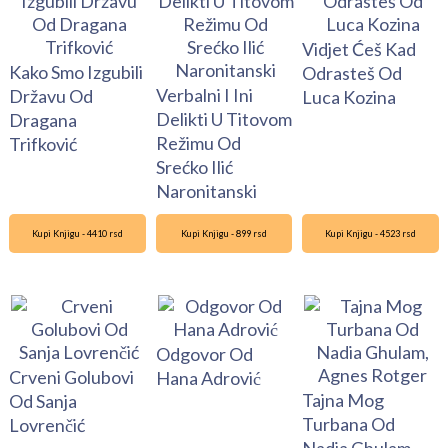
Vidjet Ćeš Kad
Kako Smo Izgubili
Odrasteš Od
Verbalni I Ini
Državu Od
Luca Kozina
Delikti U Titovom
Dragana
Režimu Od
Trifković
Srećko Ilić
Naronitanski
Kupi Knjigu - 4410 rsd
Kupi Knjigu - 899 rsd
Kupi Knjigu - 4523 rsd
Odgovor Od
Crveni Golubovi
Hana Adrović
Tajna Mog
Od Sanja
Turbana Od
Lovrenčić