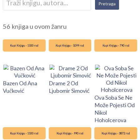
56 knjiga u ovom žanru
Kupi Knjigu - 1100 rsd
Kupi Knjigu - 1099 rsd
Kupi Knjigu - 790 rsd
Bazen Od Ana
Drame 2 Od
Vučković
Ljubomir Simović
Ova Soba Se Ne
Može Pojesti Od
Nikol
Hoholcerova
Kupi Knjigu - 1100 rsd
Kupi Knjigu - 990 rsd
Kupi Knjigu - 3872 rsd