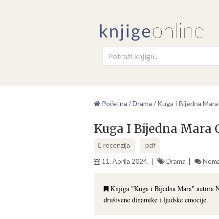
Pretr
Početna
/
Drama
/
Kuga I Bijedna Mara
Kuga I Bijedna Mara 
recenzija
pdf
11. Aprila 2024.
Drama
Nema
Knjiga "Kuga i Bijedna Mara" autora Ni
društvene dinamike i ljudske emocije.