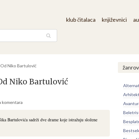
klub čitalaca
književnici
au
aga
 Od Niko Bartulović
žanrov
Od Niko Bartulović
Alternat
Arhitek
 komentara
Avantur
Beletris
ka Bartulovića sadrži dve drame koje istražuju složene
Besplat
Bestsel