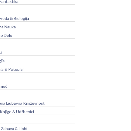
Fantastika
vreda & Biologija
na Nauka
no Delo
ci
ija
ja & Putopisi
moć
na Ljubavna Književnost
 Knjige & Udžbenici
, Zabava & Hobi