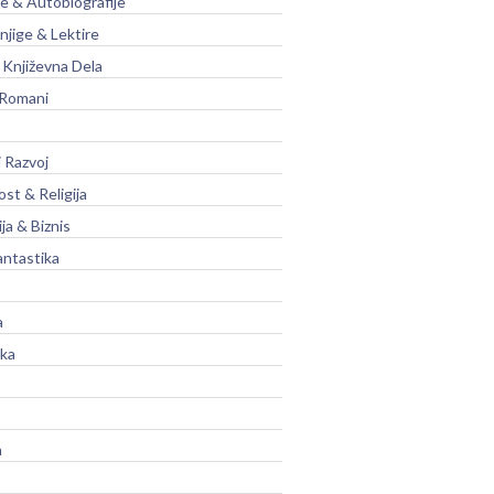
je & Autobiografije
njige & Lektire
Književna Dela
 Romani
 Razvoj
st & Religija
ja & Biznis
antastika
a
ika
a