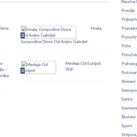
Naučna 
Poezija
Poljopri
klena
Hvala,
Popular
0
Pozoriš
Gospodine Diore Od Anjes Gabrijel
Priče
Priručni
lo
Medeja Od Euripid
Psiholog
jo –
PDF
0
Putovan
onika
Romani
Samopo
Satira
Savreme
Školske
Sport
Stripovi