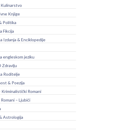
 Kulinarstvo
ivne Knjige
& Politika
a Fikcija
a Izdanja & Enciklopedije
na engleskom jeziku
 Zdravlju
a Roditelje
nost & Poezija
– Kriminalistički Romani
 Romani – Ljubići
a
& Astrologija