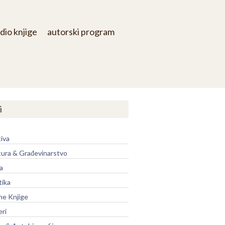
dio knjige
autorski program
i
iva
tura & Građevinarstvo
a
tika
ne Knjige
eri