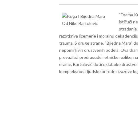
“Drama Kug
ističući n
stradanja.
razotkriva licemerje i moralnu dekadenciju 
trauma.
S druge strane, “Bijedna Mara” do
nepomirljivih društvenih podela. Ova dram
prevazilazi predrasude i etničke razlike, n
drame, Bartulović dotiče duboke društvene
kompleksnost ljudske prirode i izazove k