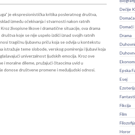
Biografi
Dečije K
a” je ekspresionistička kritika posleratnog društva,
Domaća 
esklad između očekivanja i stvarnosti nakon ratnih
Domaći
 Kroz živopisne likove i dramatične situacije, ova drama
društva koje se nije uspelo izdići iznad svojih ratnih
Drama
nosi tragičnu ljubavnu priču koja se odvija u kontekstu
Duhovni
a istražuje teme slobode, verskog pomirenja i ljubavi koja
Duhovno
aglašavajući univerzalnost ljudskih emocija.
Kroz ove
Ekonomi
 i moralne dileme, pružajući čitaocima uvid u
oje donose društvene promene i međuljudski odnosi.
Epska F
Esej
Ezoterij
Fantast
Fikcija
Film
Filozofij
Horor