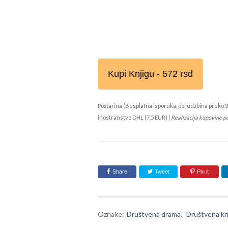
Kupi Knjigu - 572 rsd
Poštarina (Besplatna isporuka, porudžbina preko 3
inostranstvo DHL (7,5 EUR) |
Realizacija kupovine p
Share
Tweet
Pin it
Oznake:
Društvena drama
,
Društvena kri