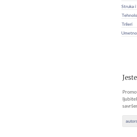
Struka i
Tehnolo
Trileri
Umetnos
Jeste
Promov
ljubite
savrše
autor