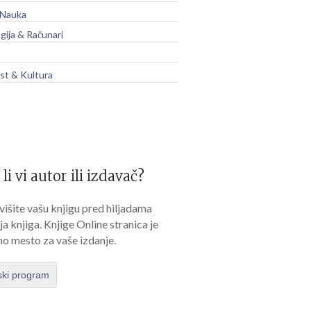
 Nauka
gija & Računari
t & Kultura
 li vi autor ili izdavač?
išite vašu knjigu pred hiljadama
lja knjiga. Knjige Online stranica je
no mesto za vaše izdanje.
ski program