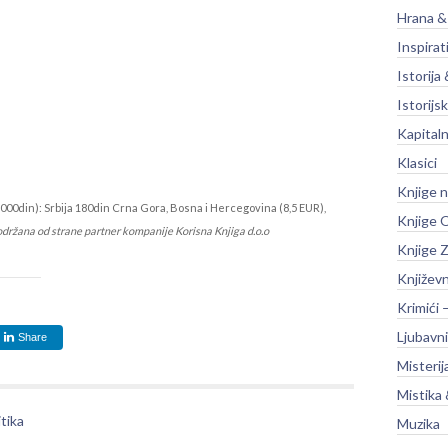
Hrana &
Inspirat
Istorija 
Istorijsk
Kapitaln
Klasici
Knjige 
000din): Srbija 180din Crna Gora, Bosna i Hercegovina (8,5 EUR),
Knjige O
održana od strane partner kompanije Korisna Knjiga d.o.o
Knjige Z
Književ
Krimići 
Ljubavni
Share
Misterij
Mistika 
tika
Muzika