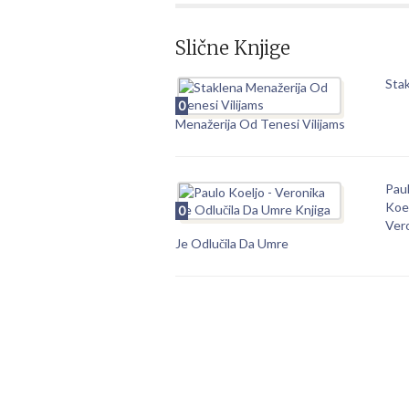
Slične Knjige
Sta
0
Menažerija Od Tenesi Vilijams
Pau
Koel
0
Ver
Je Odlučila Da Umre