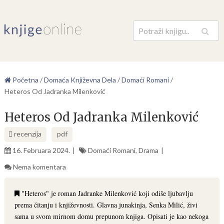
Pretraga
Početna
/
Domaća Književna Dela
/
Domaći Romani
/
Heteros Od Jadranka Milenković
Heteros Od Jadranka Milenković
recenzija
pdf
16. Februara 2024.
Domaći Romani
,
Drama
Nema komentara
"Heteros" je roman Jadranke Milenković koji odiše ljubavlju
prema čitanju i književnosti. Glavna junakinja, Senka Milić, živi
sama u svom mirnom domu prepunom knjiga. Opisati je kao nekoga