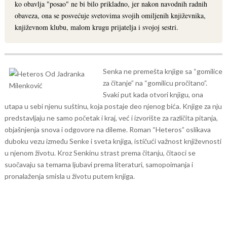
ko obavlja "posao" ne bi bilo prikladno, jer nakon navodnih radnih
obaveza, ona se posvećuje svetovima svojih omiljenih književnika,
književnom klubu, malom krugu prijatelja i svojoj sestri.
Senka ne premešta knjige sa “gomilice
za čitanje” na “gomilicu pročitano”.
Svaki put kada otvori knjigu, ona
utapa u sebi njenu suštinu, koja postaje deo njenog bića. Knjige za nju
predstavljaju ne samo početak i kraj, već i izvorište za različita pitanja,
objašnjenja snova i odgovore na dileme.
Roman “Heteros” oslikava
duboku vezu između Senke i sveta knjiga, ističući važnost književnosti
u njenom životu. Kroz Senkinu strast prema čitanju, čitaoci se
suočavaju sa temama ljubavi prema literaturi, samopoimanja i
pronalaženja smisla u životu putem knjiga.