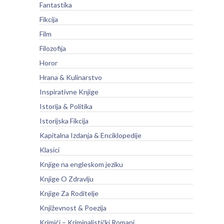
Fantastika
Fikcija
Film
Filozofija
Horor
Hrana & Kulinarstvo
Inspirativne Knjige
Istorija & Politika
Istorijska Fikcija
Kapitalna Izdanja & Enciklopedije
Klasici
Knjige na engleskom jeziku
Knjige O Zdravlju
Knjige Za Roditelje
Književnost & Poezija
Krimići – Kriminalistički Romani