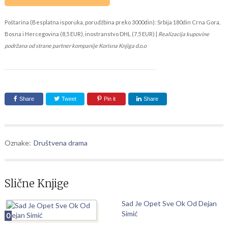
Poštarina (Besplatna isporuka, porudžbina preko 3000din): Srbija 180din Crna Gora,
Bosna i Hercegovina (8,5 EUR), inostranstvo DHL (7,5 EUR) |
Realizacija kupovine
podržana od strane partner kompanije Korisna Knjiga d.o.o
Share
Tweet
Pin it
Share
Oznake:
Društvena drama
Slične Knjige
Sad Je Opet Sve Ok Od Dejan
Simić
0