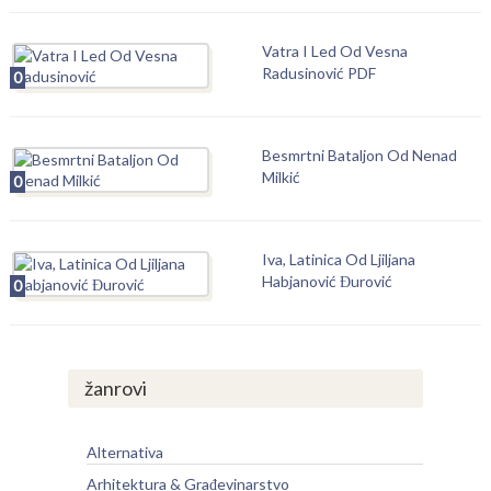
Vatra I Led Od Vesna
Radusinović PDF
0
Besmrtni Bataljon Od Nenad
Milkić
0
Iva, Latinica Od Ljiljana
Habjanović Đurović
0
žanrovi
Alternativa
Arhitektura & Građevinarstvo