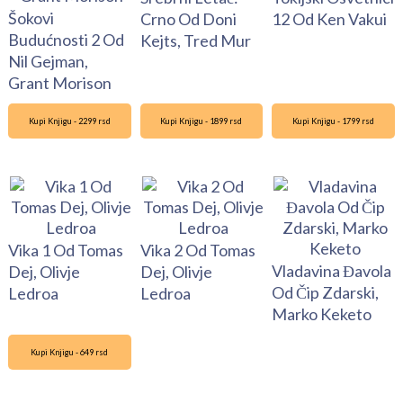
Šokovi
Crno Od Doni
12 Od Ken Vakui
Budućnosti 2 Od
Kejts, Tred Mur
Nil Gejman,
Grant Morison
Kupi Knjigu - 2299 rsd
Kupi Knjigu - 1899 rsd
Kupi Knjigu - 1799 rsd
Vika 1 Od Tomas
Vika 2 Od Tomas
Vladavina Đavola
Dej, Olivje
Dej, Olivje
Od Čip Zdarski,
Ledroa
Ledroa
Marko Keketo
Kupi Knjigu - 649 rsd