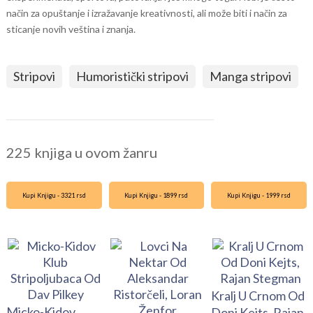
način za opuštanje i izražavanje kreativnosti, ali može biti i način za
sticanje novih veština i znanja.
Stripovi
Humoristički stripovi
Manga stripovi
225 knjiga u ovom žanru
Kupi Knjigu - 3321 rsd
Kupi Knjigu - 1899 rsd
Kupi Knjigu - 1999 rsd
Kralj U Crnom Od
Micko-Kidov
Doni Kejts, Rajan