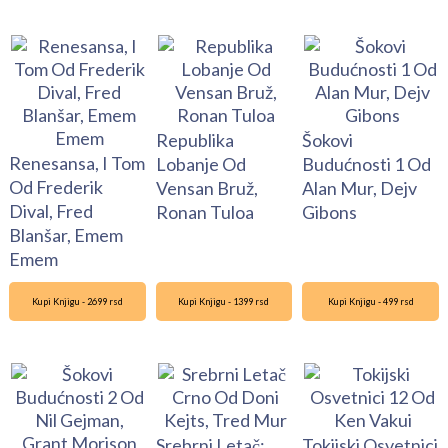
Republika
Šokovi
Renesansa, I Tom
Lobanje Od
Budućnosti 1 Od
Od Frederik
Vensan Bruž,
Alan Mur, Dejv
Dival, Fred
Ronan Tuloa
Gibons
Blanšar, Emem
Emem
Kupi Knjigu - 2699 rsd
Kupi Knjigu - 1399 rsd
Kupi Knjigu - 499 rsd
Srebrni Letač:
Tokijski Osvetnici