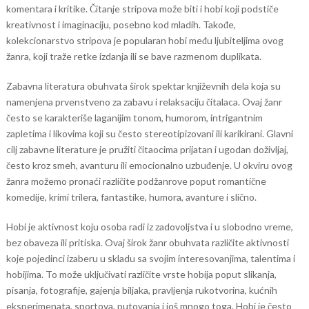
komentara i kritike. Čitanje stripova može biti i hobi koji podstiče
kreativnost i imaginaciju, posebno kod mladih. Takođe,
kolekcionarstvo stripova je popularan hobi među ljubiteljima ovog
žanra, koji traže retke izdanja ili se bave razmenom duplikata.
Zabavna literatura obuhvata širok spektar književnih dela koja su
namenjena prvenstveno za zabavu i relaksaciju čitalaca. Ovaj žanr
često se karakteriše laganijim tonom, humorom, intrigantnim
zapletima i likovima koji su često stereotipizovani ili karikirani. Glavni
cilj zabavne literature je pružiti čitaocima prijatan i ugodan doživljaj,
često kroz smeh, avanturu ili emocionalno uzbuđenje. U okviru ovog
žanra možemo pronaći različite podžanrove poput romantične
komedije, krimi trilera, fantastike, humora, avanture i slično.
Hobi je aktivnost koju osoba radi iz zadovoljstva i u slobodno vreme,
bez obaveza ili pritiska. Ovaj širok žanr obuhvata različite aktivnosti
koje pojedinci izaberu u skladu sa svojim interesovanjima, talentima i
hobijima. To može uključivati različite vrste hobija poput slikanja,
pisanja, fotografije, gajenja biljaka, pravljenja rukotvorina, kućnih
eksperimenata, sportova, putovanja i još mnogo toga. Hobi je često