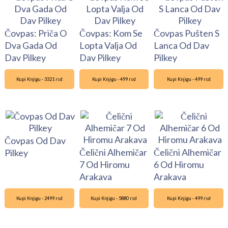
Čovpas: Priča O
Čovpas: Kom Se
Čovpas Pušten S
Dva Gada Od
Lopta Valja Od
Lanca Od Dav
Dav Pilkey
Dav Pilkey
Pilkey
Kupi Knjigu - 3321 rsd
Kupi Knjigu - 499 rsd
Kupi Knjigu - 499 rsd
Čovpas Od Dav
Čelični Alhemičar
Čelični Alhemičar
Pilkey
7 Od Hiromu
6 Od Hiromu
Arakava
Arakava
Kupi Knjigu - 2499 rsd
Kupi Knjigu - 5880 rsd
Kupi Knjigu - 499 rsd