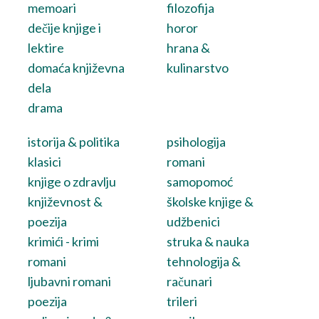
memoari
filozofija
dečije knjige i
horor
lektire
hrana &
domaća književna
kulinarstvo
dela
drama
istorija & politika
psihologija
klasici
romani
knjige o zdravlju
samopomoć
književnost &
školske knjige &
poezija
udžbenici
krimići - krimi
struka & nauka
romani
tehnologija &
ljubavni romani
računari
poezija
trileri