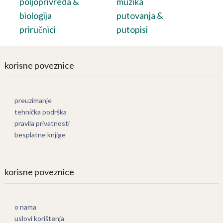
poljoprivreda &
muzika
biologija
putovanja &
priručnici
putopisi
korisne poveznice
preuzimanje
tehnička podrška
pravila privatnosti
besplatne knjige
korisne poveznice
o nama
uslovi korištenja