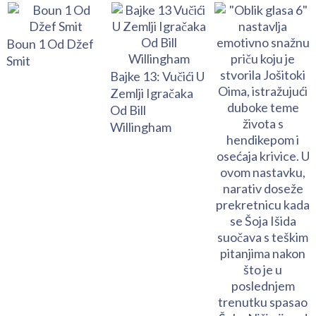
Boun 1 Od Džef
Smit
Bajke 13: Vučići U
Zemlji Igračaka
Od Bill
Willingham