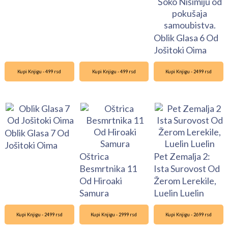
Oblik Glasa 6 Od
Jošitoki Oima
Kupi Knjigu - 499 rsd
Kupi Knjigu - 499 rsd
Kupi Knjigu - 2499 rsd
Oblik Glasa 7 Od
Jošitoki Oima
Oštrica
Pet Zemalja 2:
Besmrtnika 11
Ista Surovost Od
Od Hiroaki
Žerom Lerekile,
Samura
Luelin Luelin
Kupi Knjigu - 2499 rsd
Kupi Knjigu - 2999 rsd
Kupi Knjigu - 2699 rsd