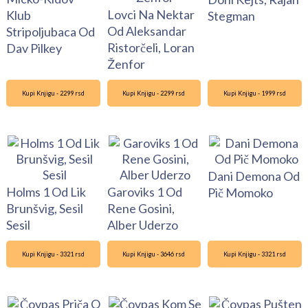
Lovci Na Nektar
Klub
Stegman
Od Aleksandar
Stripoljubaca Od
Ristorčeli, Loran
Dav Pilkey
Ženfor
Kupi Knjigu - 2299 rsd
Kupi Knjigu - 2299 rsd
Kupi Knjigu - 1999 rsd
Dani Demona Od
Holms 1 Od Lik
Garoviks 1 Od
Pič Momoko
Brunšvig, Sesil
Rene Gosini,
Sesil
Alber Uderzo
Kupi Knjigu - 3321 rsd
Kupi Knjigu - 3646 rsd
Kupi Knjigu - 3321 rsd