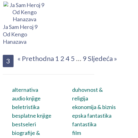
Ja Sam Heroj 9
Od Kengo
Hanazava
« Prethodna
1
2
4
5
…
9
Sljedeća »
3
alternativa
duhovnost &
audio knjige
religija
beletristika
ekonomija & biznis
besplatne knjige
epska fantastika
bestseleri
fantastika
biografije &
film