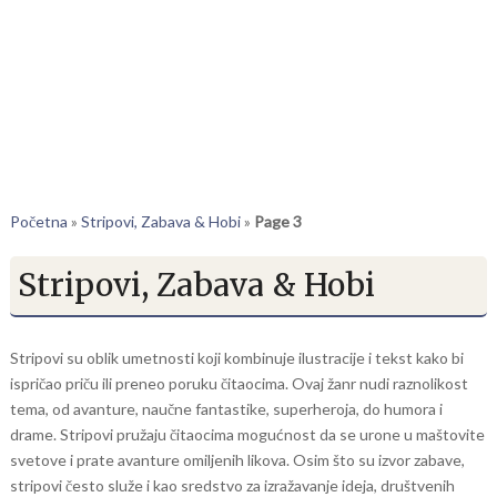
Početna
»
Stripovi, Zabava & Hobi
»
Page 3
Stripovi, Zabava & Hobi
Stripovi su oblik umetnosti koji kombinuje ilustracije i tekst kako bi
ispričao priču ili preneo poruku čitaocima. Ovaj žanr nudi raznolikost
tema, od avanture, naučne fantastike, superheroja, do humora i
drame. Stripovi pružaju čitaocima mogućnost da se urone u maštovite
svetove i prate avanture omiljenih likova. Osim što su izvor zabave,
stripovi često služe i kao sredstvo za izražavanje ideja, društvenih