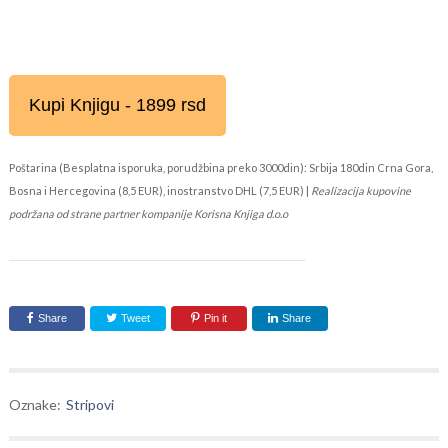
Kupi Knjigu - 1899 rsd
Poštarina (Besplatna isporuka, porudžbina preko 3000din): Srbija 180din Crna Gora,
Bosna i Hercegovina (8,5 EUR), inostranstvo DHL (7,5 EUR) |
Realizacija kupovine
podržana od strane partner kompanije Korisna Knjiga d.o.o
Share
Tweet
Pin it
Share
Oznake:
Stripovi