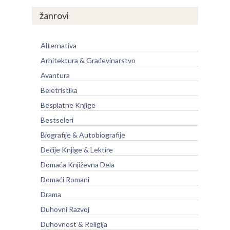
žanrovi
Alternativa
Arhitektura & Građevinarstvo
Avantura
Beletristika
Besplatne Knjige
Bestseleri
Biografije & Autobiografije
Dečije Knjige & Lektire
Domaća Književna Dela
Domaći Romani
Drama
Duhovni Razvoj
Duhovnost & Religija