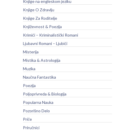
Knjige na engleskom jeziku
Knjige O Zdravlju
Knjige Za Roditelje
Književnost & Poezija
Krimići – Kriminalistički Romani
Ljubavni Romani – Ljubići
Misterija
Mistika & Astrologija
Muzika
Naučna Fantastika
Poezija
Poljoprivreda & Biologija
Popularna Nauka
Pozorišno Delo
Priče
Priručnici