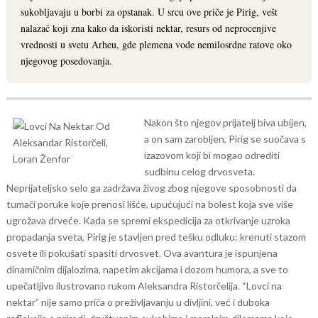
sukobljavaju u borbi za opstanak. U srcu ove priče je Pirig, vešt
nalazač koji zna kako da iskoristi nektar, resurs od neprocenjive
vrednosti u svetu Arheu, gde plemena vode nemilosrdne ratove oko
njegovog posedovanja.
Nakon što njegov prijatelj biva ubijen,
a on sam zarobljen, Pirig se suočava s
izazovom koji bi mogao odrediti
sudbinu celog drvosveta.
Neprijateljsko selo ga zadržava živog zbog njegove sposobnosti da
tumači poruke koje prenosi lišće, upućujući na bolest koja sve više
ugrožava drveće. Kada se spremi ekspedicija za otkrivanje uzroka
propadanja sveta, Pirig je stavljen pred tešku odluku: krenuti stazom
osvete ili pokušati spasiti drvosvet.
Ova avantura je ispunjena
dinamičnim dijalozima, napetim akcijama i dozom humora, a sve to
upečatljivo ilustrovano rukom Aleksandra Ristorčelija. “Lovci na
nektar” nije samo priča o preživljavanju u divljini, već i duboka