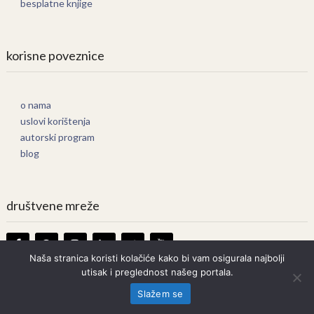
besplatne knjige
korisne poveznice
o nama
uslovi korištenja
autorski program
blog
društvene mreže
Naša stranica koristi kolačiće kako bi vam osigurala najbolji
utisak i preglednost našeg portala.
Knjige Online
Copyright © 2026.
Slažem se
Prava zadržana. Bilo kakvo kopiranje strogo zabranjeno.