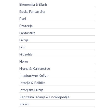
Ekonomija & Biznis
Epska Fantastika
Esej
Ezoterija
Fantastika
Fikcija
Film
Filozofija
Horor
Hrana & Kulinarstvo
Inspirativne Knjige
Istorija & Politika
Istorijska Fikcija
Kapitalna Izdanja & Enciklopedije
Klasici