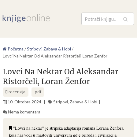
Pretraga
Početna
/
Stripovi, Zabava & Hobi
/
Lovci Na Nektar Od Aleksandar Ristorčeli, Loran Ženfor
Lovci Na Nektar Od Aleksandar
Ristorčeli, Loran Ženfor
recenzija
pdf
10. Oktobra 2024.
Stripovi, Zabava & Hobi
Nema komentara
"Lovci na nektar" je stripska adaptacija romana Lorana Ženfora,
koja nas vodi u maštoviti univerzum gdje priroda i civilizacija