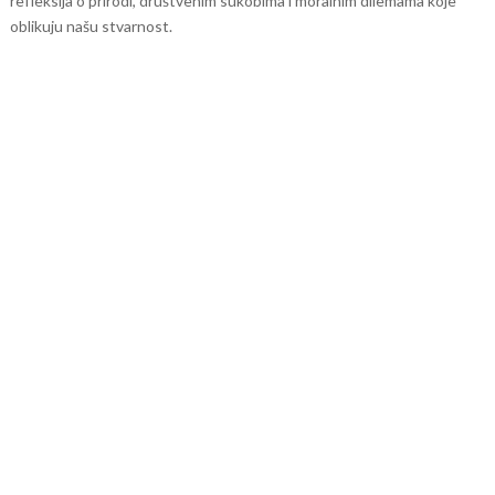
refleksija o prirodi, društvenim sukobima i moralnim dilemama koje
oblikuju našu stvarnost.