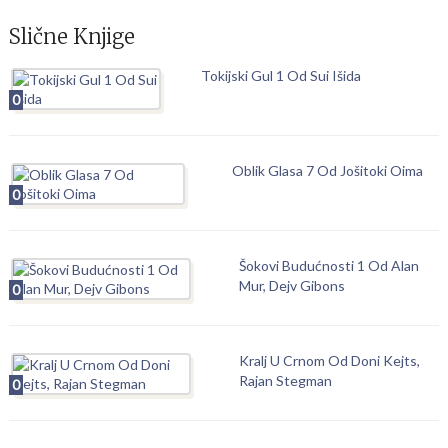
Slične Knjige
Tokijski Gul 1 Od Sui Išida
0
Oblik Glasa 7 Od Jošitoki Oima
0
Šokovi Budućnosti 1 Od Alan
Mur, Dejv Gibons
0
Kralj U Crnom Od Doni Kejts,
Rajan Stegman
0