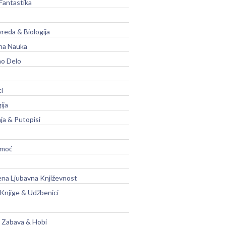
Fantastika
vreda & Biologija
na Nauka
no Delo
ci
ija
ja & Putopisi
moć
na Ljubavna Književnost
 Knjige & Udžbenici
, Zabava & Hobi