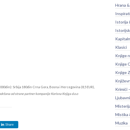
Hrana &
Inspirat
Istorija 
Istorijsk
Kapitaln
Klasici
Knjige 
Knjige O
Knjige Z
Književ
000din): Srbija 180din Crna Gora, Bosna i Hercegovina (8,5 EUR),
Krimići 
održana od strane partner kompanije Korisna Knjiga d.o.o
Ljubavni
Misterij
Mistika 
Muzika
Share