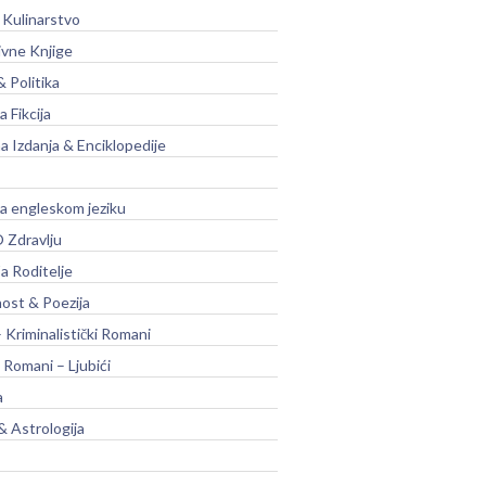
 Kulinarstvo
ivne Knjige
& Politika
a Fikcija
a Izdanja & Enciklopedije
na engleskom jeziku
 Zdravlju
a Roditelje
nost & Poezija
– Kriminalistički Romani
 Romani – Ljubići
a
& Astrologija