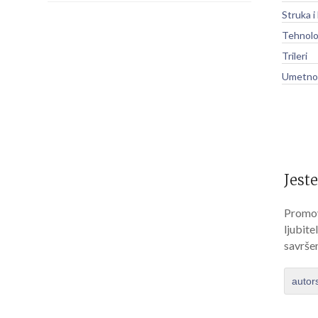
Struka i
Tehnolo
Trileri
Umetnos
Jeste
Promov
ljubite
savrše
autor