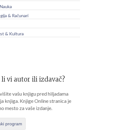
 Nauka
gija & Računari
t & Kultura
 li vi autor ili izdavač?
išite vašu knjigu pred hiljadama
lja knjiga. Knjige Online stranica je
no mesto za vaše izdanje.
ski program