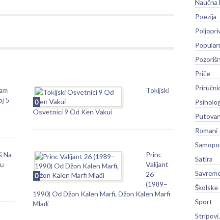
Naučna 
Poezija
Poljopri
Popular
Pozoriš
Priče
Priručni
Sam
Tokijski
j 5
0
Psiholog
Osvetnici 9 Od Ken Vakui
Putovan
Romani
Samopo
š Na
Princ
Satira
nu
Valijant
Savreme
26
0
(1989–
Školske
1990) Od Džon Kalen Marfi, Džon Kalen Marfi
Sport
Mlađi
Stripovi