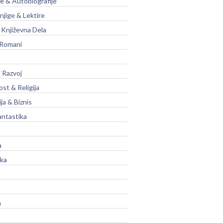
je & Autobiografije
njige & Lektire
Književna Dela
 Romani
 Razvoj
st & Religija
ja & Biznis
antastika
a
ika
a