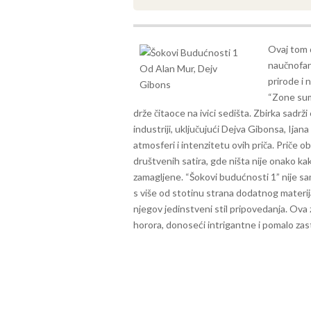
Ovaj tom 
naučnofant
prirode i 
“Zone sumr
drže čitaoce na ivici sedišta.
Zbirka sadrži
industriji, uključujući Dejva Gibonsa, Ijana
atmosferi i intenzitetu ovih priča. Priče o
društvenih satira, gde ništa nije onako ka
zamagljene.
“Šokovi budućnosti 1” nije sa
s više od stotinu strana dodatnog materija
njegov jedinstveni stil pripovedanja. Ova z
horora, donoseći intrigantne i pomalo zas