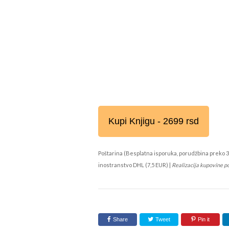
Kupi Knjigu - 2699 rsd
Poštarina (Besplatna isporuka, porudžbina preko 3
inostranstvo DHL (7,5 EUR) |
Realizacija kupovine p
Share
Tweet
Pin it