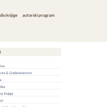
dio knjige
autorski program
i
iva
tura & Građevinarstvo
a
tika
ne Knjige
eri