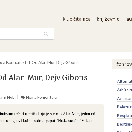
klub čitalaca
književnici
au
aga
ovi Budućnosti 1 Od Alan Mur, Dejv Gibons
žanrov
Od Alan Mur, Dejv Gibons
Alternat
Arhitek
va & Hobi
Nema komentara
Avantur
Beletris
buhvatnu zbirku priča koje je stvorio Alan Mur, jedna od
Besplat
 što su njegovi kultni radovi poput "Nadzirača" i "V kao
Bestsel