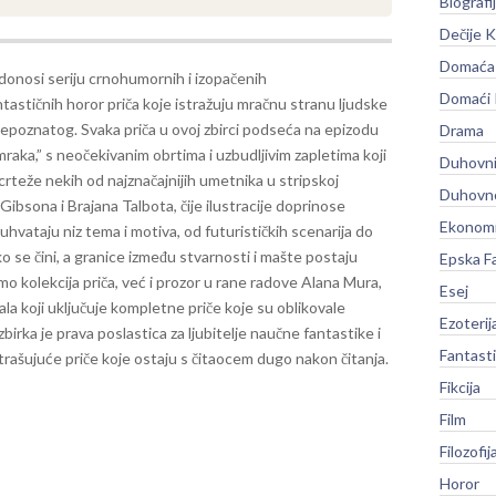
Biografi
Dečije K
Domaća 
donosi seriju crnohumornih i izopačenih
Domaći
astičnih horor priča koje istražuju mračnu stranu ljudske
nepoznatog. Svaka priča u ovoj zbirci podseća na epizodu
Drama
aka,” s neočekivanim obrtima i uzbudljivim zapletima koji
Duhovni
 crteže nekih od najznačajnijih umetnika u stripskoj
Duhovno
 Gibsona i Brajana Talbota, čije ilustracije doprinose
Ekonomi
buhvataju niz tema i motiva, od futurističkih scenarija do
ko se čini, a granice između stvarnosti i mašte postaju
Epska F
mo kolekcija priča, već i prozor u rane radove Alana Mura,
Esej
la koji uključuje kompletne priče koje su oblikovale
Ezoterij
birka je prava poslastica za ljubitelje naučne fantastike i
Fantast
trašujuće priče koje ostaju s čitaocem dugo nakon čitanja.
Fikcija
Film
Filozofij
Horor