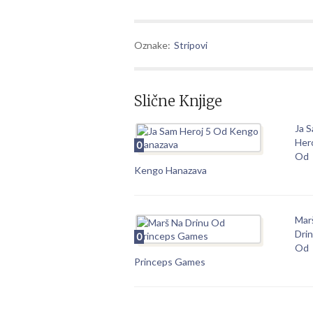
Oznake:
Stripovi
Slične Knjige
Ja 
Hero
0
Od
Kengo Hanazava
Mar
Dri
0
Od
Princeps Games