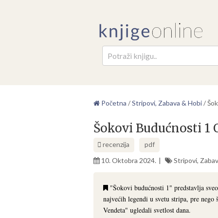
Pretr
Početna
/
Stripovi, Zabava & Hobi
/
Šok
Šokovi Budućnosti 1 
recenzija
pdf
10. Oktobra 2024.
Stripovi, Zaba
"Šokovi budućnosti 1" predstavlja sveo
najvećih legendi u svetu stripa, pre nego
Vendeta" ugledali svetlost dana.