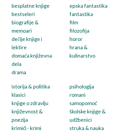
besplatne knjige
epska fantastika
bestseleri
fantastika
biografije &
film
memoari
filozofija
dečije knjige i
horor
lektire
hrana &
domaća književna
kulinarstvo
dela
drama
istorija & politika
psihologija
klasici
romani
knjige o zdravlju
samopomoć
književnost &
školske knjige &
poezija
udžbenici
krimići - krimi
struka & nauka