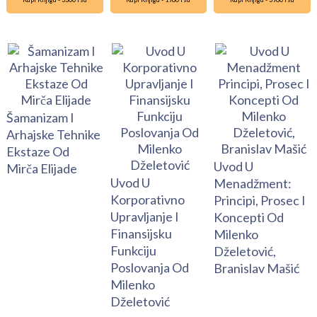
Šamanizam I
Arhajske Tehnike
Ekstaze Od
Uvod U
Mirča Elijade
Uvod U
Menadžment:
Korporativno
Principi, Prosec I
Upravljanje I
Koncepti Od
Finansijsku
Milenko
Funkciju
Dželetović,
Poslovanja Od
Branislav Mašić
Milenko
Dželetović