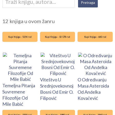
12 knjiga u ovom žanru
Kupi Knjigu - 5254 rsd
Kupi Knjigu - 10 178 rsd
Kupi Knjigu - 660 rsd
Viteštvo U
O Određivanju
Temeljna Pitanja
Srednjovekovnoj
Masa Asteroida
Suvremene
Bosni Od Emir O.
Od Anđelka
Filozofije Od
Filipović
Kovačević
Mile Babić
Kupi Knjigu - 3300 rsd
Kupi Knjigu - 1980 rsd
Kupi Knjigu - 3960 rsd