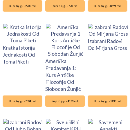
Kupi Knjigu - 2200 rsd
Kupi Knjigu - 770 rsd
Kupi Knjigu - 8594 rsd
Izabrani Radovi
Kratka Istorija
Od Mirjana Gross
Jednakosti Od
Američka
Toma Piketi
Predavanja 1:
Kurs Antičke
Filozofije Od
Slobodan Žunjić
Kupi Knjigu - 7504 rsd
Kupi Knjigu - 4173 rsd
Kupi Knjigu - 1430 rsd