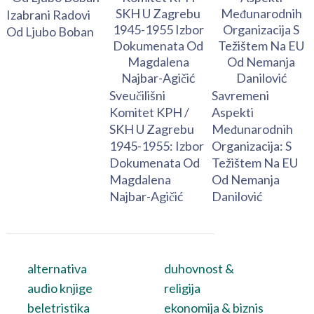
Izabrani Radovi
Od Ljubo Boban
Sveučilišni
Savremeni
Komitet KPH /
Aspekti
SKH U Zagrebu
Međunarodnih
1945-1955: Izbor
Organizacija: S
Dokumenata Od
Težištem Na EU
Magdalena
Od Nemanja
Najbar-Agičić
Danilović
alternativa
duhovnost &
audio knjige
religija
beletristika
ekonomija & biznis