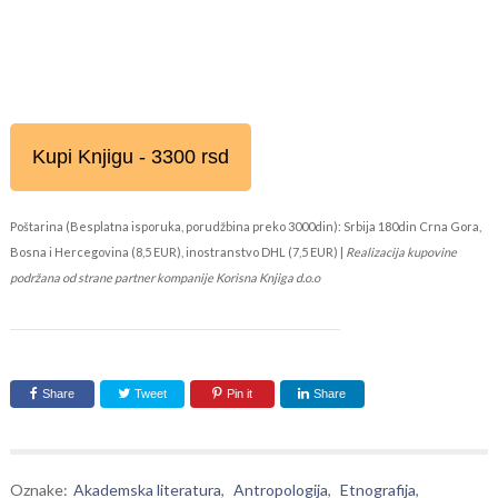
Kupi Knjigu - 3300 rsd
Poštarina (Besplatna isporuka, porudžbina preko 3000din): Srbija 180din Crna Gora,
Bosna i Hercegovina (8,5 EUR), inostranstvo DHL (7,5 EUR) |
Realizacija kupovine
podržana od strane partner kompanije Korisna Knjiga d.o.o
Share
Tweet
Pin it
Share
Oznake:
Akademska literatura
,
Antropologija
,
Etnografija
,