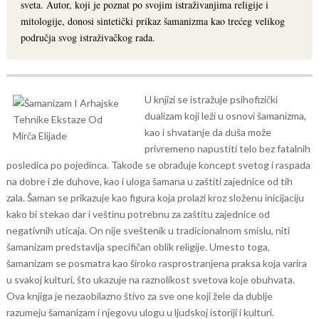
sveta. Autor, koji je poznat po svojim istraživanjima religije i
mitologije, donosi sintetički prikaz šamanizma kao trećeg velikog
područja svog istraživačkog rada.
U knjizi se istražuje psihofizički
dualizam koji leži u osnovi šamanizma,
kao i shvatanje da duša može
privremeno napustiti telo bez fatalnih
posledica po pojedinca. Takođe se obrađuje koncept svetog i raspada
na dobre i zle duhove, kao i uloga šamana u zaštiti zajednice od tih
zala.
Šaman se prikazuje kao figura koja prolazi kroz složenu inicijaciju
kako bi stekao dar i veštinu potrebnu za zaštitu zajednice od
negativnih uticaja. On nije sveštenik u tradicionalnom smislu, niti
šamanizam predstavlja specifičan oblik religije. Umesto toga,
šamanizam se posmatra kao široko rasprostranjena praksa koja varira
u svakoj kulturi, što ukazuje na raznolikost svetova koje obuhvata.
Ova knjiga je nezaobilazno štivo za sve one koji žele da dublje
razumeju šamanizam i njegovu ulogu u ljudskoj istoriji i kulturi.