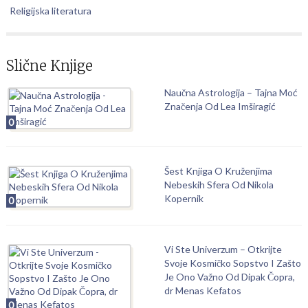
Religijska literatura
Slične Knjige
Naučna Astrologija – Tajna Moć
Značenja Od Lea Imširagić
0
Šest Knjiga O Kruženjima
Nebeskih Sfera Od Nikola
Kopernik
0
Vi Ste Univerzum – Otkrijte
Svoje Kosmičko Sopstvo I Zašto
Je Ono Važno Od Dipak Čopra,
dr Menas Kefatos
0