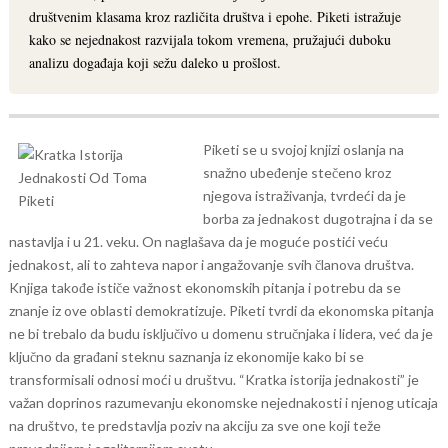
društvenim klasama kroz različita društva i epohe. Piketi istražuje
kako se nejednakost razvijala tokom vremena, pružajući duboku
analizu događaja koji sežu daleko u prošlost.
Piketi se u svojoj knjizi oslanja na
snažno ubeđenje stečeno kroz
njegova istraživanja, tvrdeći da je
borba za jednakost dugotrajna i da se
nastavlja i u 21. veku. On naglašava da je moguće postići veću
jednakost, ali to zahteva napor i angažovanje svih članova društva.
Knjiga takođe ističe važnost ekonomskih pitanja i potrebu da se
znanje iz ove oblasti demokratizuje. Piketi tvrdi da ekonomska pitanja
ne bi trebalo da budu isključivo u domenu stručnjaka i lidera, već da je
ključno da građani steknu saznanja iz ekonomije kako bi se
transformisali odnosi moći u društvu.
“Kratka istorija jednakosti” je
važan doprinos razumevanju ekonomske nejednakosti i njenog uticaja
na društvo, te predstavlja poziv na akciju za sve one koji teže