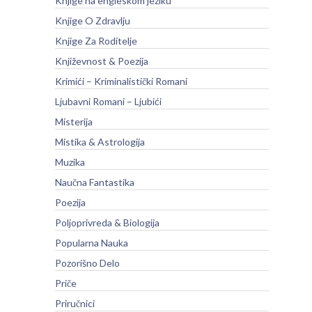
Knjige na engleskom jeziku
Knjige O Zdravlju
Knjige Za Roditelje
Književnost & Poezija
Krimići – Kriminalistički Romani
Ljubavni Romani – Ljubići
Misterija
Mistika & Astrologija
Muzika
Naučna Fantastika
Poezija
Poljoprivreda & Biologija
Popularna Nauka
Pozorišno Delo
Priče
Priručnici