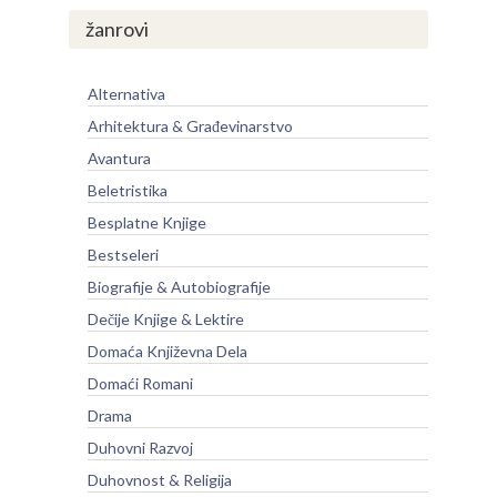
žanrovi
Alternativa
Arhitektura & Građevinarstvo
Avantura
Beletristika
Besplatne Knjige
Bestseleri
Biografije & Autobiografije
Dečije Knjige & Lektire
Domaća Književna Dela
Domaći Romani
Drama
Duhovni Razvoj
Duhovnost & Religija