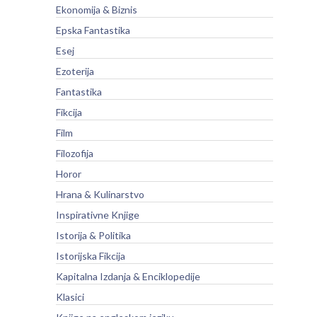
Ekonomija & Biznis
Epska Fantastika
Esej
Ezoterija
Fantastika
Fikcija
Film
Filozofija
Horor
Hrana & Kulinarstvo
Inspirativne Knjige
Istorija & Politika
Istorijska Fikcija
Kapitalna Izdanja & Enciklopedije
Klasici