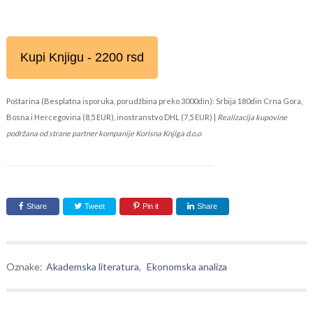
Kupi Knjigu - 2200 rsd
Poštarina (Besplatna isporuka, porudžbina preko 3000din): Srbija 180din Crna Gora,
Bosna i Hercegovina (8,5 EUR), inostranstvo DHL (7,5 EUR) |
Realizacija kupovine
podržana od strane partner kompanije Korisna Knjiga d.o.o
Share
Tweet
Pin it
Share
Oznake:
Akademska literatura
,
Ekonomska analiza