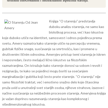
složenim emocionalnim i intelektualnim aspektima starenja.
Knjiga “O starenju” predstavlja
duboku analizu starenja, ne samo kao
biološkog procesa, već i kao iskustva
koje duboko utiče na identitet, samosvest i odnos pojedinca prema
svetu. Amery razmatra kako starenje utiče na percepciju vremena,
gubitak fizičke snage, suočavanje sa smrtnošću, kao i promene u
društvenim i ličnim odnosima.
Ameryjev pristup temi starenja je iskren
i neposredan, često mešajući lično iskustvo sa filozofskim
razmatranjima. On istražuje kako starenje donosi sa sobom i revolt i
rezignaciju, te kako se pojedinci mogu boriti sa osećanjem
marginalizacije i gubitka koji često prate starenje.
“O starenju” nije
samo filozofski traktat, već i emotivno snažno delo koje čitaocima
pruža uvid u unutrašnji svet starijih osoba, njihove strahove, izazove i
načine suočavanja sa neizbežnim procesom starenja. Ameryjeva knjiga
je važan doprinos razumevanju starenja kao kompleksnog i
višedimenzionalnog iskustva.