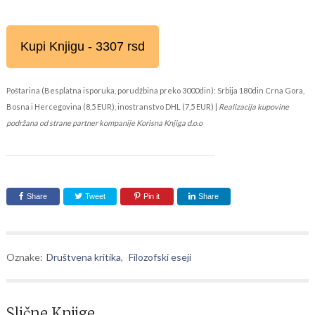
Kupi Knjigu - 3307 rsd
Poštarina (Besplatna isporuka, porudžbina preko 3000din): Srbija 180din Crna Gora,
Bosna i Hercegovina (8,5 EUR), inostranstvo DHL (7,5 EUR) |
Realizacija kupovine
podržana od strane partner kompanije Korisna Knjiga d.o.o
Share
Tweet
Pin it
Share
Oznake:
Društvena kritika
,
Filozofski eseji
Slične Knjige