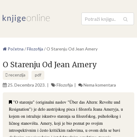
Pretraga
Početna
/
Filozofija
/
O Starenju Od Jean Amery
O Starenju Od Jean Amery
recenzija
pdf
25. Decembra 2023.
Filozofija
Nema komentara
"O starenju" (originalni naslov "Über das Altern: Revolte und
Resignation") je delo austrijskog pisca i filozofa Jeana Ameryja, u
kojem on istražuje iskustvo starenja sa filozofskog, psihološkog i
ličnog stanovišta. Amery, koji je bio poznat po svojim
introspektivnim i često kritičkim radovima, u ovom delu se bavi