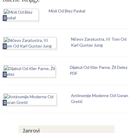
Misli Od Blez Paskal
0
Ničeov Zaratustra, III Tom Od
Karl Gustav Jung
0
Dijalozi Od Kler Parne, Žil Delez
PDF
0
Antinomije Moderne Od Goran
Gretić
0
žanrovi