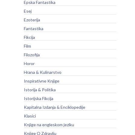
Epska Fantastika
Esej
Ezoterija
Fantastika
Fikcija
Film
Filozofija
Horor
Hrana & Kulinarstvo
Inspirativne Knjige
Istorija & Politika
Istorijska Fikcija
Kapitalna Izdanja & Enciklopedije
Klasici
Knjige na engleskom jeziku
Knjige O Zdravlju