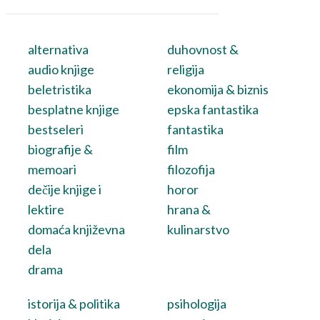
alternativa
duhovnost &
audio knjige
religija
beletristika
ekonomija & biznis
besplatne knjige
epska fantastika
bestseleri
fantastika
biografije &
film
memoari
filozofija
dečije knjige i
horor
lektire
hrana &
domaća književna
kulinarstvo
dela
drama
istorija & politika
psihologija