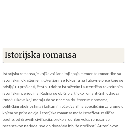
Istorijska romansa
Istorijska romansa je književni žanr koji spaja elemente romantike sa
istorijskim okruženjem. Ovaj žanr se fokusira na ljubavne priče koje se
odvijaju u prošlosti, često u dobro istraženim i autentično rekreiranim
istorijskim periodima. Radnja se obično vrti oko romantičnih odnosa
između likova koji moraju da se nose sa društvenim normama,
političkim okolnostima i kulturnim očekivanjima specifičnim za vreme u
kojem se priča odvija. Istorijska romansa može istraživati različite
epohe, od drevnih civilizacija, preko srednjeg veka, renesanse,
regentskog perioda, sve do događaja iz bliže prošlosti. Autori ovog