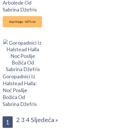
Arbolede Od
Sabrina Džefris
Kupi Knjigu - 4275 rsd
Goropadnici Iz
Halstead Halla:
Noć Poslije
Božića Od
Sabrina Džefris
2
3
4
Sljedeća »
1