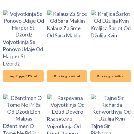
Kalauz Za Srce
Kraljica Šarlot Od
Od Sara Maklin
Džulija Kvin
Vojvotkinja Se
Ponovo Udaje Od
Harper St.
Džordž
Kupi Knjigu - 1199 rsd
Kupi Knjigu - 249 rsd
Kupi Knjigu - 3420 rsd
Raspevana
Džentlmen O
Tajne Sir
Vojvotkinja Od
Tome Ne Priča
Richarda
Džud Devero