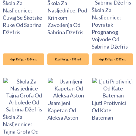
Škola Za
Škola Za
Škola Za
Nasljednice:
Nasljednice: Pod
Nasljednice:
Čuvaj Se Škotske
Krinkom
Povratak
Ruke Od Sabrina
Zavođenja Od
Prognanog
Džefris
Sabrina Džefris
Vojvode Od
Sabrina Džefris
Kupi Knjigu - 3634 rsd
Kupi Knjigu - 999 rsd
Kupi Knjigu - 2537 rsd
Usamljeni
Ljuti Protivnici
Kapetan Od
Od Kate
Škola Za
Aleksa Aston
Bateman
Nasljednice:
Tajna Grofa Od