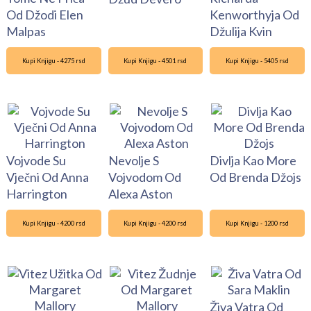
Od Džodi Elen
Kenworthyja Od
Malpas
Džulija Kvin
Kupi Knjigu - 4275 rsd
Kupi Knjigu - 4501 rsd
Kupi Knjigu - 5405 rsd
Vojvode Su
Nevolje S
Divlja Kao More
Vječni Od Anna
Vojvodom Od
Od Brenda Džojs
Harrington
Alexa Aston
Kupi Knjigu - 4200 rsd
Kupi Knjigu - 4200 rsd
Kupi Knjigu - 1200 rsd
Živa Vatra Od