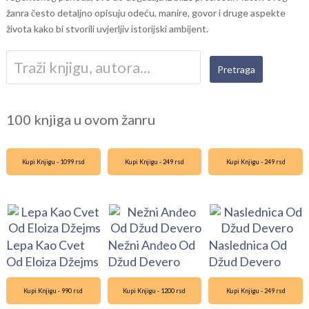
žanra često detaljno opisuju odeću, manire, govor i druge aspekte
života kako bi stvorili uvjerljiv istorijski ambijent.
100 knjiga u ovom žanru
Kupi Knjigu - 1099 rsd
Kupi Knjigu - 249 rsd
Kupi Knjigu - 249 rsd
Lepa Kao Cvet
Nežni Anđeo Od
Naslednica Od
Od Eloiza Džejms
Džud Devero
Džud Devero
Kupi Knjigu - 990 rsd
Kupi Knjigu - 1200 rsd
Kupi Knjigu - 249 rsd