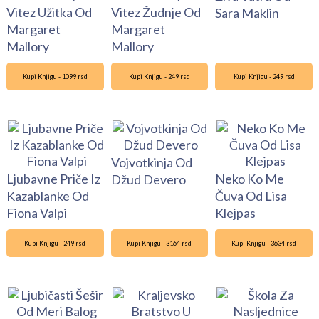
Vitez Užitka Od
Vitez Žudnje Od
Sara Maklin
Margaret
Margaret
Mallory
Mallory
Kupi Knjigu - 1099 rsd
Kupi Knjigu - 249 rsd
Kupi Knjigu - 249 rsd
Vojvotkinja Od
Ljubavne Priče Iz
Neko Ko Me
Džud Devero
Kazablanke Od
Čuva Od Lisa
Fiona Valpi
Klejpas
Kupi Knjigu - 249 rsd
Kupi Knjigu - 3164 rsd
Kupi Knjigu - 3634 rsd