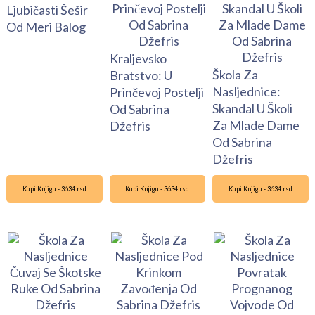
Ljubičasti Šešir
Od Meri Balog
Kraljevsko
Škola Za
Bratstvo: U
Nasljednice:
Prinčevoj Postelji
Skandal U Školi
Od Sabrina
Za Mlade Dame
Džefris
Od Sabrina
Džefris
Kupi Knjigu - 3634 rsd
Kupi Knjigu - 3634 rsd
Kupi Knjigu - 3634 rsd