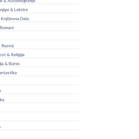
je & Autobiografije
njige & Lektire
Književna Dela
 Romani
 Razvoj
st & Religija
ja & Biznis
antastika
a
ika
a