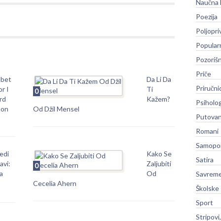
Naučna 
Poezija
Poljopri
Popular
Pozoriš
Priče
abet
Da Li Da
Priručni
or I
Ti
0
rd
Kažem?
Psiholog
ton
Od Džil Mensel
Putovan
Romani
Samopo
edi
Kako Se
Satira
avi:
Zaljubiti
0
a
Od
Savreme
Cecelia Ahern
Školske
Sport
Stripovi