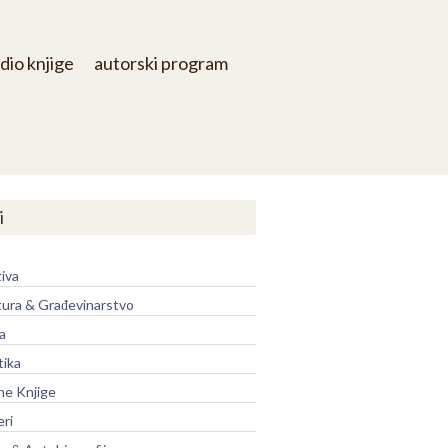
dio knjige
autorski program
i
iva
tura & Građevinarstvo
a
tika
ne Knjige
eri