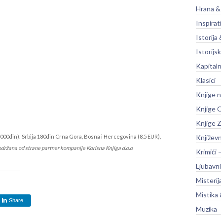
Hrana &
Inspirat
Istorija 
Istorijsk
Kapitaln
Klasici
Knjige 
Knjige O
Knjige Z
000din): Srbija 180din Crna Gora, Bosna i Hercegovina (8,5 EUR),
Književ
održana od strane partner kompanije Korisna Knjiga d.o.o
Krimići 
Ljubavni
Misterij
Mistika 
Share
Muzika