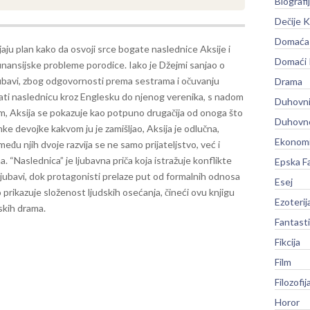
Biografi
Dečije K
Domaća 
aju plan kako da osvoji srce bogate naslednice Aksije i
Domaći
finansijske probleme porodice. Iako je Džejmi sanjao o
ljubavi, zbog odgovornosti prema sestrama i očuvanju
Drama
rati naslednicu kroz Englesku do njenog verenika, s nadom
Duhovni
, Aksija se pokazuje kao potpuno drugačija od onoga što
Duhovno
rhke devojke kakvom ju je zamišljao, Aksija je odlučna,
Ekonomi
među njih dvoje razvija se ne samo prijateljstvo, već i
ma.
“Naslednica” je ljubavna priča koja istražuje konflikte
Epska F
ljubavi, dok protagonisti prelaze put od formalnih odnosa
Esej
rikazuje složenost ljudskih osećanja, čineći ovu knjigu
Ezoterij
jskih drama.
Fantast
Fikcija
Film
Filozofij
Horor