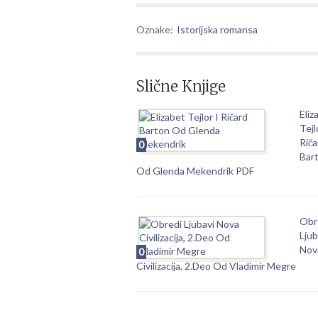
Oznake:
Istorijska romansa
Slične Knjige
Eliz
Tejl
Riča
0
Bar
Od Glenda Mekendrik PDF
Obr
Ljub
Nov
0
Civilizacija, 2.Deo Od Vladimir Megre