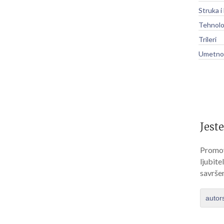
Struka i
Tehnolo
Trileri
Umetnos
Jeste
Promov
ljubite
savrše
autor