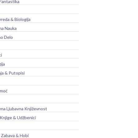
Fantastika
vreda & Biologija
na Nauka
no Delo
ci
ija
ja & Putopisi
moć
na Ljubavna Književnost
 Knjige & Udžbenici
, Zabava & Hobi