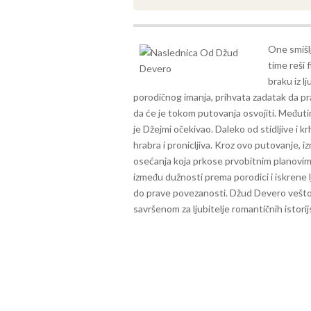
One smišlj
time reši 
braku iz 
porodičnog imanja, prihvata zadatak da p
da će je tokom putovanja osvojiti.
Međutim
je Džejmi očekivao. Daleko od stidljive i k
hrabra i pronicljiva. Kroz ovo putovanje, iz
osećanja koja prkose prvobitnim planovi
između dužnosti prema porodici i iskrene 
do prave povezanosti. Džud Devero vešto p
savršenom za ljubitelje romantičnih istori