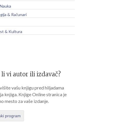
 Nauka
gija & Računari
t & Kultura
 li vi autor ili izdavač?
išite vašu knjigu pred hiljadama
lja knjiga. Knjige Online stranica je
no mesto za vaše izdanje.
ski program