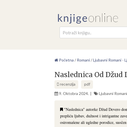
Pretr
Početna
/
Romani
/
Ljubavni Romani - Lj
Naslednica Od Džud 
recenzija
pdf
9. Oktobra 2024.
Ljubavni Romani 
"Naslednica" autorke Džud Devero dono
prepliću ljubav, dužnost i intrigantne za
osiromašene ali ugledne porodice, suočen j