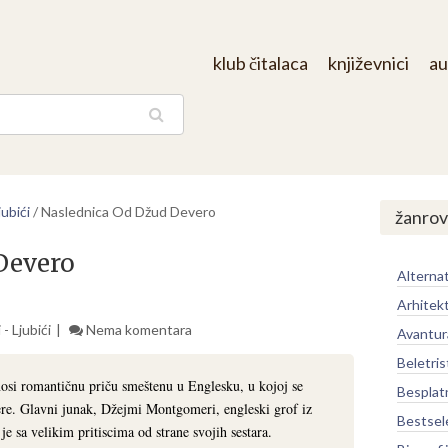
klub čitalaca
književnici
au
aga
ubići
/
Naslednica Od Džud Devero
žanrov
Devero
Alternat
Arhitek
- Ljubići
Nema komentara
Avantur
Beletris
si romantičnu priču smeštenu u Englesku, u kojoj se
Besplat
vere. Glavni junak, Džejmi Montgomeri, engleski grof iz
Bestsel
e sa velikim pritiscima od strane svojih sestara.