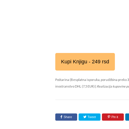
Kupi Knjigu - 249 rsd
Poštarina (Besplatna isporuka, porudžbina preko 3
inostranstvo DHL (7,5 EUR) |
Realizacija kupovine p
Share
Tweet
Pin it