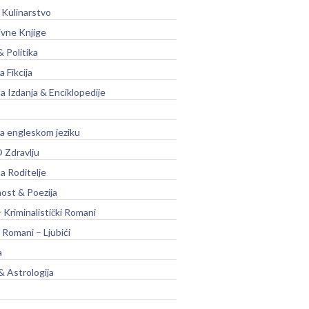
 Kulinarstvo
ivne Knjige
& Politika
a Fikcija
a Izdanja & Enciklopedije
na engleskom jeziku
 Zdravlju
a Roditelje
nost & Poezija
– Kriminalistički Romani
 Romani – Ljubići
a
& Astrologija