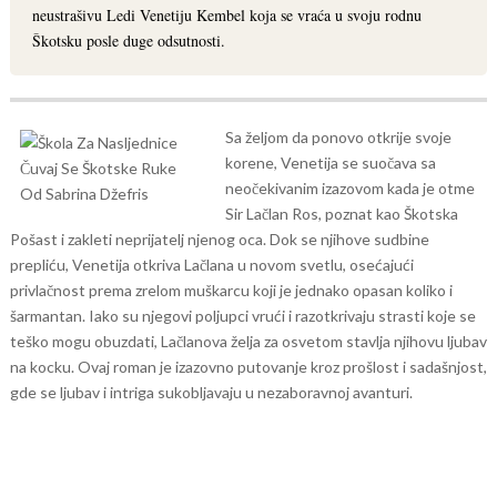
neustrašivu Ledi Venetiju Kembel koja se vraća u svoju rodnu
Škotsku posle duge odsutnosti.
Sa željom da ponovo otkrije svoje
korene, Venetija se suočava sa
neočekivanim izazovom kada je otme
Sir Lačlan Ros, poznat kao Škotska
Pošast i zakleti neprijatelj njenog oca. Dok se njihove sudbine
prepliću, Venetija otkriva Lačlana u novom svetlu, osećajući
privlačnost prema zrelom muškarcu koji je jednako opasan koliko i
šarmantan. Iako su njegovi poljupci vrući i razotkrivaju strasti koje se
teško mogu obuzdati, Lačlanova želja za osvetom stavlja njihovu ljubav
na kocku. Ovaj roman je izazovno putovanje kroz prošlost i sadašnjost,
gde se ljubav i intriga sukobljavaju u nezaboravnoj avanturi.