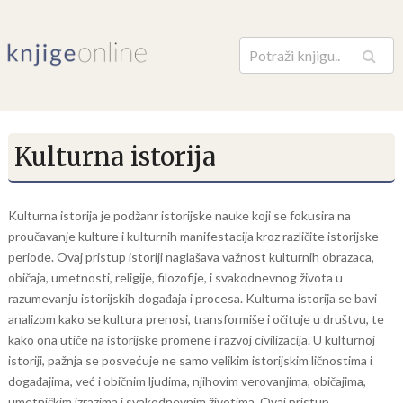
Pretraga
Kulturna istorija
Kulturna istorija je podžanr istorijske nauke koji se fokusira na
proučavanje kulture i kulturnih manifestacija kroz različite istorijske
periode. Ovaj pristup istoriji naglašava važnost kulturnih obrazaca,
običaja, umetnosti, religije, filozofije, i svakodnevnog života u
razumevanju istorijskih događaja i procesa. Kulturna istorija se bavi
analizom kako se kultura prenosi, transformiše i očituje u društvu, te
kako ona utiče na istorijske promene i razvoj civilizacija. U kulturnoj
istoriji, pažnja se posvećuje ne samo velikim istorijskim ličnostima i
događajima, već i običnim ljudima, njihovim verovanjima, običajima,
umetničkim izrazima i svakodnevnim životima. Ovaj pristup