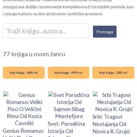
omogućava dublje razumevanje kompleksnosti istorijskih perioda, kao
i uticaja kulture na šire društvene i političke promene.
77 knjiga u ovom žanru
Kupi Knjigu - 2640 rsd
Kupi Knjigu - 4999 rsd
Kupi Knjigu - 2300 rsd
Srbi: Tragovi
Svet: Porodična
Nestajanja Od
Genius Romanus:
Istorija Od
Novica R. Grujić