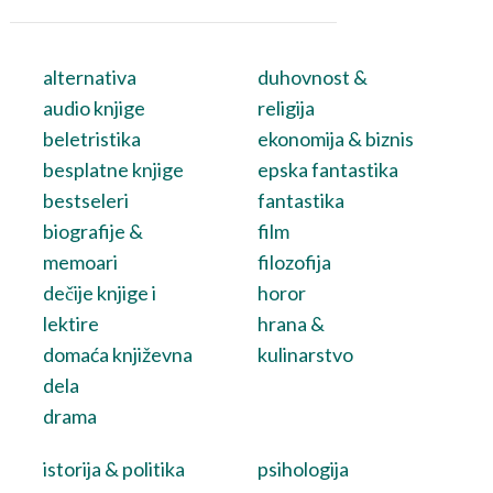
alternativa
duhovnost &
audio knjige
religija
beletristika
ekonomija & biznis
besplatne knjige
epska fantastika
bestseleri
fantastika
biografije &
film
memoari
filozofija
dečije knjige i
horor
lektire
hrana &
domaća književna
kulinarstvo
dela
drama
istorija & politika
psihologija