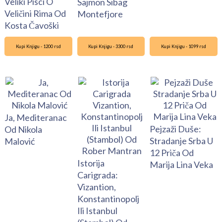
Veliki Pisci O
Sajmon Sibag
Veličini Rima Od
Montefjore
Kosta Čavoški
Kupi Knjigu - 1200 rsd
Kupi Knjigu - 3300 rsd
Kupi Knjigu - 1099 rsd
Ja, Mediteranac
Pejzaži Duše:
Od Nikola
Stradanje Srba U
Malović
12 Priča Od
Istorija
Marija Lina Veka
Carigrada:
Vizantion,
Konstantinopolj
Ili Istanbul