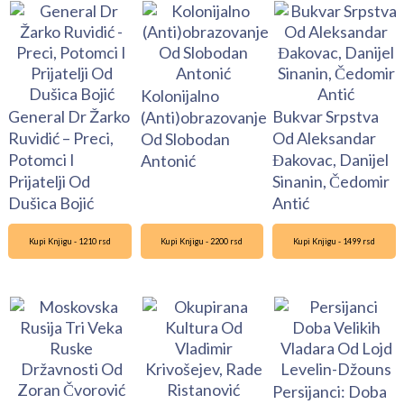
Kolonijalno
General Dr Žarko
Bukvar Srpstva
(Anti)obrazovanje
Ruvidić – Preci,
Od Aleksandar
Od Slobodan
Potomci I
Đakovac, Danijel
Antonić
Prijatelji Od
Sinanin, Čedomir
Dušica Bojić
Antić
Kupi Knjigu - 1210 rsd
Kupi Knjigu - 2200 rsd
Kupi Knjigu - 1499 rsd
Persijanci: Doba