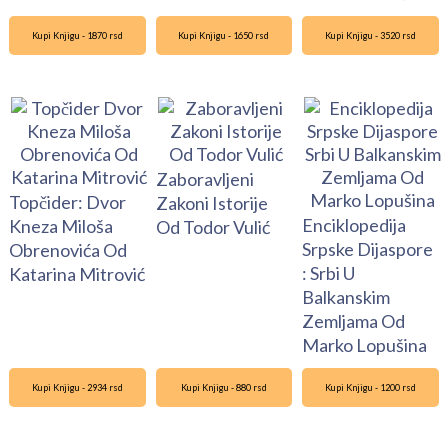
Kupi Knjigu - 1870 rsd
Kupi Knjigu - 1650 rsd
Kupi Knjigu - 3520 rsd
Zaboravljeni
Topčider: Dvor
Zakoni Istorije
Enciklopedija
Kneza Miloša
Od Todor Vulić
Srpske Dijaspore
Obrenovića Od
: Srbi U
Katarina Mitrović
Balkanskim
Zemljama Od
Marko Lopušina
Kupi Knjigu - 2934 rsd
Kupi Knjigu - 880 rsd
Kupi Knjigu - 1200 rsd