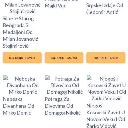
Srpske Izdaje Od
Majkl Vud
Čedomir Antić
Siluete Starog
Beograda 3:
Medaljoni Od
Milan Jovanović
Stojimirović
Kupi Knjigu - 1199 rsd
Kupi Knjigu - 2200 rsd
Kupi Knjigu - 935 rsd
Nebeska
Potraga Za
Njegoš I
Divanhana Od
Divovima Od
Kosovski Zavet U
Mirko Demić
Domagoj Nikolić
Novom Veku I Od
Žarko Vidović