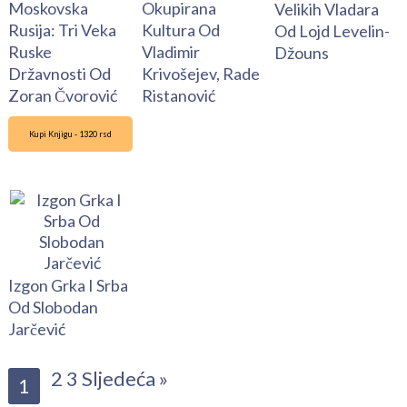
Moskovska
Okupirana
Velikih Vladara
Rusija: Tri Veka
Kultura Od
Od Lojd Levelin-
Ruske
Vladimir
Džouns
Državnosti Od
Krivošejev, Rade
Zoran Čvorović
Ristanović
Kupi Knjigu - 1320 rsd
Izgon Grka I Srba
Od Slobodan
Jarčević
2
3
Sljedeća »
1