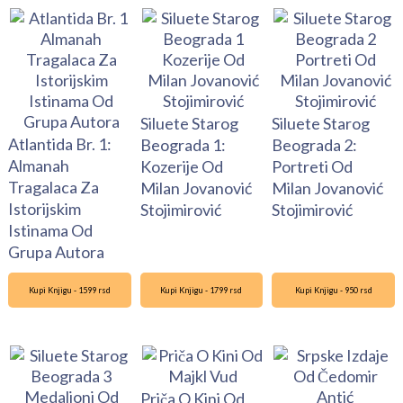
Siluete Starog
Siluete Starog
Atlantida Br. 1:
Beograda 1:
Beograda 2:
Almanah
Kozerije Od
Portreti Od
Tragalaca Za
Milan Jovanović
Milan Jovanović
Istorijskim
Stojimirović
Stojimirović
Istinama Od
Grupa Autora
Kupi Knjigu - 1599 rsd
Kupi Knjigu - 1799 rsd
Kupi Knjigu - 950 rsd
Priča O Kini Od