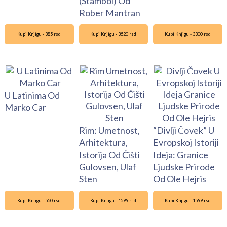
(Stambol) Od
Rober Mantran
Kupi Knjigu - 385 rsd
Kupi Knjigu - 3520 rsd
Kupi Knjigu - 3300 rsd
U Latinima Od
Marko Car
Rim: Umetnost,
“Divlji Čovek” U
Arhitektura,
Evropskoj Istoriji
Istorija Od Ćišti
Ideja: Granice
Gulovsen, Ulaf
Ljudske Prirode
Sten
Od Ole Hejris
Kupi Knjigu - 550 rsd
Kupi Knjigu - 1599 rsd
Kupi Knjigu - 1599 rsd