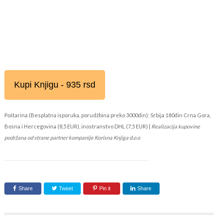
Kupi Knjigu - 935 rsd
Poštarina (Besplatna isporuka, porudžbina preko 3000din): Srbija 180din Crna Gora,
Bosna i Hercegovina (8,5 EUR), inostranstvo DHL (7,5 EUR) |
Realizacija kupovine
podržana od strane partner kompanije Korisna Knjiga d.o.o
Share
Tweet
Pin it
Share