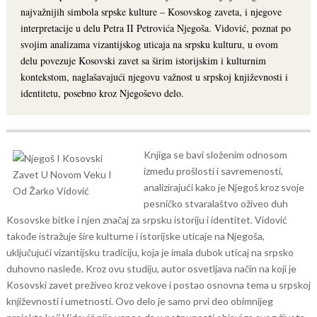
najvažnijih simbola srpske kulture – Kosovskog zaveta, i njegove
interpretacije u delu Petra II Petrovića Njegoša. Vidović, poznat po
svojim analizama vizantijskog uticaja na srpsku kulturu, u ovom
delu povezuje Kosovski zavet sa širim istorijskim i kulturnim
kontekstom, naglašavajući njegovu važnost u srpskoj književnosti i
identitetu, posebno kroz Njegoševo delo.
Knjiga se bavi složenim odnosom
između prošlosti i savremenosti,
analizirajući kako je Njegoš kroz svoje
pesničko stvaralaštvo oživeo duh
Kosovske bitke i njen značaj za srpsku istoriju i identitet. Vidović
takođe istražuje šire kulturne i istorijske uticaje na Njegoša,
uključujući vizantijsku tradiciju, koja je imala dubok uticaj na srpsko
duhovno nasleđe. Kroz ovu studiju, autor osvetljava način na koji je
Kosovski zavet preživeo kroz vekove i postao osnovna tema u srpskoj
književnosti i umetnosti.
Ovo delo je samo prvi deo obimnijeg