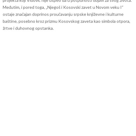
projekta koji Vidović nije uspeo da u potpunosti objavi za svog života.
Međutim, i pored toga, „Njegoš i Kosovski zavet u Novom veku I“
ostaje značajan doprinos proučavanju srpske književne i kulturne
baštine, posebno kroz prizmu Kosovskog zaveta kao simbola otpora,
žrtve i duhovnog opstanka.