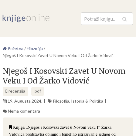
Pretraga
Početna
/
Filozofija
/
Njegoš I Kosovski Zavet U Novom Veku I Od Žarko Vidović
Njegoš I Kosovski Zavet U Novom
Veku I Od Žarko Vidović
recenzija
pdf
19. Augusta 2024.
Filozofija
,
Istorija & Politika
Nema komentara
Knjiga „Njegoš i Kosovski zavet u Novom veku I“ Žarka
Vidovića predstavlja obimno i temeljno istraživanje jednog od