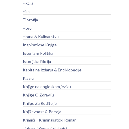
Fikcija
Film
Filozofija
Horor
Hrana & Kulinarstvo
Inspirativne Knjige
Istorija & Politika
Istorijska Fikcija
Kapitalna Izdanja & Enciklopedije
Klasici
Knjige na engleskom jeziku
Knjige O Zdravlju
Knjige Za Roditelje
Književnost & Poezija
Krimići – Kriminalistički Romani
Ljubavni Romani – Ljubići