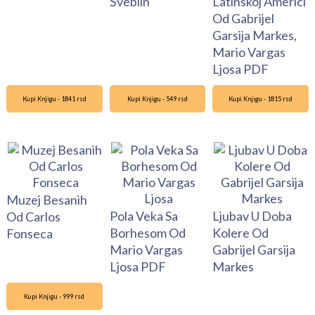
Šveblin
Latinskoj Americi
Od Gabrijel
Garsija Markes,
Mario Vargas
Ljosa PDF
Kupi Knjigu - 1841 rsd
Kupi Knjigu - 549 rsd
Kupi Knjigu - 1815 rsd
Muzej Besanih
Pola Veka Sa
Ljubav U Doba
Od Carlos
Borhesom Od
Kolere Od
Fonseca
Mario Vargas
Gabrijel Garsija
Ljosa PDF
Markes
Kupi Knjigu - 999 rsd