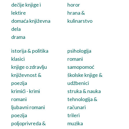
dečije knjige i
horor
lektire
hrana &
domaća književna
kulinarstvo
dela
drama
istorija & politika
psihologija
klasici
romani
knjige o zdravlju
samopomoć
književnost &
školske knjige &
poezija
udžbenici
krimići - krimi
struka & nauka
romani
tehnologija &
ljubavni romani
računari
poezija
trileri
poljoprivreda &
muzika