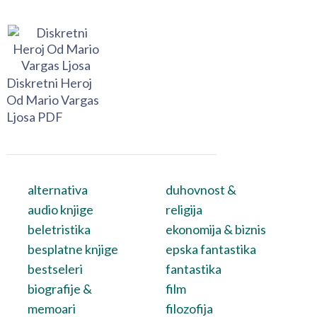
Diskretni Heroj
Od Mario Vargas
Ljosa PDF
alternativa
duhovnost &
audio knjige
religija
beletristika
ekonomija & biznis
besplatne knjige
epska fantastika
bestseleri
fantastika
biografije &
film
memoari
filozofija