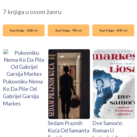
7 knjiga u ovom žanru
Kupi Knjigu - 1628 rsd
Kupi Knjigu - 990 rsd
Kupi Knjigu - 1430 rsd
Pukovniku Nema
Ko Da Piše Od
Gabrijel Garsija
Markes
Sedam Praznih
Dve Samoće:
Kuća Od Samanta
Roman U