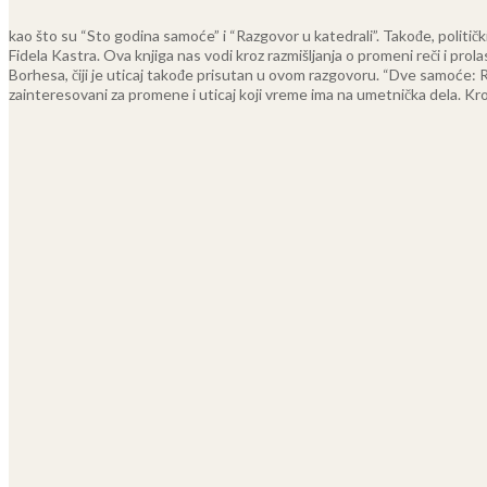
kao što su “Sto godina samoće” i “Razgovor u katedrali”. Takođe, politič
Fidela Kastra.
Ova knjiga nas vodi kroz razmišljanja o promeni reči i pr
Borhesa, čiji je uticaj takođe prisutan u ovom razgovoru.
“Dve samoće: Rom
zainteresovani za promene i uticaj koji vreme ima na umetnička dela. Kroz 