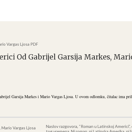
rio Vargas Ljosa PDF
ci Od Gabrijel Garsija Markes, Mari
brijel Garsija Markes i Mario Vargas Ljosa. U ovom odlomku, čitalac ima prili
Naslov razgovora, “Roman u Latinskoj Americi”,
tog vremena. Ni roman, ni Latinska Amerika, ni la