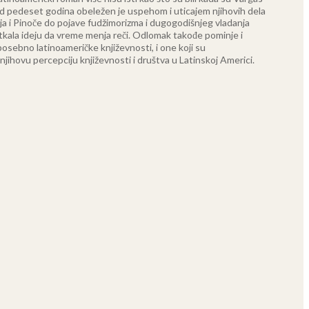
 od pedeset godina obeležen je uspehom i uticajem njihovih dela
lja i Pinoče do pojave fudžimorizma i dugogodišnjeg vladanja
utkala ideju da vreme menja reči. Odlomak takođe pominje i
posebno latinoameričke književnosti, i one koji su
 njihovu percepciju književnosti i društva u Latinskoj Americi.