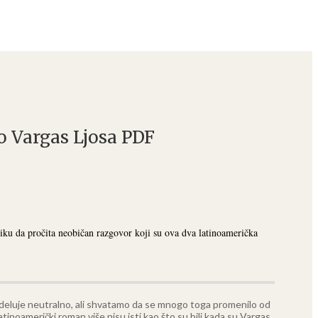
o Vargas Ljosa PDF
ku da pročita neobičan razgovor koji su ova dva latinoamerička
 deluje neutralno, ali shvatamo da se mnogo toga promenilo od
tinoamerički roman više nisu isti kao što su bili kada su Vargas