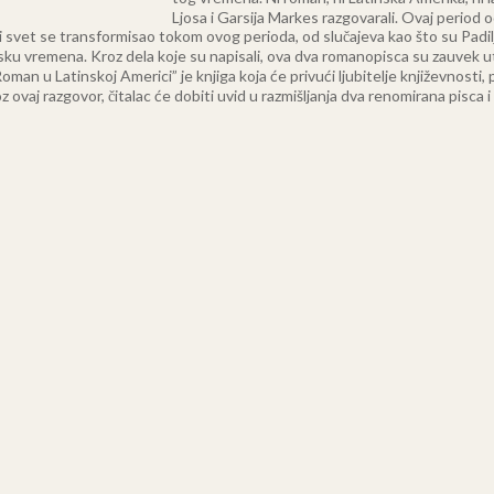
Ljosa i Garsija Markes razgovarali. Ovaj period
ki svet se transformisao tokom ovog perioda, od slučajeva kao što su Padi
olasku vremena. Kroz dela koje su napisali, ova dva romanopisca su zauvek 
an u Latinskoj Americi” je knjiga koja će privući ljubitelje književnosti, 
ovaj razgovor, čitalac će dobiti uvid u razmišljanja dva renomirana pisca i