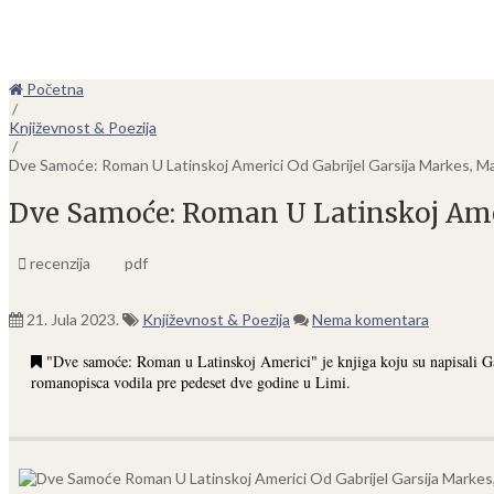
Početna
/
Književnost & Poezija
/
Dve Samoće: Roman U Latinskoj Americi Od Gabrijel Garsija Markes, Ma
Dve Samoće: Roman U Latinskoj Ameri
recenzija
pdf
21. Jula 2023.
Književnost & Poezija
Nema komentara
"Dve samoće: Roman u Latinskoj Americi" je knjiga koju su napisali Ga
romanopisca vodila pre pedeset dve godine u Limi.