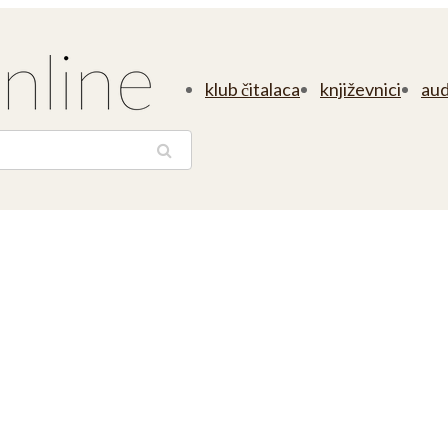
klub čitalaca
književnici
aud
traga