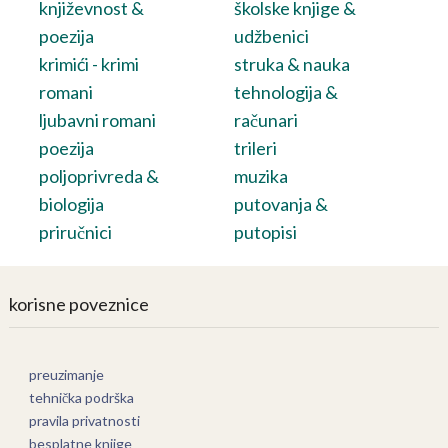
književnost &
školske knjige &
poezija
udžbenici
krimići - krimi
struka & nauka
romani
tehnologija &
ljubavni romani
računari
poezija
trileri
poljoprivreda &
muzika
biologija
putovanja &
priručnici
putopisi
korisne poveznice
preuzimanje
tehnička podrška
pravila privatnosti
besplatne knjige