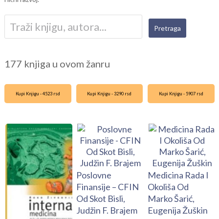
177 knjiga u ovom žanru
Kupi Knjigu - 4523 rsd
Kupi Knjigu - 3290 rsd
Kupi Knjigu - 5907 rsd
Poslovne
Medicina Rada I
Finansije – CFIN
Okoliša Od
Od Skot Bisli,
Marko Šarić,
Judžin F. Brajem
Eugenija Žuškin