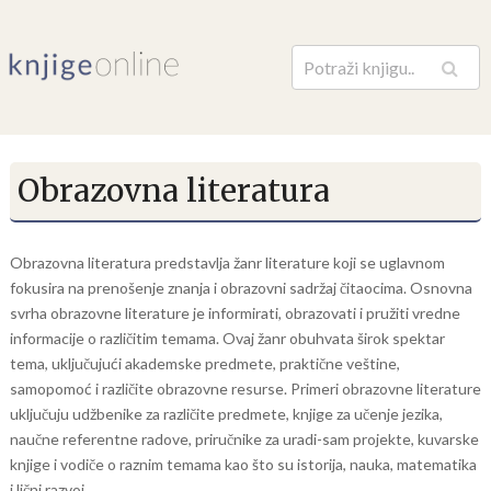
Pretraga
Obrazovna literatura
Obrazovna literatura predstavlja žanr literature koji se uglavnom
fokusira na prenošenje znanja i obrazovni sadržaj čitaocima. Osnovna
svrha obrazovne literature je informirati, obrazovati i pružiti vredne
informacije o različitim temama. Ovaj žanr obuhvata širok spektar
tema, uključujući akademske predmete, praktične veštine,
samopomoć i različite obrazovne resurse. Primeri obrazovne literature
uključuju udžbenike za različite predmete, knjige za učenje jezika,
naučne referentne radove, priručnike za uradi-sam projekte, kuvarske
knjige i vodiče o raznim temama kao što su istorija, nauka, matematika
i lični razvoj.