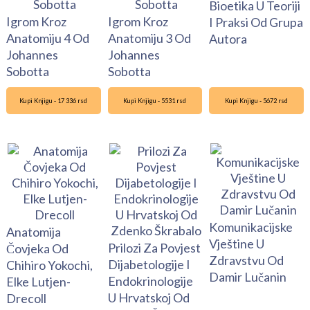
Bioetika U Teoriji
Igrom Kroz
Igrom Kroz
I Praksi Od Grupa
Anatomiju 4 Od
Anatomiju 3 Od
Autora
Johannes
Johannes
Sobotta
Sobotta
Kupi Knjigu - 17 336 rsd
Kupi Knjigu - 5531 rsd
Kupi Knjigu - 5672 rsd
Komunikacijske
Anatomija
Vještine U
Prilozi Za Povjest
Čovjeka Od
Zdravstvu Od
Dijabetologije I
Chihiro Yokochi,
Damir Lučanin
Endokrinologije
Elke Lutjen-
U Hrvatskoj Od
Drecoll