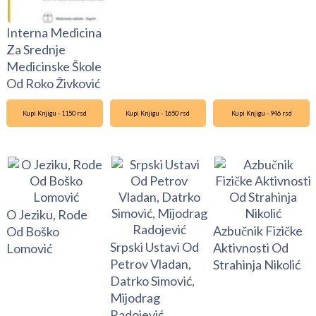
Interna Medicina
Za Srednje
Medicinske Škole
Od Roko Živković
Kupi Knjigu - 1150 rsd
Kupi Knjigu - 1650 rsd
Kupi Knjigu - 946 rsd
O Jeziku, Rode
Azbučnik Fizičke
Od Boško
Srpski Ustavi Od
Aktivnosti Od
Lomović
Petrov Vladan,
Strahinja Nikolić
Datrko Simović,
Mijodrag
Radojević