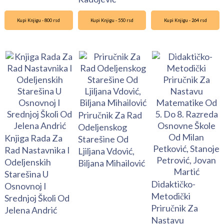
Kupi Knjigu - 800 rsd
Kupi Knjigu - 550 rsd
Kupi Knjigu - 264 rsd
Priručnik Za Rad
Odeljenskog
Knjiga Rada Za
Starešine Od
Rad Nastavnika I
Ljiljana Vdović,
Odeljenskih
Biljana Mihailović
Starešina U
Didaktičko-
Osnovnoj I
Metodički
Srednjoj Školi Od
Priručnik Za
Jelena Andrić
Nastavu