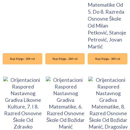
Matematike Od
5. Do 8. Razreda
Osnovne Škole
Od Milan
Petković, Stanoje
Petrović, Jovan
Martić
Kupi Knjigu - 264 rsd
Kupi Knjigu - 264 rsd
Kupi Knjigu - 264 rsd