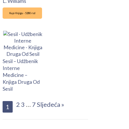
L. Williams
Kupi Knjigu - 5280 rsd
Sesil – Udžbenik
Interne
Medicine –
Knjiga Druga Od
Sesil
2
3
…
7
Sljedeća »
1