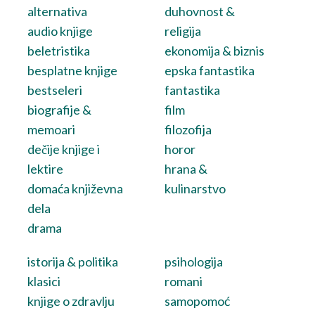
alternativa
duhovnost &
audio knjige
religija
beletristika
ekonomija & biznis
besplatne knjige
epska fantastika
bestseleri
fantastika
biografije &
film
memoari
filozofija
dečije knjige i
horor
lektire
hrana &
domaća književna
kulinarstvo
dela
drama
istorija & politika
psihologija
klasici
romani
knjige o zdravlju
samopomoć