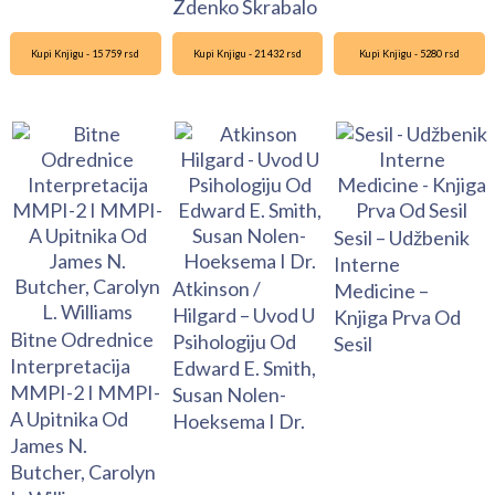
Zdenko Škrabalo
Kupi Knjigu - 15 759 rsd
Kupi Knjigu - 21 432 rsd
Kupi Knjigu - 5280 rsd
Sesil – Udžbenik
Interne
Atkinson /
Medicine –
Hilgard – Uvod U
Knjiga Prva Od
Bitne Odrednice
Psihologiju Od
Sesil
Interpretacija
Edward E. Smith,
MMPI-2 I MMPI-
Susan Nolen-
A Upitnika Od
Hoeksema I Dr.
James N.
Butcher, Carolyn