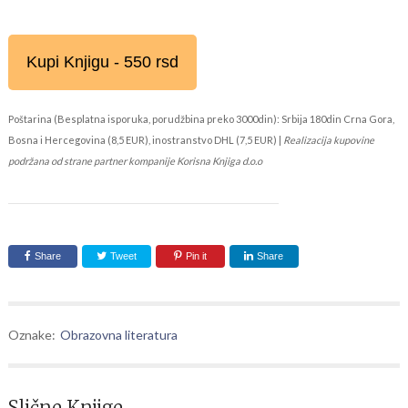
Kupi Knjigu - 550 rsd
Poštarina (Besplatna isporuka, porudžbina preko 3000din): Srbija 180din Crna Gora,
Bosna i Hercegovina (8,5 EUR), inostranstvo DHL (7,5 EUR) |
Realizacija kupovine
podržana od strane partner kompanije Korisna Knjiga d.o.o
Share
Tweet
Pin it
Share
Oznake:
Obrazovna literatura
Slične Knjige