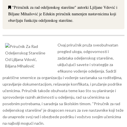
"Priručnik za rad odeljenskog starešine" autorki Ljiljane Vdović i
Biljane Mihailović je Edukin priručnik namenjen nastavnicima koji
obavljaju funkciju odeljenskog starešine.
Ovaj priručnik pruža sveobuhvatan
pregled uloga, odgovornosti i
zadataka odeljenskog starešine,
uključujući savete i strategije za
efikasno vođenje odeljenja. Sadrži
praktične smernice za organizaciju i vođenje sastanaka sa roditeljima,
upravljanje dokumentacijom, rešavanje konflikata, i pružanje podrške
učenicima. Priručnik takođe obuhvata teme kao što su planiranje i
sprovođenje raznih aktivnosti u odeljenju, rad sa učenicima sa
posebnim potrebama, i saradnja sa školskim timom. “Priručnik za rad
odeljenskog starešine” je dragocen resurs za sve nastavnike koji teže
da unaprede svoj rad i obezbede podršku i vođstvo svojim učenicima
na najbolji mogući način.