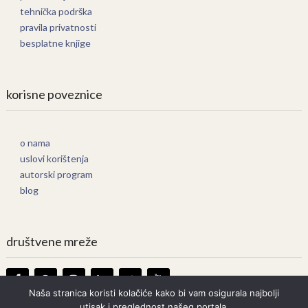
tehnička podrška
pravila privatnosti
besplatne knjige
korisne poveznice
o nama
uslovi korištenja
autorski program
blog
društvene mreže
Naša stranica koristi kolačiće kako bi vam osigurala najbolji
utisak i preglednost našeg portala.