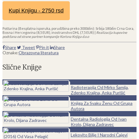
Kupi Knjigu - 2750 rsd
Poštarina (Besplatna isporuka, porudžbina preko 3000din): Srbija 180din Crna Gora,
Bosna i Hercegovina (8,5 EUR), inostranstvo DHL (7,5 EUR) |
Realizacija kupovine
podržana od strane partner kompanije Korisna Knjiga d.o.o
Share
Tweet
Pin it
Share
Oznake:
Obrazovna literatura
Slične Knjige
0
Radioterapija Od Mirko Šamija,
Zdenko Krajina, Anka Purišić
0
Knjiga Za Svaku Ženu Od Grupa
Autora
0
Dentalna Radiologija Od Ivan
Krolo, Dijana Zadravec
0
Lekovito Bilje I Narodni Čajevi