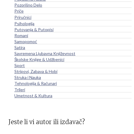
Pozorišno Delo
Priče
Priručnici
Psihologija
Putovanja & Putopisi
Romani
Samopomoć
Satira
Savremena Ljubavna Književnost
Školske Knjige & Udžbenici
Sport
Stripovi, Zabava & Hobi
Struka i Nauka
Tehnologija & Računari
Trileri
Umetnost & Kultura
Jeste li vi autor ili izdavač?