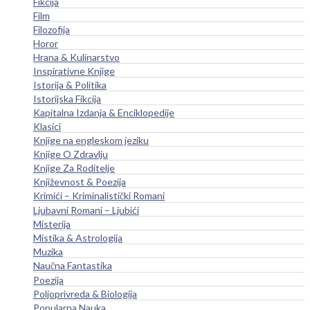
Fikcija
Film
Filozofija
Horor
Hrana & Kulinarstvo
Inspirativne Knjige
Istorija & Politika
Istorijska Fikcija
Kapitalna Izdanja & Enciklopedije
Klasici
Knjige na engleskom jeziku
Knjige O Zdravlju
Knjige Za Roditelje
Književnost & Poezija
Krimići – Kriminalistički Romani
Ljubavni Romani – Ljubići
Misterija
Mistika & Astrologija
Muzika
Naučna Fantastika
Poezija
Poljoprivreda & Biologija
Popularna Nauka