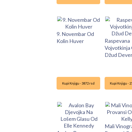
9. Novembar Od
Raspevana
Kolin Huver
Vojvotkinja
Džud Deve
Kupi Knjigu - 3872 rsd
Kupi Knjigu - 
Mali Vinogr