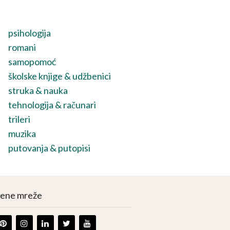
psihologija
romani
samopomoć
školske knjige & udžbenici
struka & nauka
tehnologija & računari
trileri
muzika
putovanja & putopisi
vene mreže