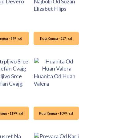
ud Devero
Najbolji Od Suzan
Elizabet Filips
njigu - 999 rsd
Kupi Knjigu - 517 rsd
ljivo Srce
Huanita Od Huan
fan Cvajg
Valera
jigu - 1199 rsd
Kupi Knjigu - 1099 rsd