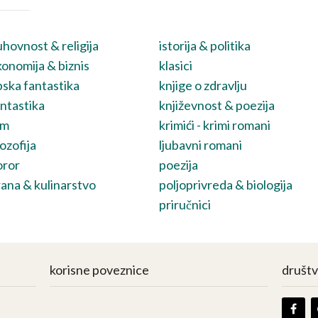
hovnost & religija
istorija & politika
onomija & biznis
klasici
ska fantastika
knjige o zdravlju
ntastika
književnost & poezija
lm
krimići - krimi romani
lozofija
ljubavni romani
oror
poezija
ana & kulinarstvo
poljoprivreda & biologija
priručnici
korisne poveznice
društ