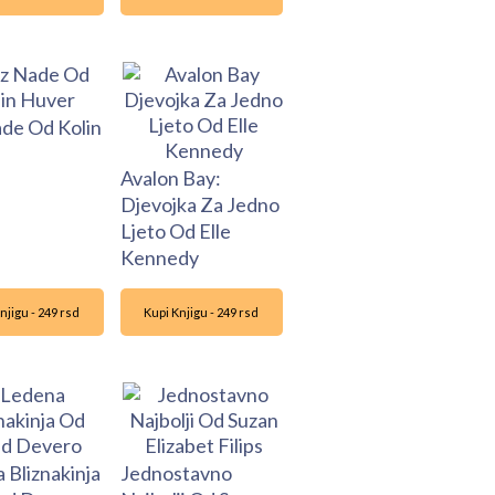
de Od Kolin
Avalon Bay:
Djevojka Za Jedno
Ljeto Od Elle
Kennedy
njigu - 249 rsd
Kupi Knjigu - 249 rsd
 Bliznakinja
Jednostavno