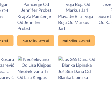
o Od
Kraj Za Pamćenje
Plava Je Bila Tvoja
Susret
an
Od Jennifer
Boja Od Markus
Od Kar
Probst
Jarl
341 rsd
Kupi Knjigu - 249 rsd
Kupi Knjigu - 1099 rsd
osara
Neočekivano Ti
Još 365 Dana Od
zarević
Od Lisa Klejpas
Blanka Lipinska