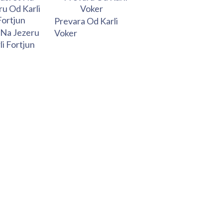
Prevara Od Karli
 Na Jezeru
Voker
li Fortjun