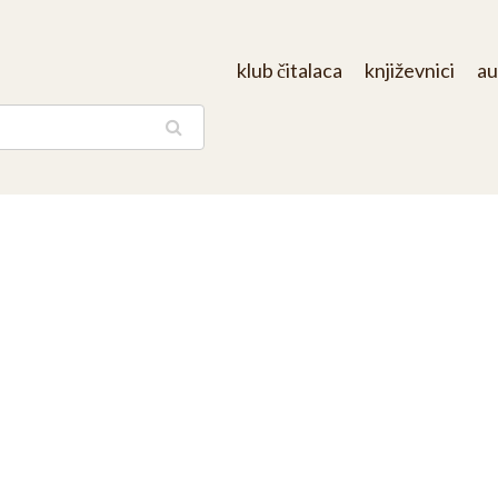
klub čitalaca
književnici
au
aga