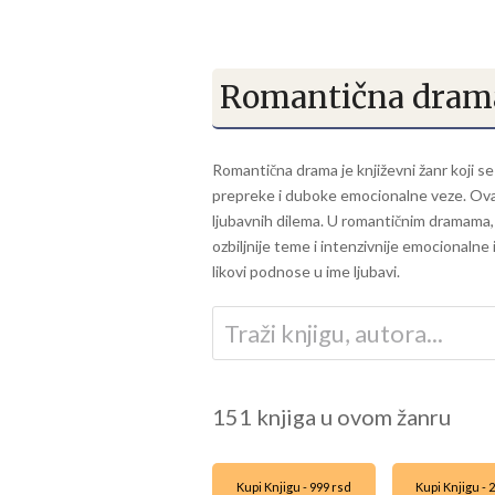
Romantična dram
Romantična drama je književni žanr koji se
prepreke i duboke emocionalne veze. Ovaj 
ljubavnih dilema. U romantičnim dramama, lj
ozbiljnije teme i intenzivnije emocionalne 
likovi podnose u ime ljubavi.
151 knjiga u ovom žanru
Kupi Knjigu - 999 rsd
Kupi Knjigu - 