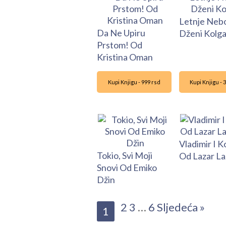
Letnje Neb
Da Ne Upiru
Dženi Kolg
Prstom! Od
Kristina Oman
Kupi Knjigu - 999 rsd
Kupi Knjigu - 
Vladimir I K
Tokio, Svi Moji
Od Lazar La
Snovi Od Emiko
Džin
2
3
…
6
Sljedeća »
1