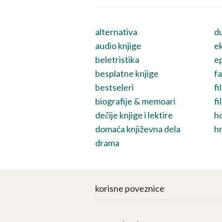
alternativa
du
audio knjige
ek
beletristika
ep
besplatne knjige
fa
bestseleri
fi
biografije & memoari
fi
dečije knjige i lektire
h
domaća književna dela
hr
drama
korisne poveznice