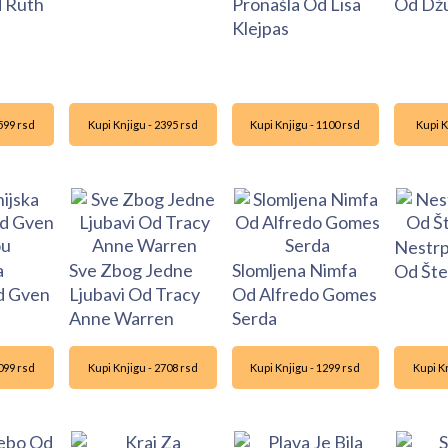
d Ruth
Pronašla Od Lisa
Od Dž
Klejpas
1599 rsd
Kupi Knjigu - 2395 rsd
Kupi Knjigu - 1100 rsd
Kupi K
Nestrp
a
Sve Zbog Jedne
Slomljena Nimfa
Od Šte
d Gven
Ljubavi Od Tracy
Od Alfredo Gomes
Anne Warren
Serda
1099 rsd
Kupi Knjigu - 2708 rsd
Kupi Knjigu - 1299 rsd
Kupi Kn