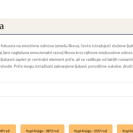
a
 fokusira na emotivne odnose između likova, često istražujući složene ljub
žanr naglašava emocionalni razvoj likova kroz njihove međusobne odnose, 
ubavni zaplet je centralni element priče, ali se razlikuje od lakših romant
ishode. Priče mogu istraživati zabranjene ljubavi, porodične sukobe, društve
249 rsd
Kupi Knjigu - 3872 rsd
Kupi Knjigu - 2537 rsd
Kupi Kn