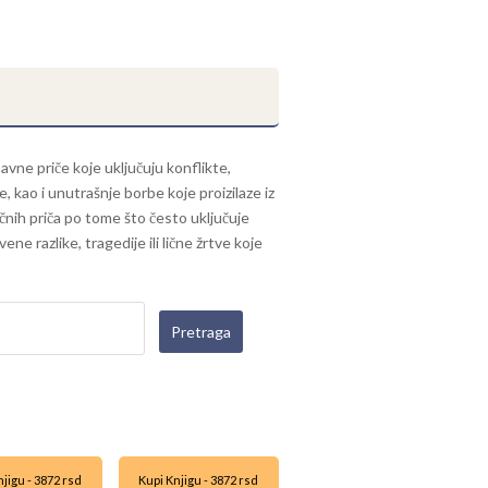
avne priče koje uključuju konflikte,
kao i unutrašnje borbe koje proizilaze iz
ičnih priča po tome što često uključuje
ne razlike, tragedije ili lične žrtve koje
jigu - 3872 rsd
Kupi Knjigu - 3872 rsd