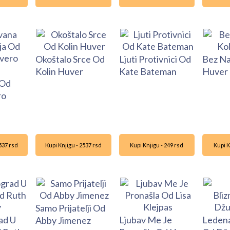
Okoštalo Srce Od
Ljuti Protivnici Od
Bez Na
Kolin Huver
Kate Bateman
Huver
 Od
ro
2537 rsd
Kupi Knjigu - 2537 rsd
Kupi Knjigu - 249 rsd
Kupi K
Samo Prijatelji Od
ad U
Ljubav Me Je
Ledena
Abby Jimenez