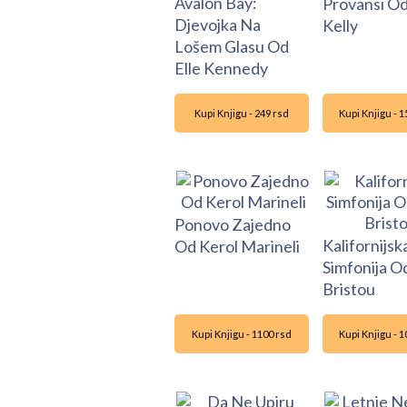
Avalon Bay:
Provansi O
Djevojka Na
Kelly
Lošem Glasu Od
Elle Kennedy
Kupi Knjigu - 249 rsd
Kupi Knjigu - 
Ponovo Zajedno
Kalifornijsk
Od Kerol Marineli
Simfonija O
Bristou
Kupi Knjigu - 1100 rsd
Kupi Knjigu - 