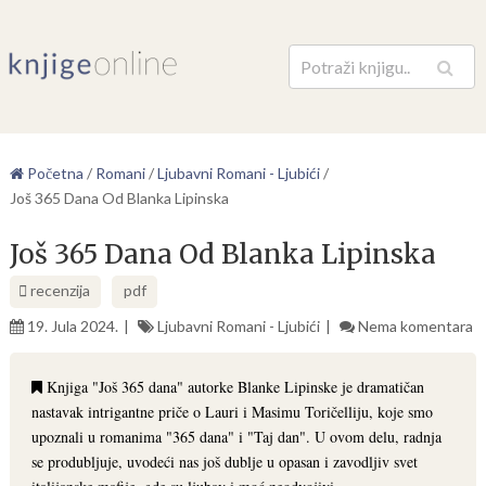
Pretraga
Početna
/
Romani
/
Ljubavni Romani - Ljubići
/
Još 365 Dana Od Blanka Lipinska
Još 365 Dana Od Blanka Lipinska
recenzija
pdf
19. Jula 2024.
Ljubavni Romani - Ljubići
Nema komentara
Knjiga "Još 365 dana" autorke Blanke Lipinske je dramatičan
nastavak intrigantne priče o Lauri i Masimu Toričelliju, koje smo
upoznali u romanima "365 dana" i "Taj dan". U ovom delu, radnja
se produbljuje, uvodeći nas još dublje u opasan i zavodljiv svet