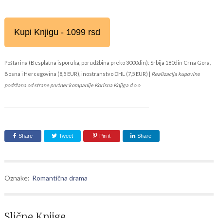
Kupi Knjigu - 1099 rsd
Poštarina (Besplatna isporuka, porudžbina preko 3000din): Srbija 180din Crna Gora,
Bosna i Hercegovina (8,5 EUR), inostranstvo DHL (7,5 EUR) |
Realizacija kupovine
podržana od strane partner kompanije Korisna Knjiga d.o.o
Share
Tweet
Pin it
Share
Oznake:
Romantična drama
Slične Knjige