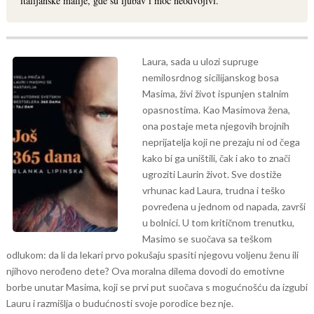
italijanske mafije, gde su ljubav i moć neodvojivi.
Laura, sada u ulozi supruge
nemilosrdnog sicilijanskog bosa
Masima, živi život ispunjen stalnim
opasnostima. Kao Masimova žena,
ona postaje meta njegovih brojnih
neprijatelja koji ne prezaju ni od čega
kako bi ga uništili, čak i ako to znači
ugroziti Laurin život.
Sve dostiže
vrhunac kad Laura, trudna i teško
povređena u jednom od napada, završi
u bolnici. U tom kritičnom trenutku,
Masimo se suočava sa teškom
odlukom: da li da lekari prvo pokušaju spasiti njegovu voljenu ženu ili
njihovo nerođeno dete? Ova moralna dilema dovodi do emotivne
borbe unutar Masima, koji se prvi put suočava s mogućnošću da izgubi
Lauru i razmišlja o budućnosti svoje porodice bez nje.