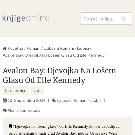
Pretraga
Početna
/
Romani
/
Ljubavni Romani - Ljubići
/
Avalon Bay: Djevojka Na Lošem Glasu Od Elle Kennedy
Avalon Bay: Djevojka Na Lošem
Glasu Od Elle Kennedy
recenzija
pdf
13. Septembra 2024.
Ljubavni Romani - Ljubići
Nema komentara
"Djevojka na lošem glasu" od Elle Kennedy donosi uzbudljivu
priču smeštenu u mali grad Avalon Bay, gde se Genevieve West