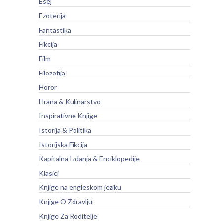
Esej
Ezoterija
Fantastika
Fikcija
Film
Filozofija
Horor
Hrana & Kulinarstvo
Inspirativne Knjige
Istorija & Politika
Istorijska Fikcija
Kapitalna Izdanja & Enciklopedije
Klasici
Knjige na engleskom jeziku
Knjige O Zdravlju
Knjige Za Roditelje