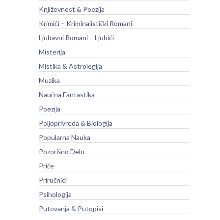
Književnost & Poezija
Krimići – Kriminalistički Romani
Ljubavni Romani – Ljubići
Misterija
Mistika & Astrologija
Muzika
Naučna Fantastika
Poezija
Poljoprivreda & Biologija
Popularna Nauka
Pozorišno Delo
Priče
Priručnici
Psihologija
Putovanja & Putopisi