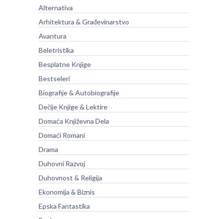
Alternativa
Arhitektura & Građevinarstvo
Avantura
Beletristika
Besplatne Knjige
Bestseleri
Biografije & Autobiografije
Dečije Knjige & Lektire
Domaća Književna Dela
Domaći Romani
Drama
Duhovni Razvoj
Duhovnost & Religija
Ekonomija & Biznis
Epska Fantastika