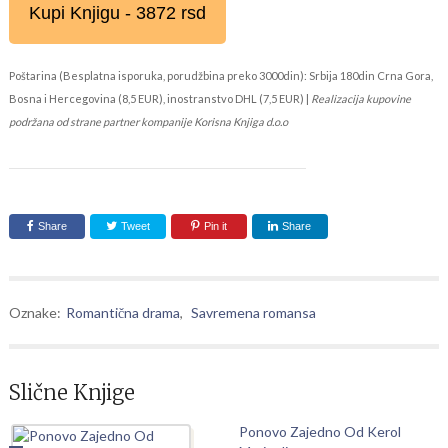
Kupi Knjigu - 3872 rsd
Poštarina (Besplatna isporuka, porudžbina preko 3000din): Srbija 180din Crna Gora,
Bosna i Hercegovina (8,5 EUR), inostranstvo DHL (7,5 EUR) |
Realizacija kupovine
podržana od strane partner kompanije Korisna Knjiga d.o.o
Share
Tweet
Pin it
Share
Oznake:
Romantična drama
,
Savremena romansa
Slične Knjige
Ponovo Zajedno Od Kerol