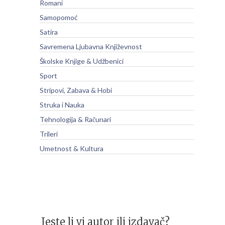
Romani
Samopomoć
Satira
Savremena Ljubavna Književnost
Školske Knjige & Udžbenici
Sport
Stripovi, Zabava & Hobi
Struka i Nauka
Tehnologija & Računari
Trileri
Umetnost & Kultura
Jeste li vi autor ili izdavač?