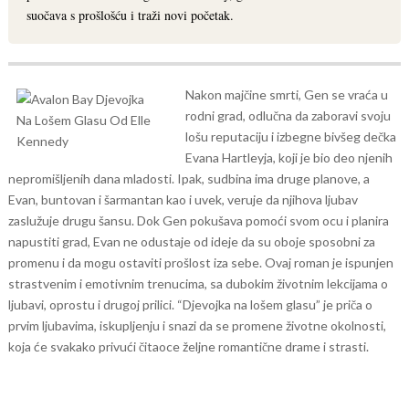
suočava s prošlošću i traži novi početak.
Nakon majčine smrti, Gen se vraća u
rodni grad, odlučna da zaboravi svoju
lošu reputaciju i izbegne bivšeg dečka
Evana Hartleyja, koji je bio deo njenih
nepromišljenih dana mladosti. Ipak, sudbina ima druge planove, a
Evan, buntovan i šarmantan kao i uvek, veruje da njihova ljubav
zaslužuje drugu šansu.
Dok Gen pokušava pomoći svom ocu i planira
napustiti grad, Evan ne odustaje od ideje da su oboje sposobni za
promenu i da mogu ostaviti prošlost iza sebe. Ovaj roman je ispunjen
strastvenim i emotivnim trenucima, sa dubokim životnim lekcijama o
ljubavi, oprostu i drugoj prilici.
“Djevojka na lošem glasu” je priča o
prvim ljubavima, iskupljenju i snazi da se promene životne okolnosti,
koja će svakako privući čitaoce željne romantične drame i strasti.