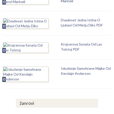
Marineli
0
Dvadeset Jedna Istina O
Ljubavi Od Metju Diks PDF
0
Krojcerova Sonata Od Lav
Tolstoj PDF
0
Iskušenje Samohrane Majke Od
Kerolajn Anderson
0
žanrovi