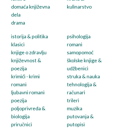
domaća književna
kulinarstvo
dela
drama
istorija & politika
psihologija
klasici
romani
knjige o zdravlju
samopomoć
književnost &
školske knjige &
poezija
udžbenici
krimići - krimi
struka & nauka
romani
tehnologija &
ljubavni romani
računari
poezija
trileri
poljoprivreda &
muzika
biologija
putovanja &
priručnici
putopisi