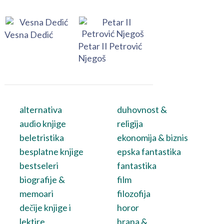
Vesna Dedić
Petar II Petrović
Njegoš
alternativa
duhovnost &
audio knjige
religija
beletristika
ekonomija & biznis
besplatne knjige
epska fantastika
bestseleri
fantastika
biografije &
film
memoari
filozofija
dečije knjige i
horor
lektire
hrana &