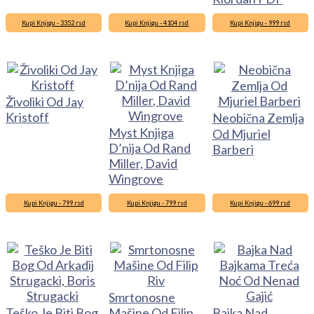
Kupi Knjigu - 3352 rsd
Kupi Knjigu - 4104 rsd
Kupi Knjigu - 999 rsd
Živoliki Od Jay
Kristoff
Neobična Zemlja
Myst Knjiga
Od Mjuriel
D’nija Od Rand
Barberi
Miller, David
Wingrove
Kupi Knjigu - 799 rsd
Kupi Knjigu - 799 rsd
Kupi Knjigu - 699 rsd
Smrtonosne
Teško Je Biti Bog
Mašine Od Filip
Bajka Nad