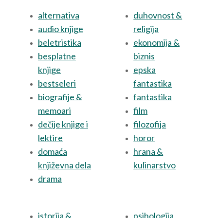
alternativa
duhovnost &
audio knjige
religija
beletristika
ekonomija &
besplatne
biznis
knjige
epska
bestseleri
fantastika
biografije &
fantastika
memoari
film
dečije knjige i
filozofija
lektire
horor
domaća
hrana &
književna dela
kulinarstvo
drama
istorija &
psihologija