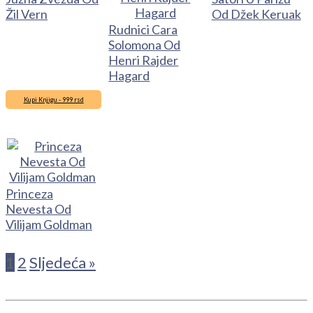
Žil Vern
Od Džek Keruak
Rudnici Cara
Solomona Od
Henri Rajder
Hagard
Kupi Knjigu - 999 rsd
Princeza
Nevesta Od
Vilijam Goldman
1
2
Sljedeća »