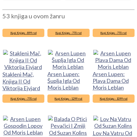
53 knjiga u ovom žanru
Kupi Knjigu - 899 rsd
Kupi Knjigu - 770 rsd
Kupi Knjigu - 770 rsd
Arsen Lupen:
Arsen Lupen:
Stakleni Mač,
Šuplja Igla Od
Plava Dama Od
Knjiga II Od
Moris Leblan
Moris Leblan
Viktorija Ejvjard
Kupi Knjigu - 770 rsd
Kupi Knjigu - 1299 rsd
Kupi Knjigu - 1099 rsd
Lov Na Vatru Od