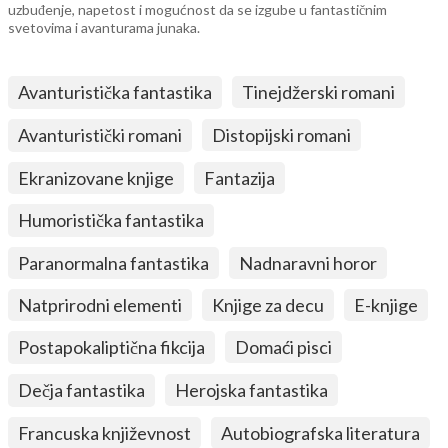
uzbuđenje, napetost i mogućnost da se izgube u fantastičnim
svetovima i avanturama junaka.
Avanturistička fantastika
Tinejdžerski romani
Avanturistički romani
Distopijski romani
Ekranizovane knjige
Fantazija
Humoristička fantastika
Paranormalna fantastika
Nadnaravni horor
Natprirodni elementi
Knjige za decu
E-knjige
Postapokaliptična fikcija
Domaći pisci
Dečja fantastika
Herojska fantastika
Francuska književnost
Autobiografska literatura