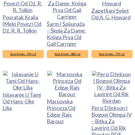
Zapetljani Svijet
Povratak Kralja
Od A. G. Howard
(Meki Povez) Od
Šarm I Špijunaža
Dž. R. R. Tolkin
– Škola Za Dame,
Knjiga Prva Od
Gail Carriger
Kupi Knjigu - 999 rsd
Kupi Knjigu - 880 rsd
Kupi Knjigu - 799 rsd
Isijavanje U Tami
Od Hans-Oke
Marsovska
Lilja
Princeza Od
Persi Džekson I
Edgar Rajs
Bogovi Olimpa IV
Barouz
– Bitka Za
Lavirint Od Rik
Riordan PDF