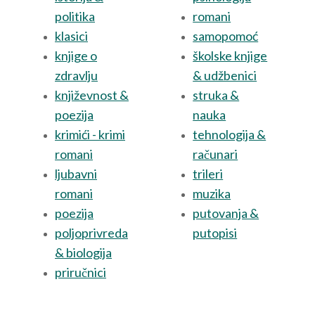
politika
romani
klasici
samopomoć
knjige o
školske knjige
zdravlju
& udžbenici
književnost &
struka &
poezija
nauka
krimići - krimi
tehnologija &
romani
računari
ljubavni
trileri
romani
muzika
poezija
putovanja &
poljoprivreda
putopisi
& biologija
priručnici