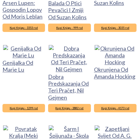
Arsen Lupen:
Suzan Kolins
Balada O Ptici
Gospodin Lopov
Pevačici I Zmiji
Od Moris Leblan
Od Suzan Kolins
Kupi Knjigu - 3353 rsd
Kupi Knjigu - 999 rsd
Kupi Knjigu - 3035 rsd
Genijalka Od
Marie Lu
Okrunjena Od
Amanda Hocking
Dobra
Predskazanja Od
Teri Pračet, Nil
Gejmen
Kupi Knjigu - 1299 rsd
Kupi Knjigu - 2882 rsd
Kupi Knjigu - 4173 rsd