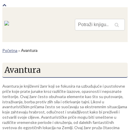
Pretraga
Početna
»
Avantura
Avantura
Avantura je književni žanr koji se fokusira na uzbuđujuće i pustolovne
priče koje prate junake kroz različite izazove, opasnosti i nepoznate
teritorije. Ovaj žanr često obuhvata elemente kao što su putovanje,
istraživanje, borba protiv zlih sila i otkrivanje tajni. Likovi u
avanturističkim pričama često se suočavaju sa ekstremnim situacijama
koje zahtevaju hrabrost, odlučnost i snalažljivost kako bi preživeli i
ostvarili svoje ciljeve. Avanturističke priče mogu biti smeštene u
različite vremenske periode i okruženja, od dalekih fantastičnih
svetova do egzotičnih lokacija na Zemlji. Ovaj žanr pruža čitaocima