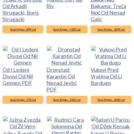
Od Arkadij
Riv
Bajkama: Treća
Strugacki, Boris
Noć Od Nenad
Strugacki
Gajić
Kupi Knjigu - 899 rsd
Kupi Knjigu - 1100 rsd
Kupi Knjigu - 1099 rsd
Od I Ledeni
Dronstad:
Vukovi Pred
Divovi Od Nil
Karantin Od
Vratima Od Li
Gejmen PDF
Nenad Jevtić
Bardugo
PDF
Kupi Knjigu - 770 rsd
Kupi Knjigu - 1342 rsd
Kupi Knjigu - 2646 rsd
Južna Zvezda Od
Satori U Parizu