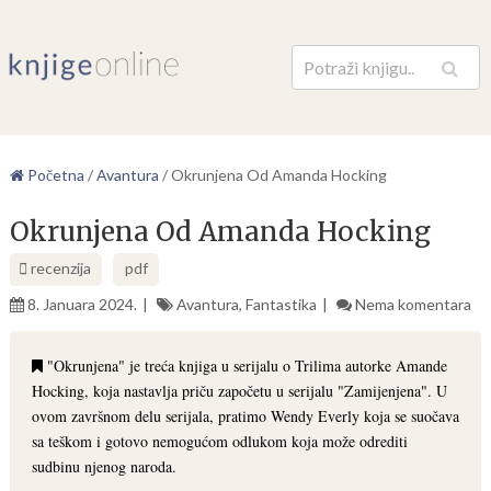
Pretraga
Početna
/
Avantura
/
Okrunjena Od Amanda Hocking
Okrunjena Od Amanda Hocking
recenzija
pdf
8. Januara 2024.
Avantura
,
Fantastika
Nema komentara
"Okrunjena" je treća knjiga u serijalu o Trilima autorke Amande
Hocking, koja nastavlja priču započetu u serijalu "Zamijenjena". U
ovom završnom delu serijala, pratimo Wendy Everly koja se suočava
sa teškom i gotovo nemogućom odlukom koja može odrediti
sudbinu njenog naroda.