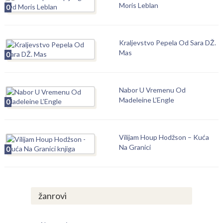
Moris Leblan
0
Kraljevstvo Pepela Od Sara DŽ.
Mas
0
Nabor U Vremenu Od
Madeleine L’Engle
0
Vilijam Houp Hodžson – Kuća
Na Granici
0
žanrovi