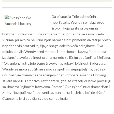
Da bi spasila Trile od moćnih
neprijatelja, Wendy se nalazi pred
žrtvom koja zahteva ogromnu
hrabrost i odlučnost. Ona razmatra mogućnost da se sama preda
Vitrima, jer ako to ne učini, njen narod će biti primoran da ratuje protiv
nepobedivih protivnika, čija je snaga daleko veća od njihove. Ova
odluka stavlja Wendy pred moralni i emocionalni izazov, jer mora da
izbalansira svoju dužnost prema narodu sa ličnim osećanjima i željama.
“Okrunjena” istražuje teme žrtvovanja, ljubavi, lojalnosti i liderstva.
Wendy se mora suočiti ne samo sa spoljnim neprijateljima, već i sa
unutrašnjim dilemama i osećanjem odgovornosti. Amanda Hocking
stvara napetu i emotivnu atmosferu, gde se čitatelji duboko povezuju
sa likovima i njihovim izazovima.
Roman “Okrunjena” nudi dramatičan i
zadovoljavajući završetak serijala, pun obrta i otkrića, koji će držati
čitaoce na ivici sedišta sve do samog kraja.