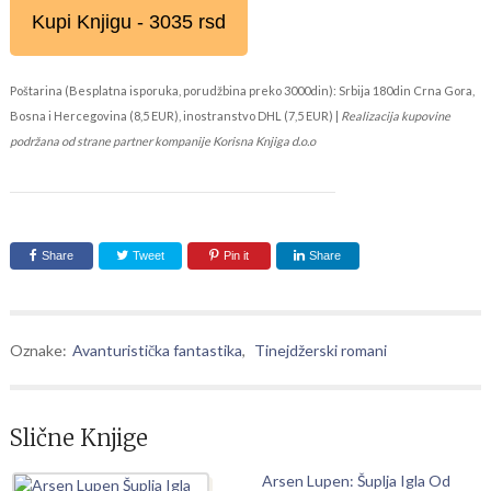
Kupi Knjigu - 3035 rsd
Poštarina (Besplatna isporuka, porudžbina preko 3000din): Srbija 180din Crna Gora,
Bosna i Hercegovina (8,5 EUR), inostranstvo DHL (7,5 EUR) |
Realizacija kupovine
podržana od strane partner kompanije Korisna Knjiga d.o.o
Share
Tweet
Pin it
Share
Oznake:
Avanturistička fantastika
,
Tinejdžerski romani
Slične Knjige
Arsen Lupen: Šuplja Igla Od