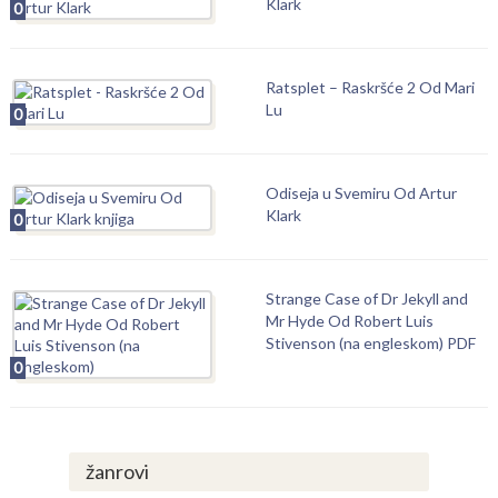
Klark
0
Ratsplet – Raskršće 2 Od Mari
Lu
0
Odiseja u Svemiru Od Artur
Klark
0
Strange Case of Dr Jekyll and
Mr Hyde Od Robert Luis
Stivenson (na engleskom) PDF
0
žanrovi