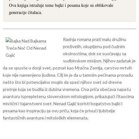
Ova knjiga istražuje teme bajki i pesama koje su oblikovale
generacije čitalaca.
Radnja romana prati malu družinu
preživelih, okupljenu pod čudnim
okolnostima, dok se suočavaju sa
sudbinskom misijom. Njihov zadatak je
da se spuste u donji svet, poznat kao Mračna Zemlja, carstvo mrtvih
koje nije namenjeno ljudima. Cilj im je da u tamnim pećinama pronađu
nešto što bi potencijalno moglo da spasi njihov svet od drevne
pretnje koja se budila iz dubina vremena.
Ova priča obećava napetu
avanturu isprepletenu slovenskom mitologijom, prikazujući čitaocima
mistični i tajanstveni svet. Nenad Gajić koristi bogatstvo bajki i
pesama kao inspiraciju za ovu priču, koja će privući ljubitelje
fantastičnih avantura i mitoloških elemenata.