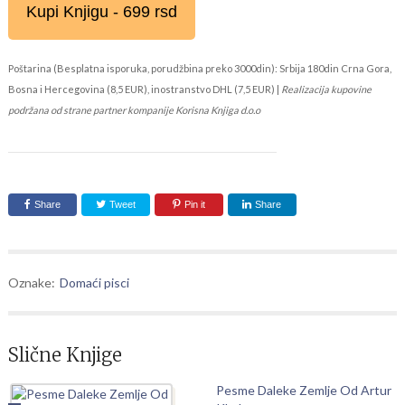
Kupi Knjigu - 699 rsd
Poštarina (Besplatna isporuka, porudžbina preko 3000din): Srbija 180din Crna Gora,
Bosna i Hercegovina (8,5 EUR), inostranstvo DHL (7,5 EUR) |
Realizacija kupovine
podržana od strane partner kompanije Korisna Knjiga d.o.o
Share
Tweet
Pin it
Share
Oznake:
Domaći pisci
Slične Knjige
Pesme Daleke Zemlje Od Artur