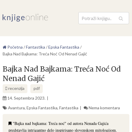
Pretraga
Početna
/
Fantastika
/
Epska Fantastika
/
Bajka Nad Bajkama: Treća Noć Od Nenad Gajić
Bajka Nad Bajkama: Treća Noć Od
Nenad Gajić
recenzija
pdf
14. Septembra 2023.
Avantura
,
Epska Fantastika
,
Fantastika
Nema komentara
"Bajka nad bajkama: Treća noć" od autora Nenada Gajića
predstavlja intrigantno delo inspirisano slovenskom mitologijom.