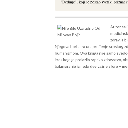
"Dedinje", koji je postao svetski priznat c
Autor sa i
medicinsku 
zdravlja b
Njegova borba za unapređenje srpskog zd
humanizmom.
Ova knjiga nije samo svedoč
kroz koje je prolazilo srpsko zdravstvo, o
balansiranje između dve važne sfere – medi