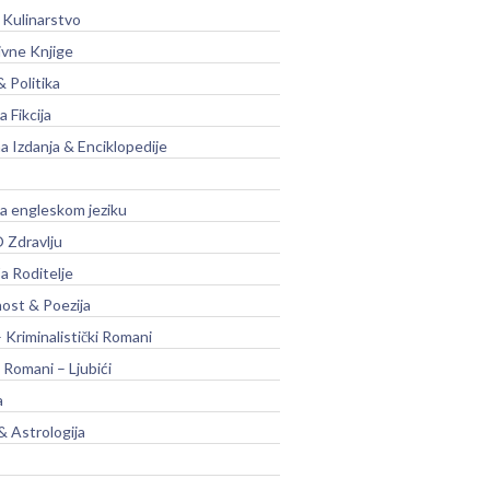
 Kulinarstvo
ivne Knjige
& Politika
a Fikcija
a Izdanja & Enciklopedije
na engleskom jeziku
 Zdravlju
a Roditelje
nost & Poezija
– Kriminalistički Romani
 Romani – Ljubići
a
& Astrologija