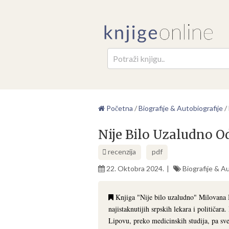
Pretr
Početna
/
Biografije & Autobiografije
/
Nije Bilo Uzaludno O
recenzija
pdf
22. Oktobra 2024.
Biografije & A
Knjiga "Nije bilo uzaludno" Milovana Bo
najistaknutijih srpskih lekara i političara.
Lipovu, preko medicinskih studija, pa sve