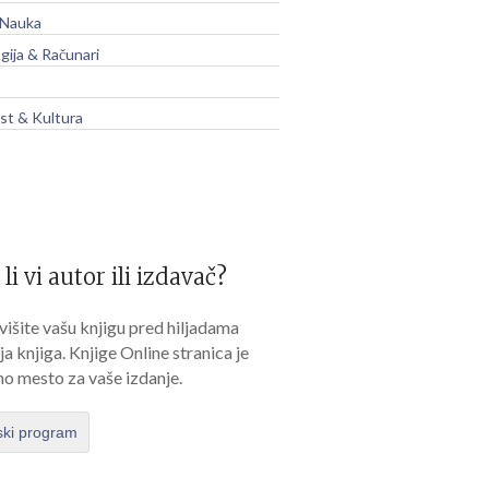
 Nauka
gija & Računari
t & Kultura
 li vi autor ili izdavač?
išite vašu knjigu pred hiljadama
lja knjiga. Knjige Online stranica je
no mesto za vaše izdanje.
ski program