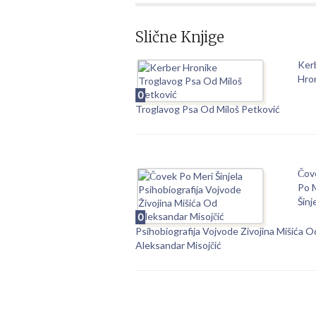
Slične Knjige
Ker
Hro
0
Troglavog Psa Od Miloš Petković
Čov
Po 
Šinj
0
Psihobiografija Vojvode Živojina Mišića O
Aleksandar Misojčić