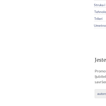
Struka i
Tehnolo
Trileri
Umetnos
Jeste
Promov
ljubite
savrše
autor