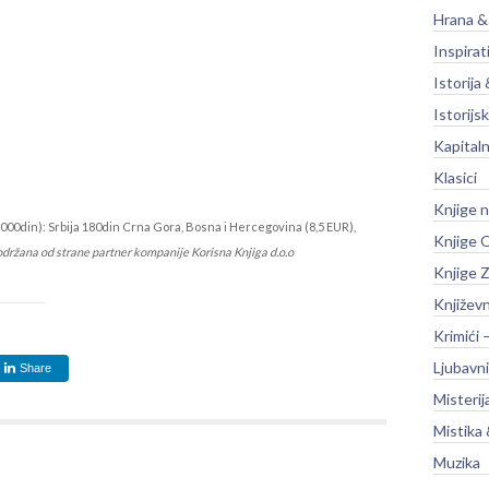
Hrana &
Inspirat
Istorija 
Istorijsk
Kapitaln
Klasici
Knjige 
000din): Srbija 180din Crna Gora, Bosna i Hercegovina (8,5 EUR),
Knjige O
održana od strane partner kompanije Korisna Knjiga d.o.o
Knjige Z
Književ
Krimići 
Ljubavni
Share
Misterij
Mistika 
Muzika