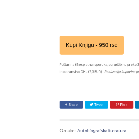
Kupi Knjigu - 950 rsd
Poštarina (Besplatna isporuka, porudžbina preko 3
inostranstvo DHL (7,5 EUR) |
Realizacija kupovine p
Share
Tweet
Pin it
Oznake:
Autobiografska literatura