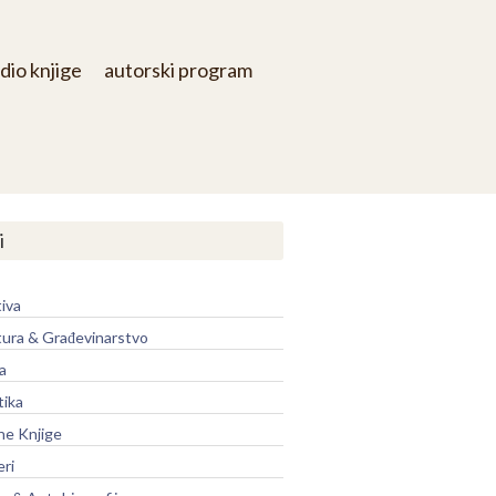
dio knjige
autorski program
i
iva
tura & Građevinarstvo
a
tika
ne Knjige
eri