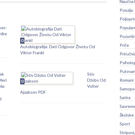
Naučna 
Poezija
Poljopri
ber:
Popular
nike
Pozoriš
0
Priče
Autobiografija: Dati Odgovor Životu Od
Viktor Frankl
Priručni
Psiholog
Putovan
ek
Stiv
Meri
Džobs Od
Romani
0
ela:
Volter
Samopo
Ajzakson PDF
Satira
d
Savreme
Školske
Sport
Stripovi