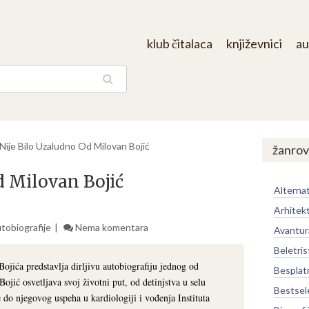
klub čitalaca
književnici
au
aga
Nije Bilo Uzaludno Od Milovan Bojić
žanrov
d Milovan Bojić
Alternat
Arhitek
utobiografije
Nema komentara
Avantur
Beletris
jića predstavlja dirljivu autobiografiju jednog od
Besplat
 Bojić osvetljava svoj životni put, od detinjstva u selu
Bestsel
 do njegovog uspeha u kardiologiji i vođenja Instituta