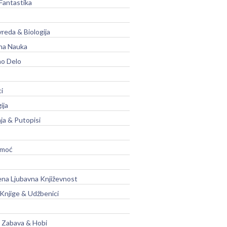
Fantastika
vreda & Biologija
na Nauka
no Delo
ci
ija
ja & Putopisi
moć
na Ljubavna Književnost
 Knjige & Udžbenici
, Zabava & Hobi