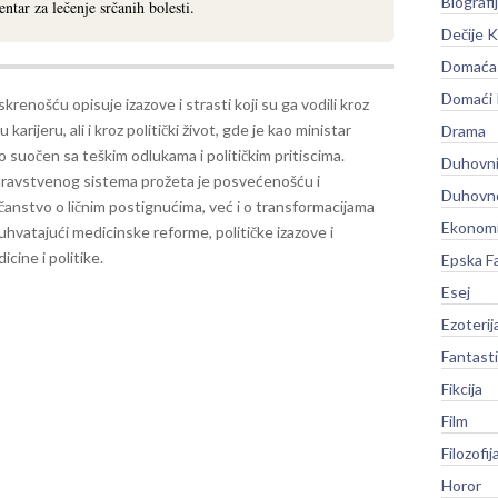
Biografi
entar za lečenje srčanih bolesti.
Dečije K
Domaća 
Domaći
skrenošću opisuje izazove i strasti koji su ga vodili kroz
karijeru, ali i kroz politički život, gde je kao ministar
Drama
io suočen sa teškim odlukama i političkim pritiscima.
Duhovni
ravstvenog sistema prožeta je posvećenošću i
Duhovno
anstvo o ličnim postignućima, već i o transformacijama
Ekonomi
buhvatajući medicinske reforme, političke izazove i
cine i politike.
Epska F
Esej
Ezoterij
Fantast
Fikcija
Film
Filozofij
Horor