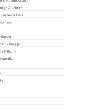
je & Autobiografije
njige & Lektire
Književna Dela
 Romani
 Razvoj
st & Religija
ja & Biznis
antastika
a
ika
a