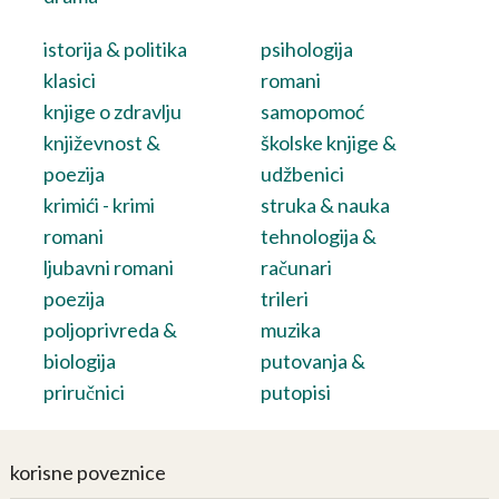
istorija & politika
psihologija
klasici
romani
knjige o zdravlju
samopomoć
književnost &
školske knjige &
poezija
udžbenici
krimići - krimi
struka & nauka
romani
tehnologija &
ljubavni romani
računari
poezija
trileri
poljoprivreda &
muzika
biologija
putovanja &
priručnici
putopisi
korisne poveznice