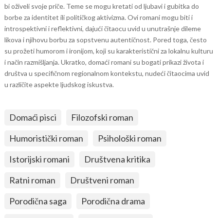
bi oživeli svoje priče. Teme se mogu kretati od ljubavi i gubitka do
borbe za identitet ili političkog aktivizma. Ovi romani mogu biti i
introspektivni i reflektivni, dajući čitaocu uvid u unutrašnje dileme
likova i njihovu borbu za sopstvenu autentičnost. Pored toga, često
su prožeti humorom i ironijom, koji su karakteristični za lokalnu kulturu
i način razmišljanja. Ukratko, domaći romani su bogati prikazi života i
društva u specifičnom regionalnom kontekstu, nudeći čitaocima uvid
u različite aspekte ljudskog iskustva.
Domaći pisci
Filozofski roman
Humoristički roman
Psihološki roman
Istorijski romani
Društvena kritika
Ratni roman
Društveni roman
Porodična saga
Porodična drama