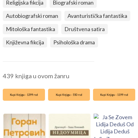
Religijska fikcija
Biografski roman
Autobiografski roman
Avanturistička fantastika
Mitološka fantastika
Društvena satira
Književna fikcija
Psihološka drama
439 knjiga u ovom žanru
Kupi Knjigu - 1399 rsd
Kupi Knjigu - 550 rsd
Kupi Knjigu - 1199 rsd