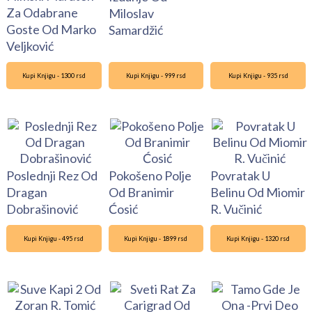
Za Odabrane
Miloslav
Goste Od Marko
Samardžić
Veljković
Kupi Knjigu - 1300 rsd
Kupi Knjigu - 999 rsd
Kupi Knjigu - 935 rsd
Poslednji Rez Od
Pokošeno Polje
Povratak U
Dragan
Od Branimir
Belinu Od Miomir
Dobrašinović
Ćosić
R. Vučinić
Kupi Knjigu - 495 rsd
Kupi Knjigu - 1899 rsd
Kupi Knjigu - 1320 rsd