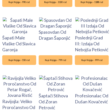
Kupi Knjigu - 990 rsd
Kupi Knjigu - 1100 rsd
Kupi Knjigu - 1188 rsd
Spasovdan Od
Šapati Male
Poslednji Grad
Dragan Šaponjić
Vlaške Od Slavica
III: Izdaja Od
Garonja
Nebojša Petković
Kupi Knjigu - 550 rsd
Kupi Knjigu - 799 rsd
Kupi Knjigu - 999 rsd
Šaptači Stihova
Profesionalac Od
Ravijojla: Veliko
Od Zoran
Dušan Kovačević
Proročanstvo Od
Petrović