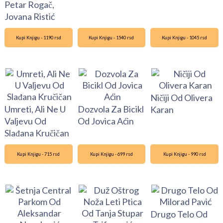
Petar Rogač,
Jovana Ristić
Kupi Knjigu - 1190 rsd
Kupi Knjigu - 1540 rsd
Kupi Knjigu - 1045 rsd
Ničiji Od Olivera
Umreti, Ali Ne U
Dozvola Za Bicikl
Karan
Valjevu Od
Od Jovica Aćin
Slađana Kručičan
Kupi Knjigu - 715 rsd
Kupi Knjigu - 699 rsd
Kupi Knjigu - 990 rsd
Drugo Telo Od