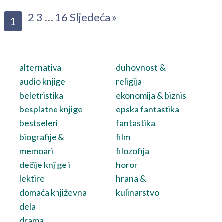
2
3
…
16
Sljedeća »
1
alternativa
duhovnost &
audio knjige
religija
beletristika
ekonomija & biznis
besplatne knjige
epska fantastika
bestseleri
fantastika
biografije &
film
memoari
filozofija
dečije knjige i
horor
lektire
hrana &
domaća književna
kulinarstvo
dela
drama