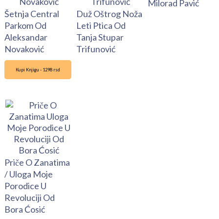
Milorad Pavić
Šetnja Central
Duž Oštrog Noža
Parkom Od
Leti Ptica Od
Aleksandar
Tanja Stupar
Novaković
Trifunović
Kupi Knjigu - 1298 rsd
Priče O Zanatima
/ Uloga Moje
Porodice U
Revoluciji Od
Bora Ćosić