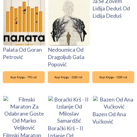
Ja Se Zovem
Lidija Deduš Od
Lidija Deduš
Palata Od Goran
Nedoumica Od
Petrović
Dragoljub Gaša
Popović
Kupi Knjigu - 792 rsd
Kupi Knjigu - 1320 rsd
Kupi Knjigu - 1100 rsd
Bazen Od Ana
Vučković
Borački Krš – II
Filmski Maraton
Izdanje Od