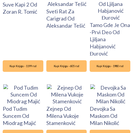
Suve Kapi 2 Od
Sveti Rat Za
Zoran R. Tomić
Carigrad Od
Tamo Gde Je Ona
Aleksandar Tešić
-Prvi Deo Od
Ljiljana
Habjanović
Đurović
Kupi Knjigu - 1199 rsd
Kupi Knjigu - 605 rsd
Kupi Knjigu - 1980 rsd
Pod Tuđim
Zejnep Od
Devojka Sa
Suncem Od
Milena Vukoje
Maskom Od
Miodrag Majić
Stamenković
Milan Nikolić