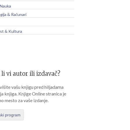
 Nauka
gija & Računari
t & Kultura
 li vi autor ili izdavač?
išite vašu knjigu pred hiljadama
lja knjiga. Knjige Online stranica je
no mesto za vaše izdanje.
ski program