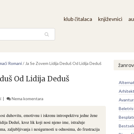
klub čitalaca
književnici
au
aga
aći Romani
/
Ja Se Zovem Lidija Deduš Od Lidija Deduš
žanrov
eduš Od Lidija Deduš
Alternat
Arhitek
i
Nema komentara
Avantur
Beletris
si duhovitu, emotivnu i iskrenu introspektivu jedne žene
Besplat
ija Deduš, kroz lik koji nosi njeno ime, istražuje
Bestsel
, zaljubljivanja i nesigurnosti u odnosima, do frustracija