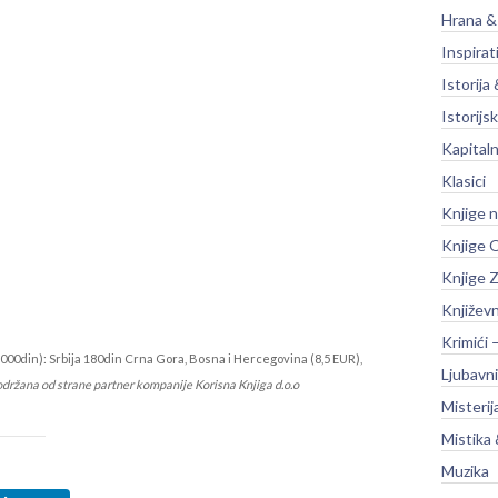
Hrana &
Inspirat
Istorija 
Istorijsk
Kapitaln
Klasici
Knjige 
Knjige O
Knjige Z
Književ
Krimići 
000din): Srbija 180din Crna Gora, Bosna i Hercegovina (8,5 EUR),
Ljubavni
održana od strane partner kompanije Korisna Knjiga d.o.o
Misterij
Mistika 
Muzika