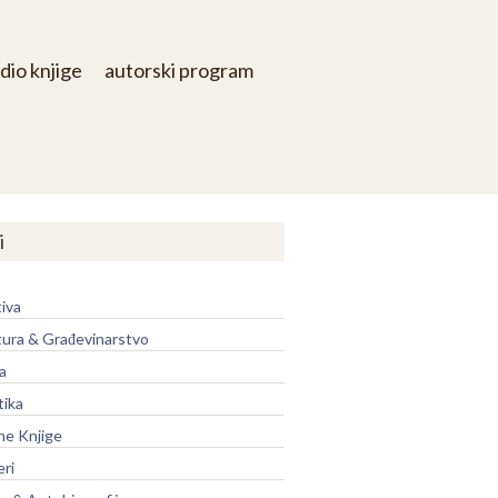
dio knjige
autorski program
i
iva
tura & Građevinarstvo
a
tika
ne Knjige
eri