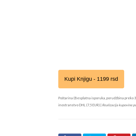
Kupi Knjigu - 1199 rsd
Poštarina (Besplatna isporuka, porudžbina preko 3
inostranstvo DHL (7,5 EUR) |
Realizacija kupovine p