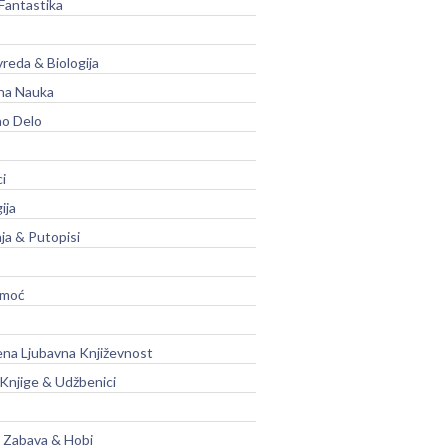
Fantastika
vreda & Biologija
na Nauka
no Delo
ci
ija
ja & Putopisi
moć
na Ljubavna Književnost
 Knjige & Udžbenici
, Zabava & Hobi