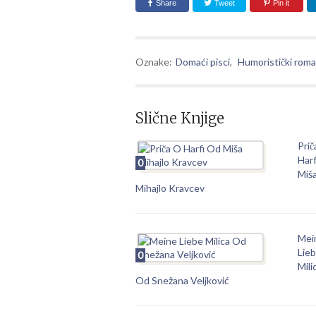
Share
Tweet
Pin it
Oznake:
Domaći pisci
,
Humoristički rom
Slične Knjige
Prič
Har
0
Miš
Mihajlo Kravcev
Mei
Lie
0
Mili
Od Snežana Veljković