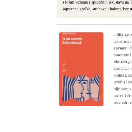
s lošim vezama i apsurdnih iskustava na 
sopstvene greške, strahove i bolesti, bez
Lidija nas
iskrenost 
spremni d
smehom i 
okruženja,
suočavamo
knjiga pod
utehu i os
nije samo 
autentičn
poslednje