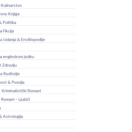
 Kulinarstvo
ivne Knjige
& Politika
a Fikcija
a Izdanja & Enciklopedije
na engleskom jeziku
 Zdravlju
a Roditelje
nost & Poezija
– Kriminalistički Romani
 Romani – Ljubići
a
& Astrologija