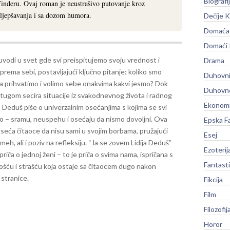
Biografi
Tinderu. Ovaj roman je neustrašivo putovanje kroz
 uljepšavanja i sa dozom humora.
Dečije K
Domaća 
Domaći
 uvodi u svet gde svi preispitujemo svoju vrednost i
Drama
prema sebi, postavljajući ključno pitanje: koliko smo
Duhovni
a prihvatimo i volimo sebe onakvima kakvi jesmo? Dok
Duhovno
tugom secira situacije iz svakodnevnog života i radnog
Ekonomi
 Deduš piše o univerzalnim osećanjima s kojima se svi
 – sramu, neuspehu i osećaju da nismo dovoljni.
Ova
Epska F
seća čitaoce da nisu sami u svojim borbama, pružajući
Esej
meh, ali i poziv na refleksiju. “Ja se zovem Lidija Deduš”
Ezoterij
priča o jednoj ženi – to je priča o svima nama, ispričana s
Fantast
ošću i strašću koja ostaje sa čitaocem dugo nakon
 stranice.
Fikcija
Film
Filozofij
Horor