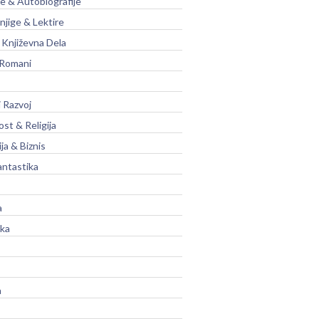
je & Autobiografije
njige & Lektire
Književna Dela
 Romani
 Razvoj
st & Religija
ja & Biznis
antastika
a
ika
a