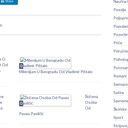
Naučna 
Share
Poezija
Poljopri
an
Popular
Pozoriš
Priče
Priručni
a O
Psiholog
fi Od
0
Putovan
a
Milenijum U Beogradu Od Vladimir Pištalo
Romani
Samopo
Satira
ne
Štićena
Savreme
be
Osoba
0
ca
Od
Školske
Pavao Pavličić
Sport
Stripovi