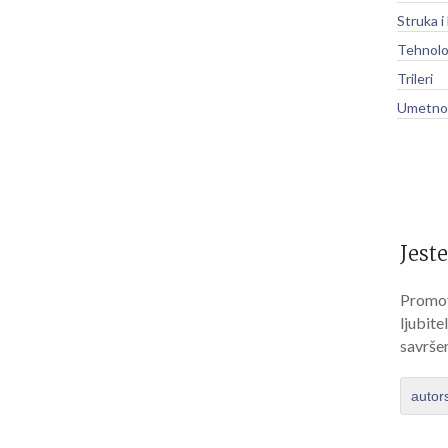
Struka i
Tehnolo
Trileri
Umetnos
Jeste
Promov
ljubite
savrše
autor