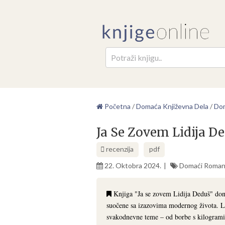
Pretr
Početna
/
Domaća Književna Dela
/
Dom
Ja Se Zovem Lidija D
recenzija
pdf
22. Oktobra 2024.
Domaći Roman
Knjiga "Ja se zovem Lidija Deduš" dono
suočene sa izazovima modernog života. Lid
svakodnevne teme – od borbe s kilogramima