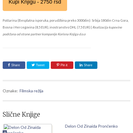
Kupi Knjigu - 2750 rsd
Poštarina (Besplatna isporuka, porudžbina preko 3000din): Srbija 180din Crna Gora,
Bosna i Hercegovina (8,5 EUR), inostranstvo DHL (7,5 EUR) |
Realizacija kupovine
podržana od strane partner kompanije Korisna Knjiga d.o.o
Share
Tweet
Pin it
Share
Oznake:
Filmska režija
Slične Knjige
Delon Od Zinaida Prončenko