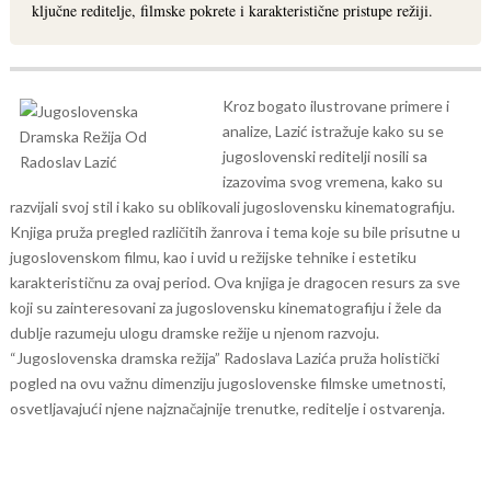
ključne reditelje, filmske pokrete i karakteristične pristupe režiji.
Kroz bogato ilustrovane primere i
analize, Lazić istražuje kako su se
jugoslovenski reditelji nosili sa
izazovima svog vremena, kako su
razvijali svoj stil i kako su oblikovali jugoslovensku kinematografiju.
Knjiga pruža pregled različitih žanrova i tema koje su bile prisutne u
jugoslovenskom filmu, kao i uvid u režijske tehnike i estetiku
karakterističnu za ovaj period.
Ova knjiga je dragocen resurs za sve
koji su zainteresovani za jugoslovensku kinematografiju i žele da
dublje razumeju ulogu dramske režije u njenom razvoju.
“Jugoslovenska dramska režija” Radoslava Lazića pruža holistički
pogled na ovu važnu dimenziju jugoslovenske filmske umetnosti,
osvetljavajući njene najznačajnije trenutke, reditelje i ostvarenja.