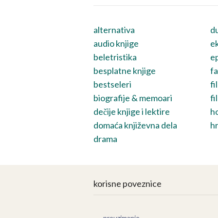
alternativa
du
audio knjige
ek
beletristika
ep
besplatne knjige
fa
bestseleri
fi
biografije & memoari
fi
dečije knjige i lektire
h
domaća književna dela
hr
drama
korisne poveznice
preuzimanje