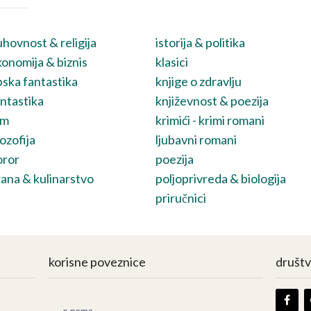
hovnost & religija
istorija & politika
onomija & biznis
klasici
ska fantastika
knjige o zdravlju
ntastika
književnost & poezija
lm
krimići - krimi romani
lozofija
ljubavni romani
oror
poezija
ana & kulinarstvo
poljoprivreda & biologija
priručnici
korisne poveznice
društ
o nama