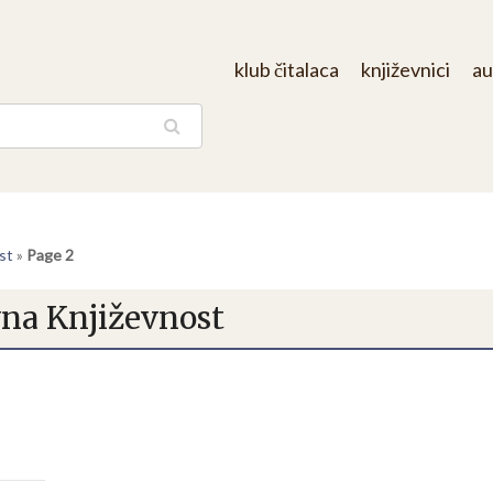
klub čitalaca
književnici
au
aga
st
»
Page 2
na Književnost