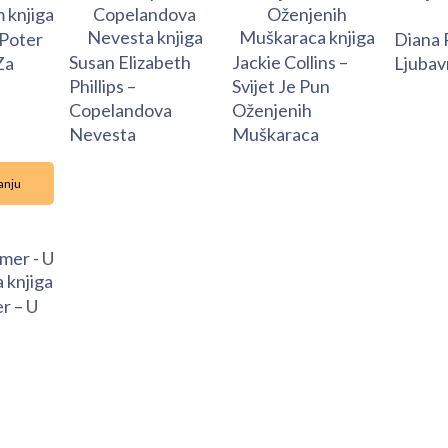
Poter
Diana 
Susan Elizabeth
Jackie Collins –
Za
Ljubav
Phillips –
Svijet Je Pun
Copelandova
Oženjenih
Nevesta
Muškaraca
anju
r – U