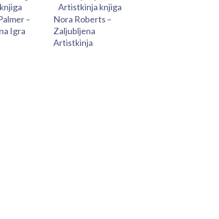
Palmer –
Nora Roberts –
na Igra
Zaljubljena
Artistkinja