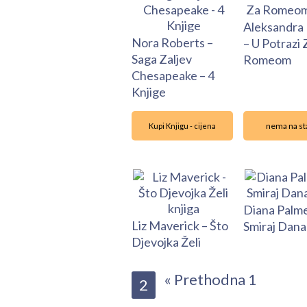
Aleksandra 
Nora Roberts –
– U Potrazi 
Saga Zaljev
Romeom
Chesapeake – 4
Knjige
nema na st
Kupi Knjigu - cijena
Diana Palme
Liz Maverick – Što
Smiraj Dana
Djevojka Želi
« Prethodna
1
2