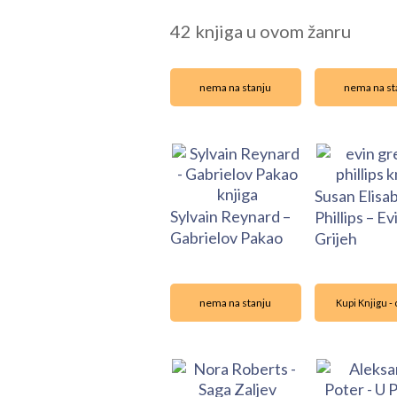
42 knjiga u ovom žanru
nema na stanju
nema na st
Susan Elisa
Sylvain Reynard –
Phillips – Ev
Gabrielov Pakao
Grijeh
nema na stanju
Kupi Knjigu - 