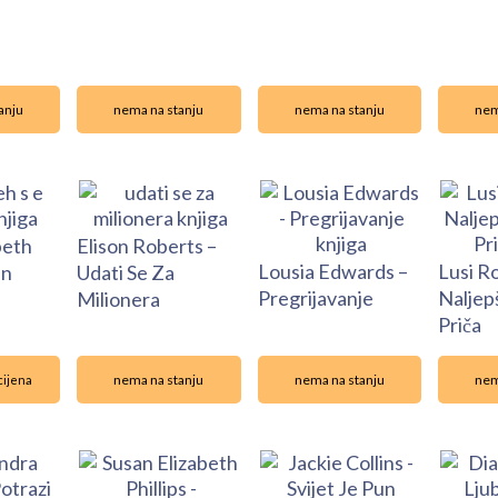
anju
nema na stanju
nema na stanju
nem
beth
Elison Roberts –
Lousia Edwards –
Lusi R
in
Udati Se Za
Pregrijavanje
Naljep
Milionera
Priča
nema na stanju
nema na stanju
nem
cijena