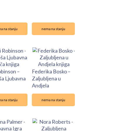
a na stanju
nema na stanju
obinson –
Federika Bosko –
ša Ljubavna
Zaljubljena u
Andjela
a na stanju
nema na stanju