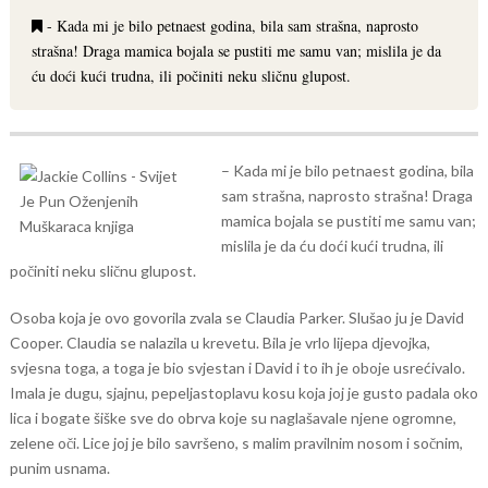
- Kada mi je bilo petnaest godina, bila sam strašna, naprosto
strašna! Draga mamica bojala se pustiti me samu van; mislila je da
ću doći kući trudna, ili počiniti neku sličnu glupost.
– Kada mi je bilo petnaest godina, bila
sam strašna, naprosto strašna! Draga
mamica bojala se pustiti me samu van;
mislila je da ću doći kući trudna, ili
počiniti neku sličnu glupost.
Osoba koja je ovo govorila zvala se Claudia Parker. Slušao ju je David
Cooper. Claudia se nalazila u krevetu. Bila je vrlo lijepa djevojka,
svjesna toga, a toga je bio svjestan i David i to ih je oboje usrećivalo.
Imala je dugu, sjajnu, pepeljastoplavu kosu koja joj je gusto padala oko
lica i bogate šiške sve do obrva koje su naglašavale njene ogromne,
zelene oči. Lice joj je bilo savršeno, s malim pravilnim nosom i sočnim,
punim usnama.