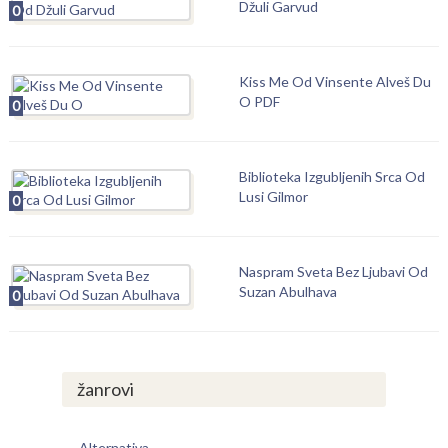
Džuli Garvud
0
Kiss Me Od Vinsente Alveš Du
O PDF
0
Biblioteka Izgubljenih Srca Od
Lusi Gilmor
0
Naspram Sveta Bez Ljubavi Od
Suzan Abulhava
0
žanrovi
Alternativa