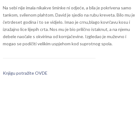
Na sebi nije imala nikakve šminke ni odjeće, a bila je pokrivena samo
tankom, svilenom plahtom. David je sjedio na rubu kreveta. Bilo mu je
četrdeset godina i to se vidjelo. Imao je crnu,blago kovrčavu kosu i
izražajno lice lijepih crta. Nos mu je bio prilično istaknut, a na njemu
debele naočale s okvirima od kornjačevine. Izgledao je muževno i
mogao se podičiti velikim uspjehom kod suprotnog spola.
Knjigu potražite OVDE