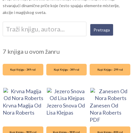
stvarajući dinamične priče koje često spajaju elemente misterije,
akcije i magijskog sveta.
7 knjiga u ovom žanru
Kupi Knjigu - 349 rsd
Kupi Knjigu - 349 rsd
Kupi Knjigu - 299 rsd
Krvna Magija Od
Jezero Snova Od
Zanesen Od
Nora Roberts
Lisa Klejpas
Nora Roberts
PDF
Kupi Knjigu - 2820 rsd
Kupi Knjigu - 2820 rsd
Kupi Knjigu - 899 rsd