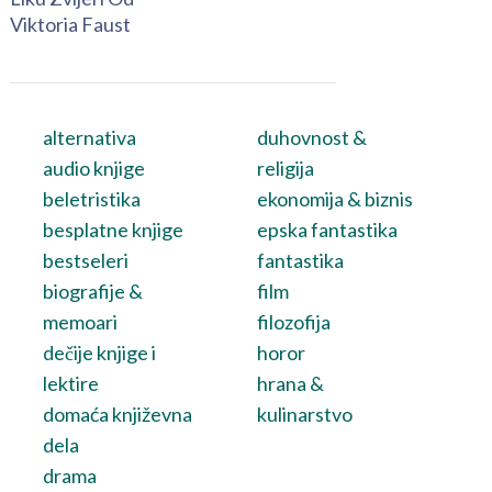
Viktoria Faust
alternativa
duhovnost &
audio knjige
religija
beletristika
ekonomija & biznis
besplatne knjige
epska fantastika
bestseleri
fantastika
biografije &
film
memoari
filozofija
dečije knjige i
horor
lektire
hrana &
domaća književna
kulinarstvo
dela
drama