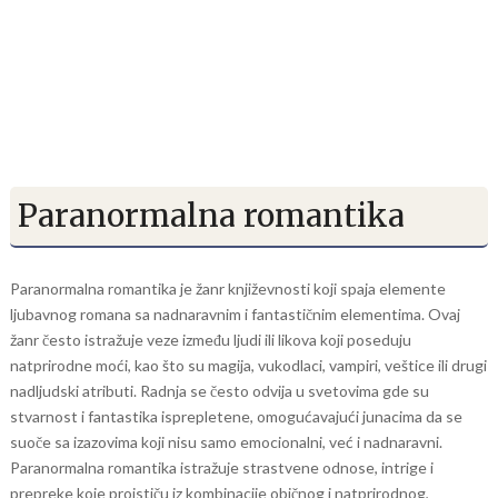
Paranormalna romantika
Paranormalna romantika je žanr književnosti koji spaja elemente
ljubavnog romana sa nadnaravnim i fantastičnim elementima. Ovaj
žanr često istražuje veze između ljudi ili likova koji poseduju
natprirodne moći, kao što su magija, vukodlaci, vampiri, veštice ili drugi
nadljudski atributi. Radnja se često odvija u svetovima gde su
stvarnost i fantastika isprepletene, omogućavajući junacima da se
suoče sa izazovima koji nisu samo emocionalni, već i nadnaravni.
Paranormalna romantika istražuje strastvene odnose, intrige i
prepreke koje proističu iz kombinacije običnog i natprirodnog,