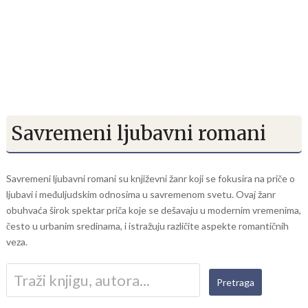
Savremeni ljubavni romani
Savremeni ljubavni romani su književni žanr koji se fokusira na priče o
ljubavi i međuljudskim odnosima u savremenom svetu. Ovaj žanr
obuhvaća širok spektar priča koje se dešavaju u modernim vremenima,
često u urbanim sredinama, i istražuju različite aspekte romantičnih
veza.