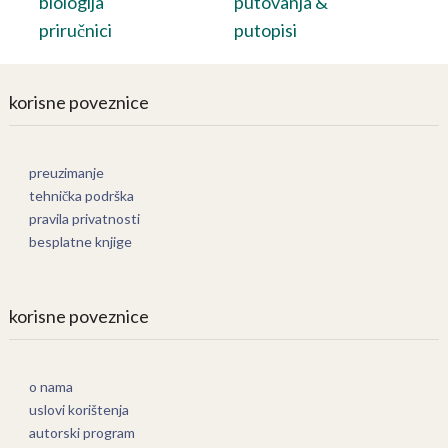
biologija
putovanja &
priručnici
putopisi
korisne poveznice
preuzimanje
tehnička podrška
pravila privatnosti
besplatne knjige
korisne poveznice
o nama
uslovi korištenja
autorski program