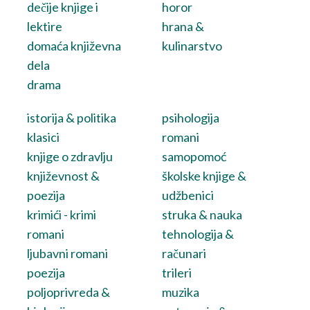
dečije knjige i
horor
lektire
hrana &
domaća književna
kulinarstvo
dela
drama
istorija & politika
psihologija
klasici
romani
knjige o zdravlju
samopomoć
književnost &
školske knjige &
poezija
udžbenici
krimići - krimi
struka & nauka
romani
tehnologija &
ljubavni romani
računari
poezija
trileri
poljoprivreda &
muzika