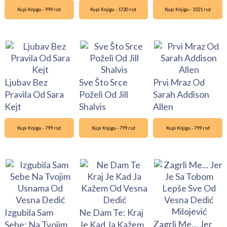
Kupi Knjigu - 999 rsd
Kupi Knjigu - 1720 rsd
Kupi Knjigu - 3321 rsd
Ljubav Bez
Sve Što Srce
Prvi Mraz Od
Pravila Od Sara
Poželi Od Jill
Sarah Addison
Kejt
Shalvis
Allen
Kupi Knjigu - 799 rsd
Kupi Knjigu - 799 rsd
Kupi Knjigu - 799 rsd
Izgubila Sam
Ne Dam Te: Kraj
Zagrli Me… Jer
Sebe: Na Tvojim
Je Kad Ja Kažem