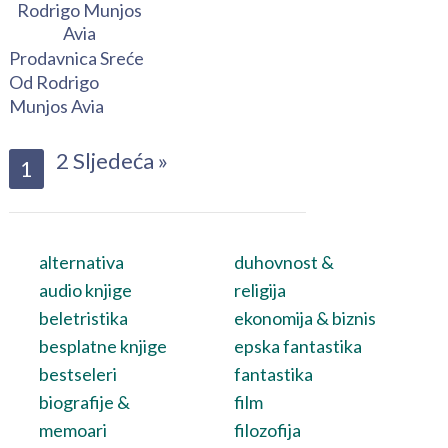
Prodavnica Sreće
Od Rodrigo
Munjos Avia
2
Sljedeća »
1
alternativa
duhovnost &
audio knjige
religija
beletristika
ekonomija & biznis
besplatne knjige
epska fantastika
bestseleri
fantastika
biografije &
film
memoari
filozofija