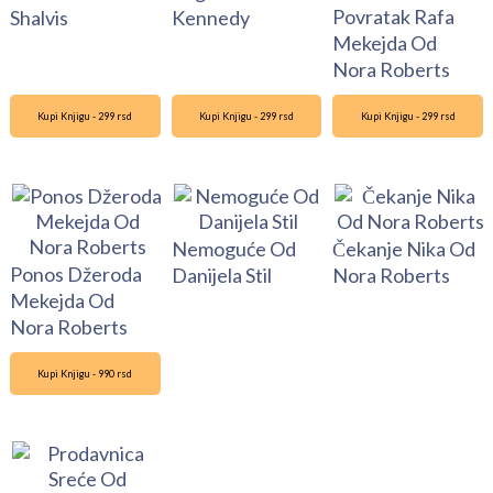
Povratak Rafa
Shalvis
Kennedy
Mekejda Od
Nora Roberts
Kupi Knjigu - 299 rsd
Kupi Knjigu - 299 rsd
Kupi Knjigu - 299 rsd
Nemoguće Od
Čekanje Nika Od
Ponos Džeroda
Danijela Stil
Nora Roberts
Mekejda Od
Nora Roberts
Kupi Knjigu - 990 rsd