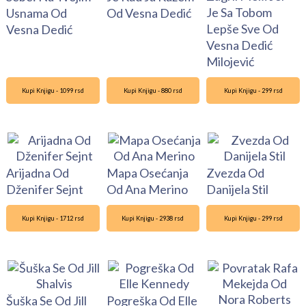
Je Sa Tobom
Usnama Od
Od Vesna Dedić
Lepše Sve Od
Vesna Dedić
Vesna Dedić
Milojević
Kupi Knjigu - 1099 rsd
Kupi Knjigu - 880 rsd
Kupi Knjigu - 299 rsd
Arijadna Od
Mapa Osećanja
Zvezda Od
Dženifer Sejnt
Od Ana Merino
Danijela Stil
Kupi Knjigu - 1712 rsd
Kupi Knjigu - 2938 rsd
Kupi Knjigu - 299 rsd
Šuška Se Od Jill
Pogreška Od Elle