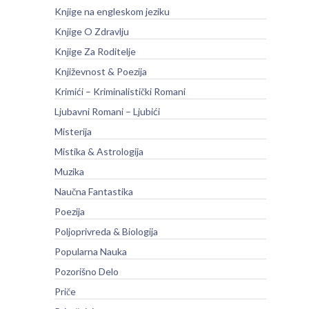
Knjige na engleskom jeziku
Knjige O Zdravlju
Knjige Za Roditelje
Književnost & Poezija
Krimići – Kriminalistički Romani
Ljubavni Romani – Ljubići
Misterija
Mistika & Astrologija
Muzika
Naučna Fantastika
Poezija
Poljoprivreda & Biologija
Popularna Nauka
Pozorišno Delo
Priče