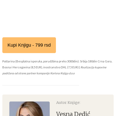
Kupi Knjigu - 799 rsd
Poštarina (Besplatna isporuka, porudžbina preko 3000din): Srbija 180din Crna Gora,
Bosna i Hercegovina (8,5 EUR), inostranstvo DHL (7,5 EUR) |
Realizacija kupovine
podržana od strane partner kompanije Korisna Knjiga d.o.o
Autor Knjige:
Vesna Dedić