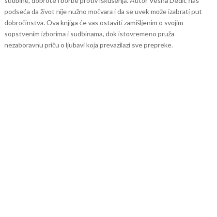
sudbine, dobrote i borbe protiv iskušenja. Autor Vesna Dedić nas
podseća da život nije nužno močvara i da se uvek može izabrati put
dobročinstva. Ova knjiga će vas ostaviti zamišljenim o svojim
sopstvenim izborima i sudbinama, dok istovremeno pruža
nezaboravnu priču o ljubavi koja prevazilazi sve prepreke.