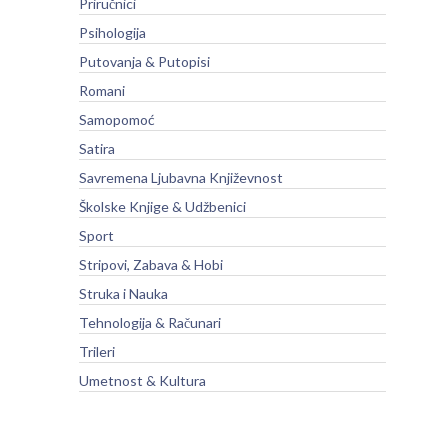
Priručnici
Psihologija
Putovanja & Putopisi
Romani
Samopomoć
Satira
Savremena Ljubavna Književnost
Školske Knjige & Udžbenici
Sport
Stripovi, Zabava & Hobi
Struka i Nauka
Tehnologija & Računari
Trileri
Umetnost & Kultura