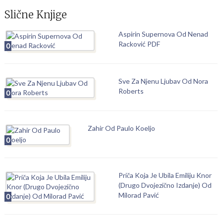
Slične Knjige
Aspirin Supernova Od Nenad
Racković PDF
0
Sve Za Njenu Ljubav Od Nora
Roberts
0
Zahir Od Paulo Koeljo
0
Priča Koja Je Ubila Emiliju Knor
(Drugo Dvojezično Izdanje) Od
Milorad Pavić
0