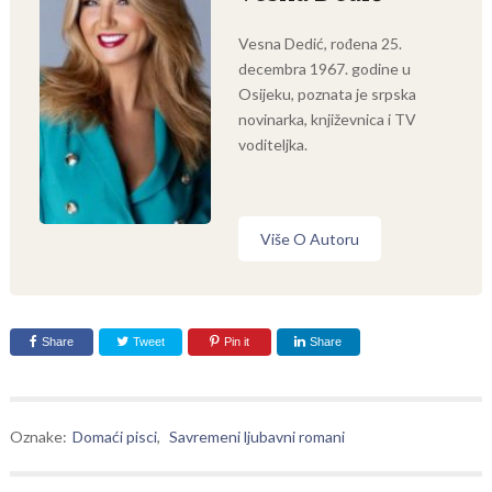
Vesna Dedić, rođena 25.
decembra 1967. godine u
Osijeku, poznata je srpska
novinarka, književnica i TV
voditeljka.
Više O Autoru
Share
Tweet
Pin it
Share
Oznake:
Domaći pisci
,
Savremeni ljubavni romani