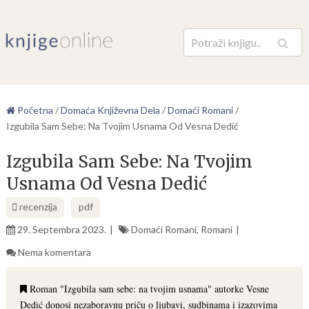
Pretraga
Početna
/
Domaća Književna Dela
/
Domaći Romani
/
Izgubila Sam Sebe: Na Tvojim Usnama Od Vesna Dedić
Izgubila Sam Sebe: Na Tvojim
Usnama Od Vesna Dedić
recenzija
pdf
29. Septembra 2023.
Domaći Romani
,
Romani
Nema komentara
Roman "Izgubila sam sebe: na tvojim usnama" autorke Vesne
Dedić donosi nezaboravnu priču o ljubavi, sudbinama i izazovima