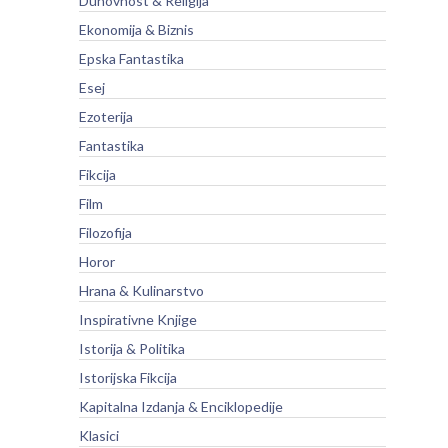
Duhovnost & Religija
Ekonomija & Biznis
Epska Fantastika
Esej
Ezoterija
Fantastika
Fikcija
Film
Filozofija
Horor
Hrana & Kulinarstvo
Inspirativne Knjige
Istorija & Politika
Istorijska Fikcija
Kapitalna Izdanja & Enciklopedije
Klasici