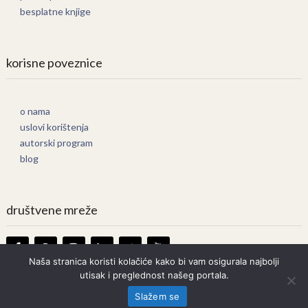
besplatne knjige
korisne poveznice
o nama
uslovi korištenja
autorski program
blog
društvene mreže
Naša stranica koristi kolačiće kako bi vam osigurala najbolji
utisak i preglednost našeg portala.
Knjige Online
Copyright © 2026.
Slažem se
Prava zadržana. Bilo kakvo kopiranje strogo zabranjeno.