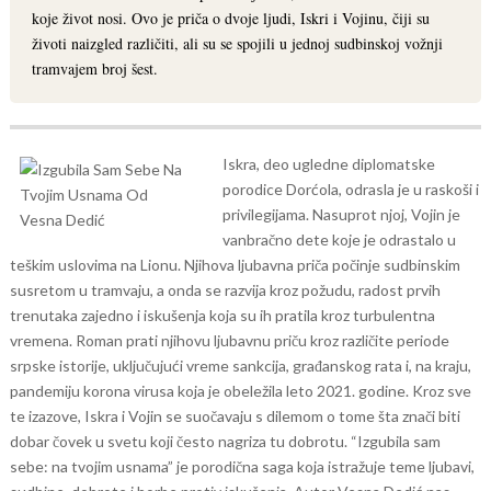
koje život nosi. Ovo je priča o dvoje ljudi, Iskri i Vojinu, čiji su
životi naizgled različiti, ali su se spojili u jednoj sudbinskoj vožnji
tramvajem broj šest.
Iskra, deo ugledne diplomatske
porodice Dorćola, odrasla je u raskoši i
privilegijama. Nasuprot njoj, Vojin je
vanbračno dete koje je odrastalo u
teškim uslovima na Lionu. Njihova ljubavna priča počinje sudbinskim
susretom u tramvaju, a onda se razvija kroz požudu, radost prvih
trenutaka zajedno i iskušenja koja su ih pratila kroz turbulentna
vremena.
Roman prati njihovu ljubavnu priču kroz različite periode
srpske istorije, uključujući vreme sankcija, građanskog rata i, na kraju,
pandemiju korona virusa koja je obeležila leto 2021. godine. Kroz sve
te izazove, Iskra i Vojin se suočavaju s dilemom o tome šta znači biti
dobar čovek u svetu koji često nagriza tu dobrotu.
“Izgubila sam
sebe: na tvojim usnama” je porodična saga koja istražuje teme ljubavi,