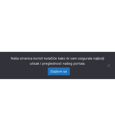
Naša stranica koristi kolačiće kako bi vam osigurala najbolji
utisak i preglednost našeg portala.
Slažem se