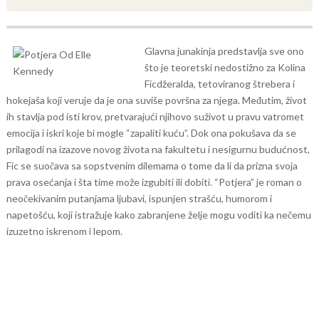
Glavna junakinja predstavlja sve ono
što je teoretski nedostižno za Kolina
Ficdžeralda, tetoviranog štrebera i
hokejaša koji veruje da je ona suviše površna za njega. Međutim, život
ih stavlja pod isti krov, pretvarajući njihovo suživot u pravu vatromet
emocija i iskri koje bi mogle “zapaliti kuću”. Dok ona pokušava da se
prilagodi na izazove novog života na fakultetu i nesigurnu budućnost,
Fic se suočava sa sopstvenim dilemama o tome da li da prizna svoja
prava osećanja i šta time može izgubiti ili dobiti. “Potjera” je roman o
neočekivanim putanjama ljubavi, ispunjen strašću, humorom i
napetošću, koji istražuje kako zabranjene želje mogu voditi ka nečemu
izuzetno iskrenom i lepom.