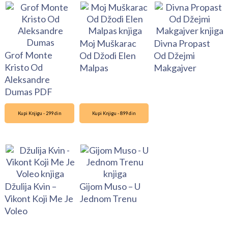
Moj Muškarac
Divna Propast
Grof Monte
Od Džodi Elen
Od Džejmi
Kristo Od
Malpas
Makgajver
Aleksandre
Dumas PDF
Kupi Knjigu - 299 din
Kupi Knjigu - 899 din
Džulija Kvin –
Gijom Muso – U
Vikont Koji Me Je
Jednom Trenu
Voleo