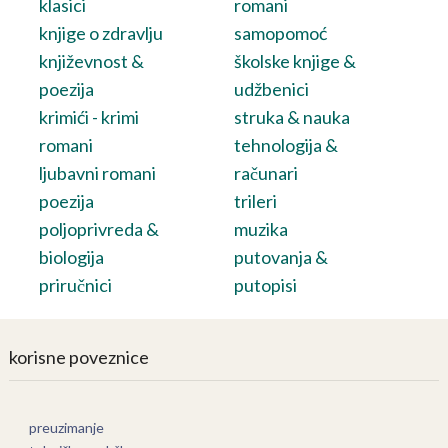
klasici
romani
knjige o zdravlju
samopomoć
književnost &
školske knjige &
poezija
udžbenici
krimići - krimi
struka & nauka
romani
tehnologija &
ljubavni romani
računari
poezija
trileri
poljoprivreda &
muzika
biologija
putovanja &
priručnici
putopisi
korisne poveznice
preuzimanje