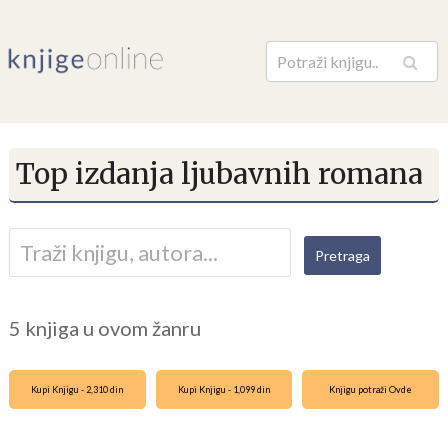
Pretraga
Top izdanja ljubavnih romana
5 knjiga u ovom žanru
Kupi Knjigu - 2,310 din
Kupi Knjigu - 1,099 din
Knjigu potraži Ovde