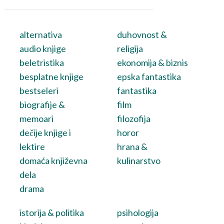
alternativa
duhovnost &
audio knjige
religija
beletristika
ekonomija & biznis
besplatne knjige
epska fantastika
bestseleri
fantastika
biografije &
film
memoari
filozofija
dečije knjige i
horor
lektire
hrana &
domaća književna
kulinarstvo
dela
drama
istorija & politika
psihologija