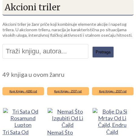
Akcioni triler
Akcioni triler je žanr priče koji kombinuje elemente akcije i napetog
trilera. U akcionom trileru, naracija je karakteristična po situacijama
visokih uloga, intenzivnoj fizičkoj aktivnosti i stalnom osećaju hitnosti.
49 knjiga u ovom žanru
Kupi Knjigu - 4200 rsd
Kupi Knjigu - 2537 rsd
Kupi Knjigu - 2537 rsd
Tri Sata Od
Nemaš Što