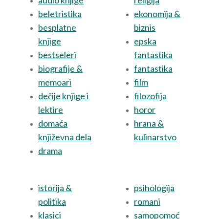
beletristika
ekonomija &
besplatne
biznis
knjige
epska
bestseleri
fantastika
biografije &
fantastika
memoari
film
dečije knjige i
filozofija
lektire
horor
domaća
hrana &
književna dela
kulinarstvo
drama
istorija &
psihologija
politika
romani
klasici
samopomoć