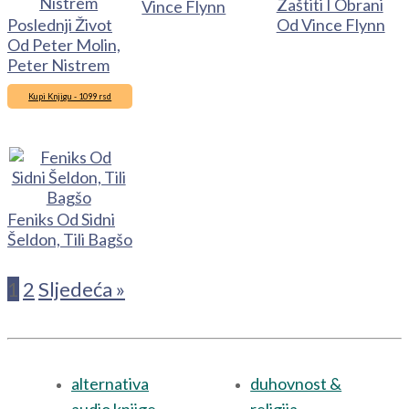
Zaštiti I Obrani
Vince Flynn
Poslednji Život
Od Vince Flynn
Od Peter Molin,
Peter Nistrem
Kupi Knjigu - 1099 rsd
Feniks Od Sidni
Šeldon, Tili Bagšo
1
2
Sljedeća »
alternativa
duhovnost &
audio knjige
religija