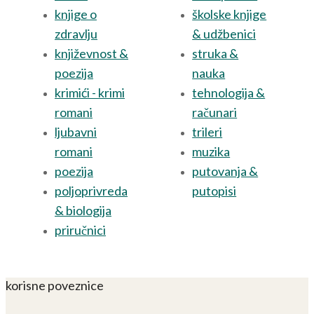
knjige o
školske knjige
zdravlju
& udžbenici
književnost &
struka &
poezija
nauka
krimići - krimi
tehnologija &
romani
računari
ljubavni
trileri
romani
muzika
poezija
putovanja &
poljoprivreda
putopisi
& biologija
priručnici
korisne poveznice