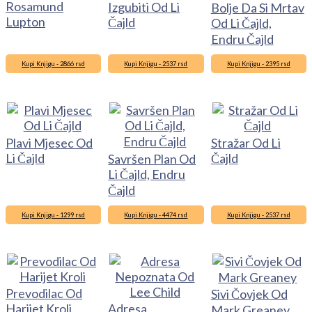
Rosamund
Izgubiti Od Li
Bolje Da Si Mrtav
Lupton
Čajld
Od Li Čajld,
Endru Čajld
Kupi Knjigu - 2866 rsd
Kupi Knjigu - 2537 rsd
Kupi Knjigu - 2395 rsd
Plavi Mjesec Od
Stražar Od Li
Li Čajld
Čajld
Savršen Plan Od
Li Čajld, Endru
Čajld
Kupi Knjigu - 1299 rsd
Kupi Knjigu - 4474 rsd
Kupi Knjigu - 2537 rsd
Prevodilac Od
Sivi Čovjek Od
Harijet Kroli
Adresa
Mark Greaney