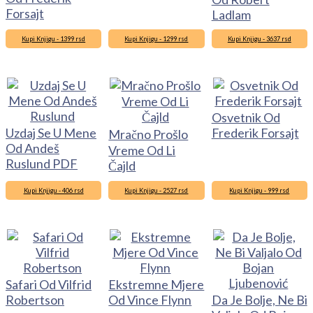
Forsajt
Ladlam
Kupi Knjigu - 1399 rsd
Kupi Knjigu - 1299 rsd
Kupi Knjigu - 3637 rsd
Osvetnik Od
Uzdaj Se U Mene
Frederik Forsajt
Mračno Prošlo
Od Andeš
Vreme Od Li
Ruslund PDF
Čajld
Kupi Knjigu - 406 rsd
Kupi Knjigu - 2527 rsd
Kupi Knjigu - 999 rsd
Safari Od Vilfrid
Ekstremne Mjere
Robertson
Od Vince Flynn
Da Je Bolje, Ne Bi