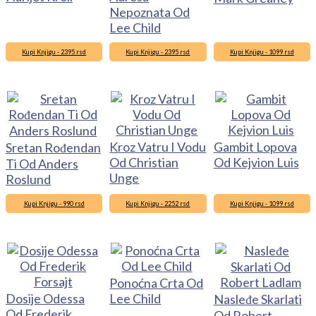
Nepoznata Od
Lee Child
Kupi Knjigu - 2395 rsd
Kupi Knjigu - 2395 rsd
Kupi Knjigu - 1099 rsd
Kroz Vatru I Vodu
Gambit Lopova
Sretan Rođendan
Od Christian
Od Kejvion Luis
Ti Od Anders
Unge
Roslund
Kupi Knjigu - 990 rsd
Kupi Knjigu - 2252 rsd
Kupi Knjigu - 1099 rsd
Ponoćna Crta Od
Dosije Odessa
Lee Child
Nasleđe Skarlati
Od Frederik
Od Robert