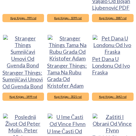
Valjalo Od Bojan
Ljubenović PDF
Kupi Knjigu - 999 rsd
Kupi Knjigu - 1099 rsd
Kupi Knjigu - 3087 rsd
Pet Dana U
Stranger Things:
Londonu Od Ivo
Tama Na Rubu
Fraska
Stranger Things:
Grada Od
Sumnjičavi Umovi
Kristofer Adam
Od Gvenda Bond
Kupi Knjigu - 1499 rsd
Kupi Knjigu - 3021 rsd
Kupi Knjigu - 3642 rsd
U Ime Časti Od