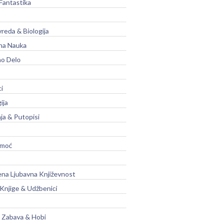
Fantastika
vreda & Biologija
na Nauka
no Delo
ci
ija
ja & Putopisi
moć
na Ljubavna Književnost
 Knjige & Udžbenici
, Zabava & Hobi