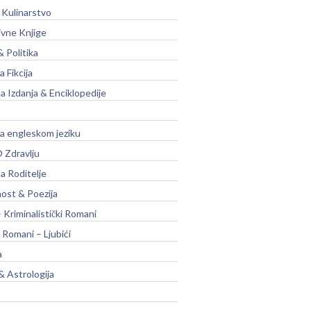
 Kulinarstvo
ivne Knjige
& Politika
a Fikcija
a Izdanja & Enciklopedije
na engleskom jeziku
 Zdravlju
a Roditelje
nost & Poezija
– Kriminalistički Romani
 Romani – Ljubići
a
& Astrologija