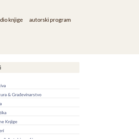
dio knjige
autorski program
i
iva
tura & Građevinarstvo
a
tika
ne Knjige
eri