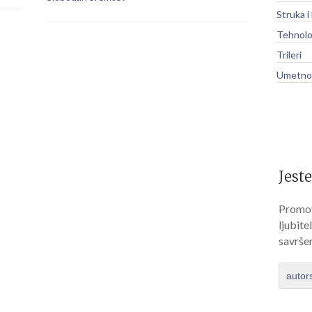
Struka i
Tehnolo
Trileri
Umetnos
Jeste
Promov
ljubite
savrše
autor