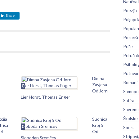
Naučna 
Poezija
Share
Poljopri
Popular
Pozoriš
Priče
Priručni
Psiholog
Putovan
Dimna
Romani
Zavjesa
0
Od Jorn
Samopo
Lier Horst, Thomas Enger
Satira
Savreme
Školske
cija
Sudnica
riša
Broj 5
0
Sport
el
Od
Stripovi
Slobodan Sremčev