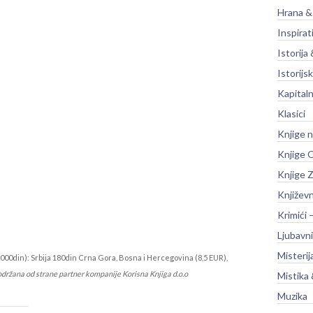
Hrana &
Inspirat
Istorija 
Istorijsk
Kapitaln
Klasici
Knjige 
Knjige O
Knjige Z
Književ
Krimići 
Ljubavni
Misterij
000din): Srbija 180din Crna Gora, Bosna i Hercegovina (8,5 EUR),
održana od strane partner kompanije Korisna Knjiga d.o.o
Mistika 
Muzika