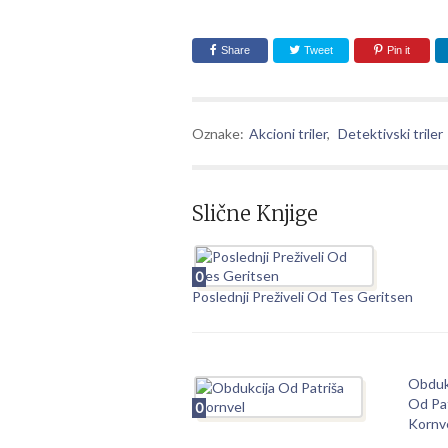
Share
Tweet
Pin it
Oznake:
Akcioni triler
,
Detektivski triler
Slične Knjige
0
Poslednji Preživeli Od Tes Geritsen
Obduk
Od Pat
0
Kornv