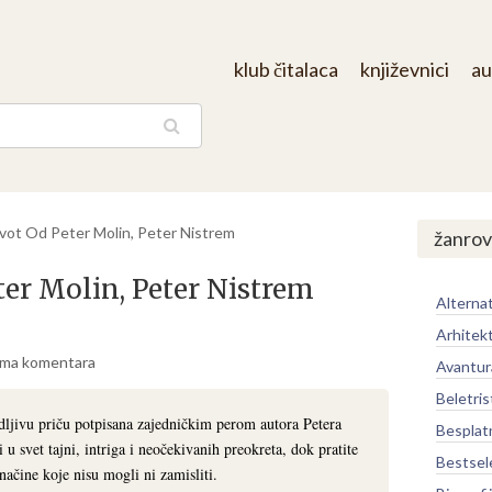
klub čitalaca
književnici
au
aga
ivot Od Peter Molin, Peter Nistrem
žanrov
ter Molin, Peter Nistrem
Alternat
Arhitek
ma komentara
Avantur
Beletris
dljivu priču potpisana zajedničkim perom autora Petera
Besplat
u svet tajni, intriga i neočekivanih preokreta, dok pratite
Bestsel
 načine koje nisu mogli ni zamisliti.