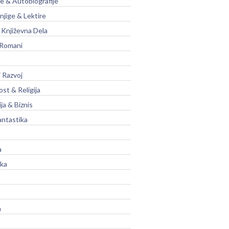
je & Autobiografije
njige & Lektire
Književna Dela
 Romani
 Razvoj
st & Religija
ja & Biznis
antastika
a
ika
a