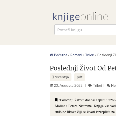
Pretr
Početna
/
Romani
/
Trileri
/
Poslednji Ž
Poslednji Život Od Pe
recenzija
pdf
23. Augusta 2023.
Trileri
Ne
"Poslednji Život" donosi napetu i uzbu
Molina i Petera Nistrema. Knjiga vas vodi 
sudbine likova čiji se životi isprepliću na