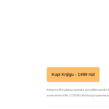
Kupi Knjigu - 1499 rsd
Poštarina (Besplatna isporuka, porudžbina preko 3
inostranstvo DHL (7,5 EUR) |
Realizacija kupovine p