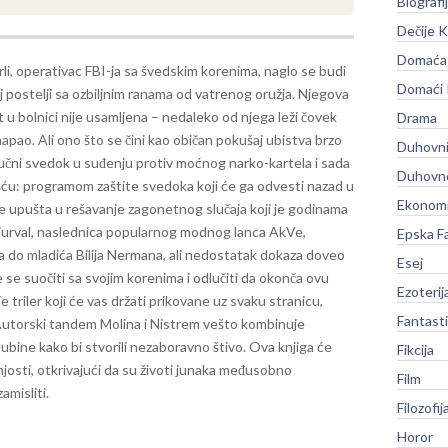
Biografi
Dečije K
Domaća 
i, operativac FBI-ja sa švedskim korenima, naglo se budi
Domaći
j postelji sa ozbiljnim ranama od vatrenog oružja. Njegova
 u bolnici nije usamljena – nedaleko od njega leži čovek
Drama
 napao. Ali ono što se čini kao običan pokušaj ubistva brzo
Duhovni
jučni svedok u suđenju protiv moćnog narko-kartela i sada
Duhovno
ću: programom zaštite svedoka koji će ga odvesti nazad u
Ekonomi
e upušta u rešavanje zagonetnog slučaja koji je godinama
jurval, naslednica popularnog modnog lanca AkVe,
Epska F
la do mladića Bilija Nermana, ali nedostatak dokaza doveo
Esej
se suočiti sa svojim korenima i odlučiti da okonča ovu
Ezoterij
je triler koji će vas držati prikovane uz svaku stranicu,
Fantast
a. Autorski tandem Molina i Nistrem vešto kombinuje
ubine kako bi stvorili nezaboravno štivo. Ova knjiga će
Fikcija
šnjosti, otkrivajući da su životi junaka međusobno
Film
amisliti.
Filozofij
Horor