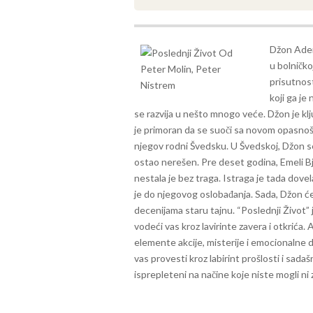
Džon Aderl
u bolničko
prisutnost
koji ga je
se razvija u nešto mnogo veće. Džon je kl
je primoran da se suoči sa novom opasnoš
njegov rodni Švedsku.
U Švedskoj, Džon s
ostao nerešen. Pre deset godina, Emeli B
nestala je bez traga. Istraga je tada dove
je do njegovog oslobađanja. Sada, Džon će 
decenijama staru tajnu.
“Poslednji Život” 
vodeći vas kroz lavirinte zavera i otkrić
elemente akcije, misterije i emocionalne d
vas provesti kroz labirint prošlosti i sada
isprepleteni na načine koje niste mogli ni z