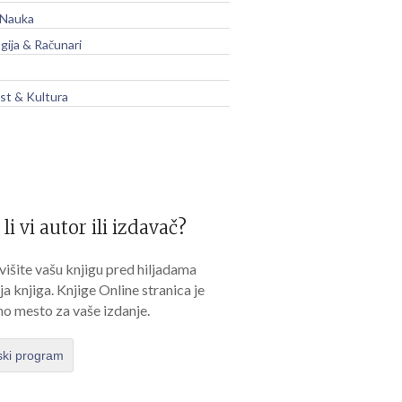
 Nauka
gija & Računari
t & Kultura
 li vi autor ili izdavač?
išite vašu knjigu pred hiljadama
lja knjiga. Knjige Online stranica je
no mesto za vaše izdanje.
ski program