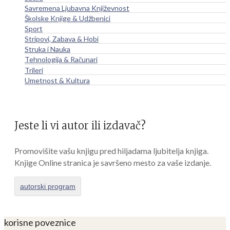
Savremena Ljubavna Književnost
Školske Knjige & Udžbenici
Sport
Stripovi, Zabava & Hobi
Struka i Nauka
Tehnologija & Računari
Trileri
Umetnost & Kultura
Jeste li vi autor ili izdavač?
Promovišite vašu knjigu pred hiljadama ljubitelja knjiga.
Knjige Online stranica je savršeno mesto za vaše izdanje.
autorski program
korisne poveznice