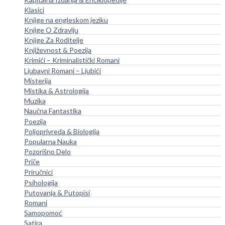
Klasici
Knjige na engleskom jeziku
Knjige O Zdravlju
Knjige Za Roditelje
Književnost & Poezija
Krimići – Kriminalistički Romani
Ljubavni Romani – Ljubići
Misterija
Mistika & Astrologija
Muzika
Naučna Fantastika
Poezija
Poljoprivreda & Biologija
Popularna Nauka
Pozorišno Delo
Priče
Priručnici
Psihologija
Putovanja & Putopisi
Romani
Samopomoć
Satira