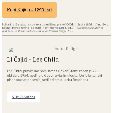
Kupi Knjigu - 1299 rsd
Poštarina (Besplatna isporuka, porudžbina preko 3000din): Srbija 180din Crna Gora,
Bosna i Hercegovina (8,5 EUR), inostranstvo DHL (7,5 EUR) |
Realizacija kupovine
podržana od strane partner kompanije Korisna Knjiga d.o.o
Autor Knjige:
Li Čajld - Lee Child
Lee Child, pravim imenom James Dover Grant, rođen je 29.
oktobra 1954. godine u Coventryju, Engleska. On je britanski
pisac poznat po svojoj seriji trilera o Jacku Reacheru.
Više O Autoru