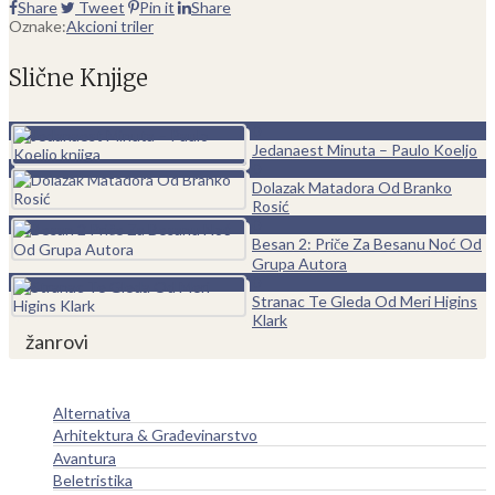
Share
Tweet
Pin it
Share
Oznake:
Akcioni triler
Slične Knjige
0
Jedanaest Minuta – Paulo Koeljo
0
Dolazak Matadora Od Branko
Rosić
0
Besan 2: Priče Za Besanu Noć Od
Grupa Autora
0
Stranac Te Gleda Od Meri Higins
Klark
žanrovi
Alternativa
Arhitektura & Građevinarstvo
Avantura
Beletristika