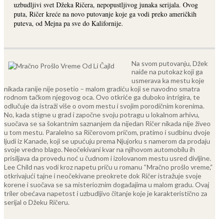
uzbudljivi svet Džeka Ričera, nepopustljivog junaka serijala. Ovog
puta, Ričer kreće na novo putovanje koje ga vodi preko američkih
puteva, od Mejna pa sve do Kalifornije.
Na svom putovanju, Džek
naiđe na putokaz koji ga
usmerava ka mestu koje
nikada ranije nije posetio – malom gradiću koji se navodno smatra
rodnom tačkom njegovog oca. Ovo otkriće ga duboko intrigira, te
odlučuje da istraži više o ovom mestu i svojim porodičnim korenima.
No, kada stigne u grad i započne svoju potragu u lokalnom arhivu,
suočava se sa šokantnim saznanjem da nijedan Ričer nikada nije živeo
u tom mestu.
Paralelno sa Ričerovom pričom, pratimo i sudbinu dvoje
ljudi iz Kanade, koji se upućuju prema Njujorku s namerom da prodaju
svoje vredno blago. Neočekivani kvar na njihovom automobilu ih
prisiljava da provedu noć u čudnom i izolovanom mestu usred divljine.
Lee Child nas vodi kroz napetu priču u romanu “Mračno prošlo vreme,”
otkrivajući tajne i neočekivane preokrete dok Ričer istražuje svoje
korene i suočava se sa misterioznim događajima u malom gradu. Ovaj
triler obećava napetost i uzbudljivo čitanje koje je karakteristično za
serijal o Džeku Ričeru.