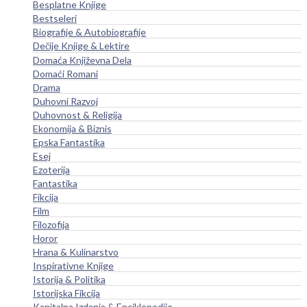
Besplatne Knjige
Bestseleri
Biografije & Autobiografije
Dečije Knjige & Lektire
Domaća Književna Dela
Domaći Romani
Drama
Duhovni Razvoj
Duhovnost & Religija
Ekonomija & Biznis
Epska Fantastika
Esej
Ezoterija
Fantastika
Fikcija
Film
Filozofija
Horor
Hrana & Kulinarstvo
Inspirativne Knjige
Istorija & Politika
Istorijska Fikcija
Kapitalna Izdanja & Enciklopedije