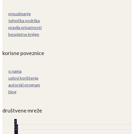
preuzimanje
tehnička podrška
pravila privatnosti
besplatne knjige
korisne poveznice
o nama
uslovi korištenja
autorski program
blog
društvene mreže