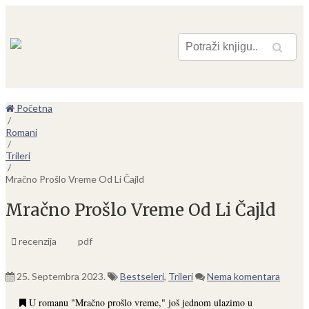
Pretraga
Početna
/
Romani
/
Trileri
/
Mračno Prošlo Vreme Od Li Čajld
Mračno Prošlo Vreme Od Li Čajld
recenzija
pdf
25. Septembra 2023.
Bestseleri
,
Trileri
Nema komentara
U romanu "Mračno prošlo vreme," još jednom ulazimo u